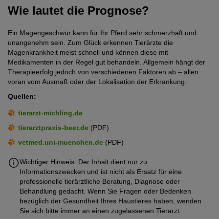
Hat Ihr Pferd bereits andere Operationen hinter sich oder leidet
kann.
Wie lautet die Prognose?
im Stall, kann auch dies das Stresslevel erhöhen. Das wiederum
es unter weiteren Grunderkrankungen (z. B. Dasselfliegenbefall),
begünstigt die Entstehung von einem Magengeschwür beim
steigt zugleich das Risiko, an einem Magengeschwür zu
Pferd.
erkranken. Auch bestimmte Medikamente wie nichtsteroidale
Ein Magengeschwür kann für Ihr Pferd sehr schmerzhaft und
Schmerzmittel (NSAIDs, z. B. Phenylbutazon) oder
unangenehm sein. Zum Glück erkennen Tierärzte die
Glukokortikoide (z. B. Kortison) neigen dazu, ein Magenulkus
Magenkrankheit meist schnell und können diese mit
hervorzurufen.
Medikamenten in der Regel gut behandeln. Allgemein hängt der
Therapieerfolg jedoch von verschiedenen Faktoren ab – allen
voran vom Ausmaß oder der Lokalisation der Erkrankung.
Quellen:
tierarzt-michling.de
tierarztpraxis-beer.de
(PDF)
vetmed.uni-muenchen.de
(PDF)
Wichtiger Hinweis: Der Inhalt dient nur zu
Informationszwecken und ist nicht als Ersatz für eine
professionelle tierärztliche Beratung, Diagnose oder
Behandlung gedacht. Wenn Sie Fragen oder Bedenken
bezüglich der Gesundheit Ihres Haustieres haben, wenden
Sie sich bitte immer an einen zugelassenen Tierarzt.