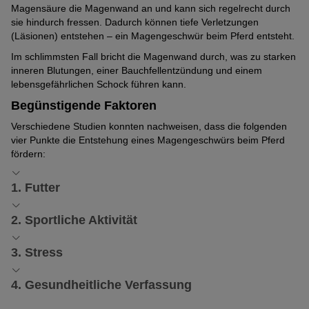
Magensäure die Magenwand an und kann sich regelrecht durch
sie hindurch fressen. Dadurch können tiefe Verletzungen
(Läsionen) entstehen – ein Magengeschwür beim Pferd entsteht.
Im schlimmsten Fall bricht die Magenwand durch, was zu starken
inneren Blutungen, einer Bauchfellentzündung und einem
lebensgefährlichen Schock führen kann.
Begünstigende Faktoren
Verschiedene Studien konnten nachweisen, dass die folgenden
vier Punkte die Entstehung eines Magengeschwürs beim Pferd
fördern:
1. Futter
Dass Pferde einen empfindlichen Magen haben, ist unter
2. Sportliche Aktivität
Pferdebesitzern allseits bekannt. Wissenschaftler konnten
allerdings einen Zusammenhang zwischen Magengeschwüren
Bewegung ist gut, doch sie steigert auch den Druck im Bauch. Auf
3. Stress
bei Pferden und einem zu geringen Anteil an
Raufutter
(z. B.
diese Weise gelangt der Magensaft häufiger an die
Heu) sowie einem zu hohen Energieanteil (z. B. Kraftfutter) in der
Magenschleimhaut. Achten Sie deshalb darauf, Ihren Vierbeiner
Es gibt viele Einflüsse, die zu Stress führen können. Dazu zählen
4. Gesundheitliche Verfassung
Ration herstellen.
nicht zu überfordern. Bauen Sie außerdem immer ausreichend
nicht artgerechte Haltungsbedingungen wie fehlende
lange Phasen in das Training ein, in denen sich Ihr Pferd erholen
Sozialpartner oder zu lange Transporte. Halten Sie Ihr Pferd nur