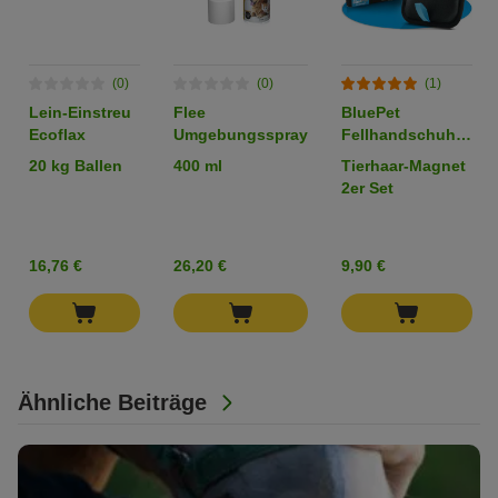
(0)
(0)
(1)
Lein-Einstreu
Flee
BluePet
Ecoflax
Umgebungsspray
Fellhandschuh,
Tierhaarentferner
20 kg Ballen
400 ml
Tierhaar-Magnet
Handschuh, Fell
2er Set
Magnet
Tierhaare
16,76 €
26,20 €
9,90 €
Ähnliche Beiträge