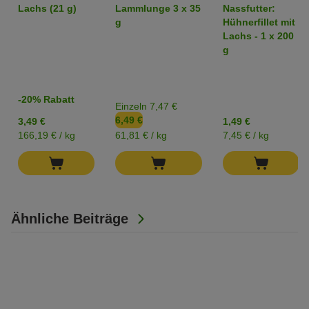
gefriergetrocknete
getreidefrei
Lachs (21 g)
Lammlunge 3 x 35
Nassfutter:
Snacks
g
Hühnerfillet mit
Lachs - 1 x 200
g
-20% Rabatt
Einzeln 7,47 €
6,49 €
3,49 €
1,49 €
166,19 € / kg
61,81 € / kg
7,45 € / kg
Ähnliche Beiträge