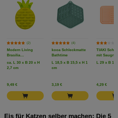
(2)
(4)
(
Modern Living
kooa Schleckmatte
TIAKI Schle
Brasilia
Bathtime
mit Saugnä
Schleckmatte
ca. L 30 x B 20 x H
L 18,5 x B 15,5 x H 1
L 29 x B 18
Ananas
2,7 cm
cm
9,49 €
3,19 €
4,29 €
Eis für Katzen selber machen: Die 5