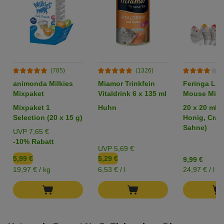
(785)
(1326)
(
animonda Milkies
Miamor Trinkfein
Feringa Litt
Mixpaket
Vitaldrink 6 x 135 ml
Mouse Milk
Mixpaket
Mixpaket 1
Huhn
20 x 20 ml (
Selection (20 x 15 g)
Honig, Cran
Sahne)
UVP 7,65 €
-10% Rabatt
UVP 5,69 €
5,99 €
5,29 €
9,99 €
19,97 € / kg
6,53 € / l
24,97 € / l