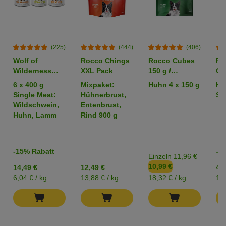
(225)
(444)
(406)
Wolf of
Rocco Chings
Rocco Cubes
Ro
Wilderness
XXL Pack
150 g /
Or
Adult -
Sparpaket %
6 x 400 g
Mixpaket:
Huhn 4 x 150 g
Hü
Mixpaket
Single Meat:
Hühnerbrust,
Str
Wildschwein,
Entenbrust,
Huhn, Lamm
Rind 900 g
-15% Rabatt
-2
Einzeln 11,96 €
10,99 €
14,49 €
12,49 €
4,2
6,04 € / kg
13,88 € / kg
18,32 € / kg
17,