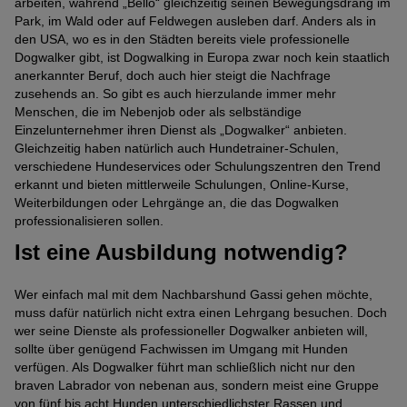
arbeiten, während „Bello“ gleichzeitig seinen Bewegungsdrang im
Park, im Wald oder auf Feldwegen ausleben darf. Anders als in
den USA, wo es in den Städten bereits viele professionelle
Dogwalker gibt, ist Dogwalking in Europa zwar noch kein staatlich
anerkannter Beruf, doch auch hier steigt die Nachfrage
zusehends an. So gibt es auch hierzulande immer mehr
Menschen, die im Nebenjob oder als selbständige
Einzelunternehmer ihren Dienst als „Dogwalker“ anbieten.
Gleichzeitig haben natürlich auch Hundetrainer-Schulen,
verschiedene Hundeservices oder Schulungszentren den Trend
erkannt und bieten mittlerweile Schulungen, Online-Kurse,
Weiterbildungen oder Lehrgänge an, die das Dogwalken
professionalisieren sollen.
Ist eine Ausbildung notwendig?
Wer einfach mal mit dem Nachbarshund Gassi gehen möchte,
muss dafür natürlich nicht extra einen Lehrgang besuchen. Doch
wer seine Dienste als professioneller Dogwalker anbieten will,
sollte über genügend Fachwissen im Umgang mit Hunden
verfügen. Als Dogwalker führt man schließlich nicht nur den
braven Labrador von nebenan aus, sondern meist eine Gruppe
von fünf bis acht Hunden unterschiedlichster Rassen und