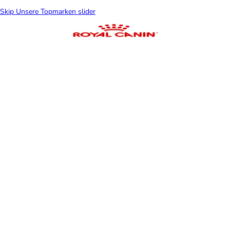
Skip Unsere Topmarken slider
Kühlmatten für
Katzen
Katzen
Balko