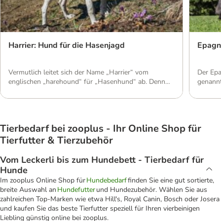
Harrier: Hund für die Hasenjagd
Epagne
Vermutlich leitet sich der Name „Harrier“ vom
Der Epa
englischen „harehound“ für „Hasenhund“ ab. Denn
genannt
bis in die heutige Zeit ist die Geschichte dieses
vereint
Meutehunds eng mit der Hasenjagd verbunden. Wo
Jagdpas
man den Vierbeiner heute vor allem findet und wie
dieser 
eine artgerechte Haltung aussieht, zeigt dieser Artikel.
Jagdhu
Tierbedarf bei zooplus - Ihr Online Shop für
Aussehen: Mittelgroßer Laufhund Kleiner als ein
zeichne
Foxhound mit deutlichem Beagle-Einschlag: […]
und spo
Tierfutter & Tierzubehör
[…]
Vom Leckerli bis zum Hundebett - Tierbedarf für
Hunde
Im zooplus Online Shop für
Hundebedarf
finden Sie eine gut sortierte,
breite Auswahl an
Hundefutter
und Hundezubehör. Wählen Sie aus
zahlreichen Top-Marken wie etwa Hill's, Royal Canin, Bosch oder Josera
und kaufen Sie das beste Tierfutter speziell für Ihren vierbeinigen
Liebling günstig online bei zooplus.