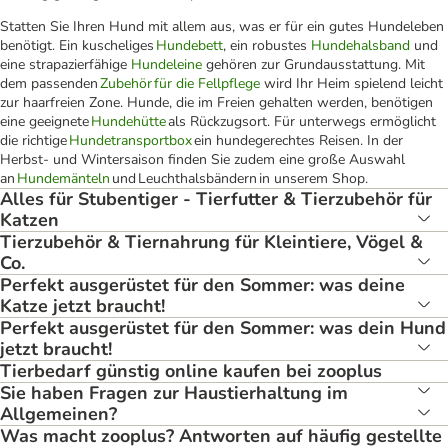
Statten Sie Ihren Hund mit allem aus, was er für ein gutes Hundeleben
benötigt. Ein kuscheliges
Hundebett
, ein robustes
Hundehalsband
und
eine strapazierfähige
Hundeleine
gehören zur Grundausstattung. Mit
dem passenden
Zubehör für die Fellpflege
wird Ihr Heim spielend leicht
zur haarfreien Zone. Hunde, die im Freien gehalten werden, benötigen
eine geeignete
Hundehütte
als Rückzugsort. Für unterwegs ermöglicht
die richtige
Hundetransportbox
ein hundegerechtes Reisen. In der
Herbst- und Wintersaison finden Sie zudem eine große Auswahl
an
Hundemänteln
und Leuchthalsbändern in unserem Shop.
Alles für Stubentiger - Tierfutter & Tierzubehör für
Katzen
Tierzubehör & Tiernahrung für Kleintiere, Vögel &
Co.
Perfekt ausgerüstet für den Sommer: was deine
Katze jetzt braucht!
Perfekt ausgerüstet für den Sommer: was dein Hund
jetzt braucht!
Tierbedarf günstig online kaufen bei zooplus
Sie haben Fragen zur Haustierhaltung im
Allgemeinen?
Was macht zooplus? Antworten auf häufig gestellte