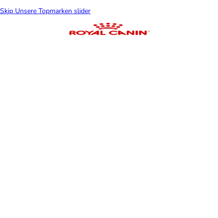
Skip Unsere Topmarken slider
Kühlmatten für
Katzen
Katzen
Balko