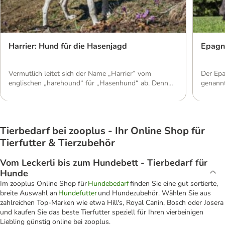
Harrier: Hund für die Hasenjagd
Epagne
Vermutlich leitet sich der Name „Harrier“ vom
Der Epa
englischen „harehound“ für „Hasenhund“ ab. Denn
genannt
bis in die heutige Zeit ist die Geschichte dieses
vereint
Meutehunds eng mit der Hasenjagd verbunden. Wo
Jagdpas
man den Vierbeiner heute vor allem findet und wie
dieser 
eine artgerechte Haltung aussieht, zeigt dieser Artikel.
Jagdhu
Tierbedarf bei zooplus - Ihr Online Shop für
Aussehen: Mittelgroßer Laufhund Kleiner als ein
zeichne
Foxhound mit deutlichem Beagle-Einschlag: […]
und spo
Tierfutter & Tierzubehör
[…]
Vom Leckerli bis zum Hundebett - Tierbedarf für
Hunde
Im zooplus Online Shop für
Hundebedarf
finden Sie eine gut sortierte,
breite Auswahl an
Hundefutter
und Hundezubehör. Wählen Sie aus
zahlreichen Top-Marken wie etwa Hill's, Royal Canin, Bosch oder Josera
und kaufen Sie das beste Tierfutter speziell für Ihren vierbeinigen
Liebling günstig online bei zooplus.