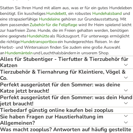
Statten Sie Ihren Hund mit allem aus, was er für ein gutes Hundeleben
benötigt. Ein kuscheliges
Hundebett
, ein robustes
Hundehalsband
und
eine strapazierfähige
Hundeleine
gehören zur Grundausstattung. Mit
dem passenden
Zubehör für die Fellpflege
wird Ihr Heim spielend leicht
zur haarfreien Zone. Hunde, die im Freien gehalten werden, benötigen
eine geeignete
Hundehütte
als Rückzugsort. Für unterwegs ermöglicht
die richtige
Hundetransportbox
ein hundegerechtes Reisen. In der
Herbst- und Wintersaison finden Sie zudem eine große Auswahl
an
Hundemänteln
und Leuchthalsbändern in unserem Shop.
Alles für Stubentiger - Tierfutter & Tierzubehör für
Katzen
Tierzubehör & Tiernahrung für Kleintiere, Vögel &
Co.
Perfekt ausgerüstet für den Sommer: was deine
Katze jetzt braucht!
Perfekt ausgerüstet für den Sommer: was dein Hund
jetzt braucht!
Tierbedarf günstig online kaufen bei zooplus
Sie haben Fragen zur Haustierhaltung im
Allgemeinen?
Was macht zooplus? Antworten auf häufig gestellte