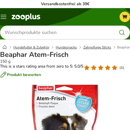
Versandkostenfrei ab 39€
Menü
Produkte
suchen
Hundefutter & Zubehör
Hundesnacks
Zahnpflege Sticks
Beaphar
Beaphar Atem-Frisch
150 g
This is a stars rating area from zero to 5: 5.0/5
(
1
)
Produkt bewerten