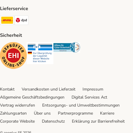
Lieferservice
DHL Shipping Method
DPD Shipping Method
Sicherheit
Security
Security
Security
Kontakt
Versandkosten und Lieferzeit
Impressum
Allgemeine Geschäftsbedingungen
Digital Services Act
Vertrag widerrufen
Entsorgungs- und Umweltbestimmungen
Zahlungsarten
Über uns
Partnerprogramme
Karriere
Corporate Website
Datenschutz
Erklärung zur Barrierefreiheit
© zooplus SE
2026