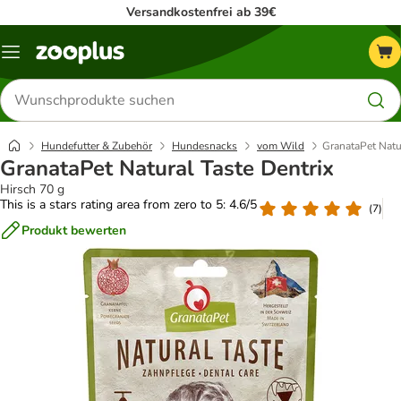
Versandkostenfrei ab 39€
Menü
Produkte
suchen
Hundefutter & Zubehör
Hundesnacks
vom Wild
GranataPet Natur
GranataPet Natural Taste Dentrix
Hirsch 70 g
This is a stars rating area from zero to 5: 4.6/5
(
7
)
Produkt bewerten