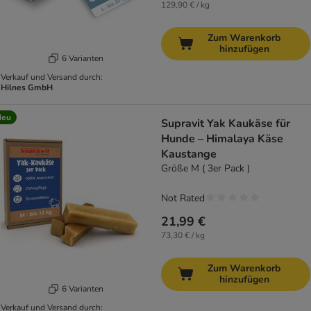
129,90 € / kg
Zum Warenkorb
hinzufügen
6 Varianten
Verkauf und Versand durch:
Hilnes GmbH
Neu
Supravit Yak Kaukäse für
Hunde – Himalaya Käse
Kaustange
Größe M ( 3er Pack )
Not Rated
21,99 €
73,30 € / kg
Zum Warenkorb
hinzufügen
6 Varianten
Verkauf und Versand durch: