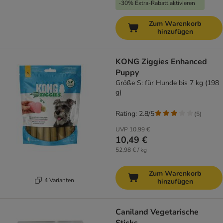
-30% Extra-Rabatt aktivieren
Zum Warenkorb
hinzufügen
KONG Ziggies Enhanced
Puppy
Größe S: für Hunde bis 7 kg (198
g)
Rating: 2.8/5
(
5
)
UVP
10,99 €
10,49 €
52,98 € / kg
Zum Warenkorb
4 Varianten
hinzufügen
Caniland Vegetarische