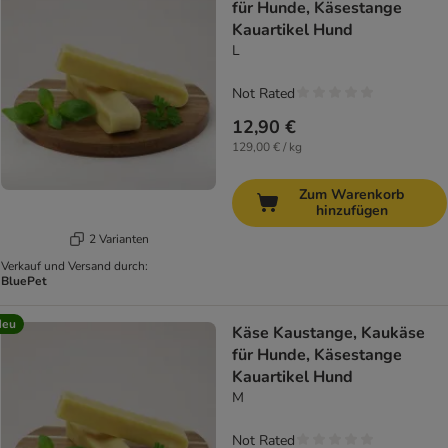
für Hunde, Käsestange
Kauartikel Hund
L
Not Rated
12,90 €
129,00 € / kg
Zum Warenkorb
hinzufügen
2 Varianten
Verkauf und Versand durch:
BluePet
Neu
Käse Kaustange, Kaukäse
für Hunde, Käsestange
Kauartikel Hund
M
Not Rated