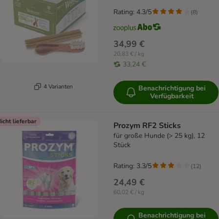
Rating: 4.3/5
(
8
)
34,99 €
20,83 € / kg
33,24 €
4 Varianten
Benachrichtigung bei
Verfügbarkeit
icht lieferbar
Prozym RF2 Sticks
für große Hunde (> 25 kg), 12
Stück
Rating: 3.3/5
(
12
)
24,49 €
60,02 € / kg
Benachrichtigung bei