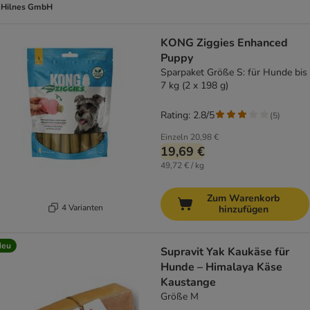
Hilnes GmbH
KONG Ziggies Enhanced
Puppy
Sparpaket Größe S: für Hunde bis
7 kg (2 x 198 g)
Rating: 2.8/5
(
5
)
Einzeln
20,98 €
19,69 €
49,72 € / kg
Zum Warenkorb
4 Varianten
hinzufügen
Neu
Supravit Yak Kaukäse für
Hunde – Himalaya Käse
Kaustange
Größe M