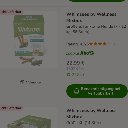
icht lieferbar
Whimzees by Wellness
Mixbox
Größe S: für kleine Hunde (7 - 12
kg, 56 Stück)
Rating: 4.3/5
(
8
)
22,99 €
27,37 € / kg
21,84 €
4 Varianten
Benachrichtigung bei
Verfügbarkeit
icht lieferbar
Whimzees by Wellness
Mixbox
Größe XL (14 Stück)