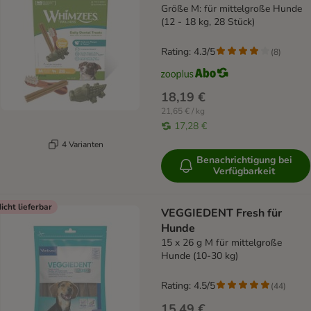
Größe M: für mittelgroße Hunde
(12 - 18 kg, 28 Stück)
Rating: 4.3/5
(
8
)
18,19 €
21,65 € / kg
17,28 €
4 Varianten
Benachrichtigung bei
Verfügbarkeit
icht lieferbar
VEGGIEDENT Fresh für
Hunde
15 x 26 g M für mittelgroße
Hunde (10-30 kg)
Rating: 4.5/5
(
44
)
15,49 €