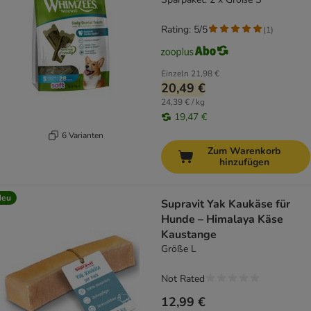
Rating: 5/5
(
1
)
Einzeln
21,98 €
20,49 €
24,39 € / kg
19,47 €
6 Varianten
Zum Warenkorb
hinzufügen
Neu
Supravit Yak Kaukäse für
Hunde – Himalaya Käse
Kaustange
Größe L
Not Rated
12,99 €