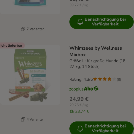
39,72 € / kg
Benachrichtigung bei
Verfügbarkeit
7 Varianten
icht lieferbar
Whimzees by Wellness
Mixbox
Größe L: für große Hunde (18 -
27 kg, 14 Stück)
Rating: 4.3/5
(
8
)
24,99 €
29,75 € / kg
23,74 €
4 Varianten
Benachrichtigung bei
Verfügbarkeit