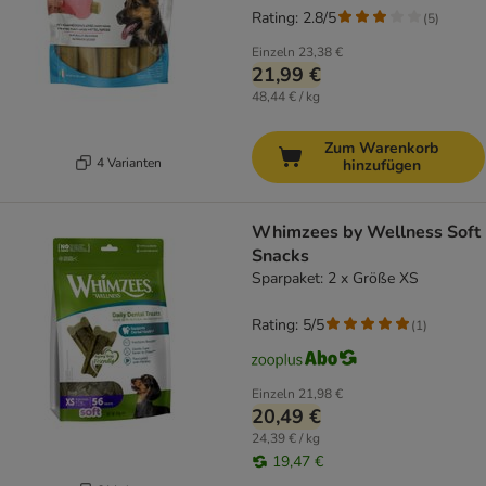
Rating: 2.8/5
(
5
)
Einzeln
23,38 €
21,99 €
48,44 € / kg
Zum Warenkorb
4 Varianten
hinzufügen
Whimzees by Wellness Soft
Snacks
Sparpaket: 2 x Größe XS
Rating: 5/5
(
1
)
Einzeln
21,98 €
20,49 €
24,39 € / kg
19,47 €