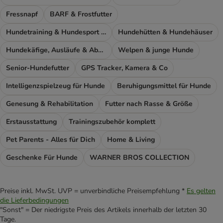
Fressnapf
BARF & Frostfutter
Hundetraining & Hundesport Zubehör
Hundehütten & Hundehäuser
Hundekäfige, Ausläufe & Absperrgitter
Welpen & junge Hunde
Senior-Hundefutter
GPS Tracker, Kamera & Co
Intelligenzspielzeug für Hunde
Beruhigungsmittel für Hunde
Genesung & Rehabilitation
Futter nach Rasse & Größe
Erstausstattung
Trainingszubehör komplett
Pet Parents - Alles für Dich
Home & Living
Geschenke Für Hunde
WARNER BROS COLLECTION
Preise inkl. MwSt. UVP = unverbindliche Preisempfehlung *
Es gelten
die Lieferbedingungen
"Sonst" = Der niedrigste Preis des Artikels innerhalb der letzten 30
Tage.