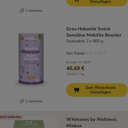
hinzufügen
2 Varianten
Grau Hokamix Snack
Sensitive Mobility Booster
Sparpaket: 2 x 800 g
Not Rated
Einzeln
47,98 €
46,49 €
29,06 € / kg
Zum Warenkorb
hinzufügen
2 Varianten
icht lieferbar
Whimzees by Wellness
Mixbox