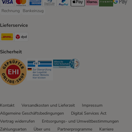
Visa Payment Method
Mastercard Payment Method
American Express Payment Method
Diners Club Payment Method
PayPal Payment Method
Apple Pay Payment Method
Klarna Payment Method
Riverty Payment 
Google P
Rechnung
Bankeinzug
Rechnung Payment Method
Bankeinzug Payment Method
Lieferservice
DHL Shipping Method
DPD Shipping Method
Sicherheit
Security
Security
Security
Kontakt
Versandkosten und Lieferzeit
Impressum
Allgemeine Geschäftsbedingungen
Digital Services Act
Vertrag widerrufen
Entsorgungs- und Umweltbestimmungen
Zahlungsarten
Über uns
Partnerprogramme
Karriere