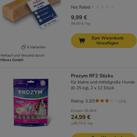
Not Rated
9,99 €
99,90 € / kg
Zum Warenkorb
hinzufügen
6 Varianten
Verkauf und Versand durch:
Hilnes GmbH
Prozym RF2 Sticks
für kleine und mittelgroße Hunde
(0-25 kg), 2 x 12 Stück
Rating: 3.3/5
(
12
)
Einzeln
26,38 €
24,99 €
148,75 € / kg