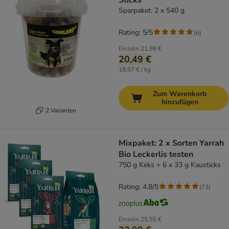
Sticks
Sparpaket: 2 x 540 g
Rating: 5/5
(
6
)
Einzeln
21,98 €
20,49 €
18,97 € / kg
Zum Warenkorb
hinzufügen
2 Varianten
Mixpaket: 2 x Sorten Yarrah
Bio Leckerlis testen
750 g Keks + 6 x 33 g Kausticks
Rating: 4.8/5
(
73
)
Einzeln
25,55 €