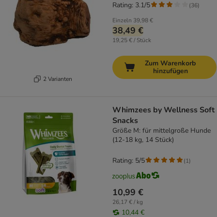
Rating: 3.1/5
(
36
)
Einzeln
39,98 €
38,49 €
19,25 € / Stück
Zum Warenkorb
hinzufügen
2 Varianten
Whimzees by Wellness Soft
Snacks
Größe M: für mittelgroße Hunde
(12-18 kg, 14 Stück)
Rating: 5/5
(
1
)
10,99 €
26,17 € / kg
10,44 €