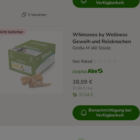
Verfügbarkeit
3 Varianten
icht lieferbar
Whimzees by Wellness
Geweih und Reisknochen
Größe M (40 Stück)
Not Rated
38,99 €
21,66 € / kg
37,04 €
Benachrichtigung bei
Verfügbarkeit