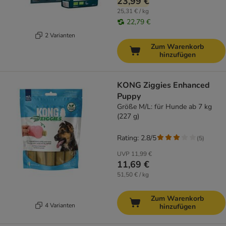
23,99 €
25,31 € / kg
22,79 €
2 Varianten
Zum Warenkorb
hinzufügen
KONG Ziggies Enhanced
Puppy
Größe M/L: für Hunde ab 7 kg
(227 g)
Rating: 2.8/5
(
5
)
UVP
11,99 €
11,69 €
51,50 € / kg
Zum Warenkorb
4 Varianten
hinzufügen