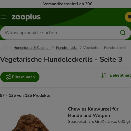
Versandkostenfrei ab 39€
Menü
Produkte
suchen
Hundefutter & Zubehör
Hundesnacks
Vegetarische Hundeleckerli
Vegetarische Hundeleckerlis - Seite 3
Beliebtheit
Filtern nach
97 - 125 von 125 Produkte
product items have been changed
Chewies Kauwurzel für
Hunde und Welpen
Sparpaket: 2 x Größe L (ca. 600 g)