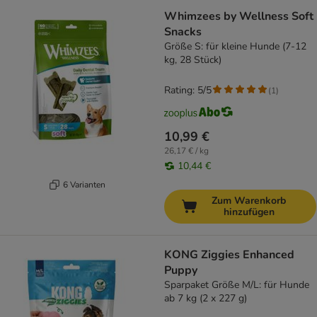
Whimzees by Wellness Soft
Snacks
Größe S: für kleine Hunde (7-12
kg, 28 Stück)
Rating: 5/5
(
1
)
10,99 €
26,17 € / kg
10,44 €
6 Varianten
Zum Warenkorb
hinzufügen
KONG Ziggies Enhanced
Puppy
Sparpaket Größe M/L: für Hunde
ab 7 kg (2 x 227 g)