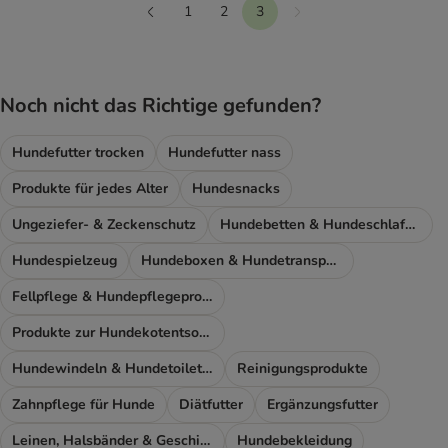
1
2
3
Weiter
Vorherige
Noch nicht das Richtige gefunden?
Hundefutter trocken
Hundefutter nass
Produkte für jedes Alter
Hundesnacks
Ungeziefer- & Zeckenschutz
Hundebetten & Hundeschlafplatz
Hundespielzeug
Hundeboxen & Hundetransport
Fellpflege & Hundepflegeprodukte
Produkte zur Hundekotentsorgung
Hundewindeln & Hundetoiletten
Reinigungsprodukte
Zahnpflege für Hunde
Diätfutter
Ergänzungsfutter
Leinen, Halsbänder & Geschirre
Hundebekleidung