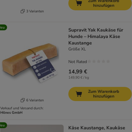
Zum Warenkorb
hinzufügen
3 Varianten
Neu
Supravit Yak Kaukäse für
Hunde – Himalaya Käse
Kaustange
Größe XL
Not Rated
14,99 €
149,90 € / kg
Zum Warenkorb
hinzufügen
6 Varianten
Verkauf und Versand durch:
Hilnes GmbH
Neu
Käse Kaustange, Kaukäse