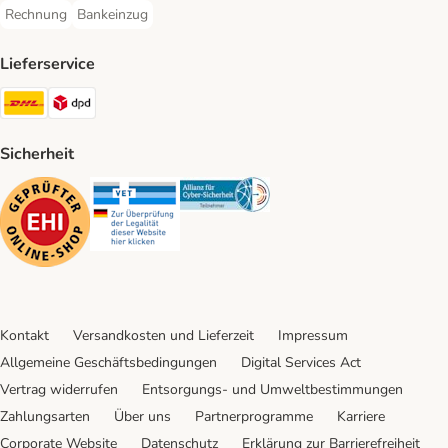
Rechnung
Bankeinzug
Rechnung Payment Method
Bankeinzug Payment Method
Lieferservice
DHL Shipping Method
DPD Shipping Method
Sicherheit
Security
Security
Security
Kontakt
Versandkosten und Lieferzeit
Impressum
Allgemeine Geschäftsbedingungen
Digital Services Act
Vertrag widerrufen
Entsorgungs- und Umweltbestimmungen
Zahlungsarten
Über uns
Partnerprogramme
Karriere
Corporate Website
Datenschutz
Erklärung zur Barrierefreiheit