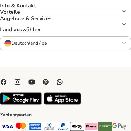
Info & Kontakt
Vorteile
Angebote & Services
Land auswählen
Deutschland / de
Zahlungsarten
Visa Payment Method
Mastercard Payment Method
American Express Payment Method
Diners Club Payment Method
PayPal Payment Method
Apple Pay Payment Method
Klarna Payment Method
Riverty Payment 
Google P