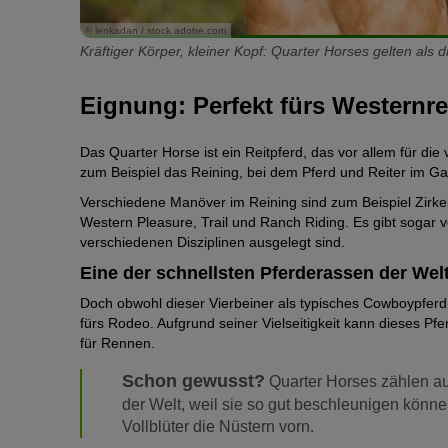
© lenkadan / stock.adobe.com
Kräftiger Körper, kleiner Kopf: Quarter Horses gelten als 
Eignung: Perfekt fürs Westernre
Das Quarter Horse ist ein Reitpferd, das vor allem für die
zum Beispiel das Reining, bei dem Pferd und Reiter im G
Verschiedene Manöver im Reining sind zum Beispiel Zirkel,
Western Pleasure, Trail und Ranch Riding. Es gibt sogar v
verschiedenen Disziplinen ausgelegt sind.
Eine der schnellsten Pferderassen der Wel
Doch obwohl dieser Vierbeiner als typisches Cowboypferd g
fürs Rodeo. Aufgrund seiner Vielseitigkeit kann dieses Pfe
für Rennen.
Schon gewusst?
Quarter Horses zählen au
der Welt, weil sie so gut beschleunigen könn
Vollblüter die Nüstern vorn.