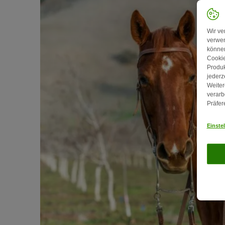
Wir ve
verwen
können
Cookie
Produk
jederz
Weiter
verarb
Präfer
Einste