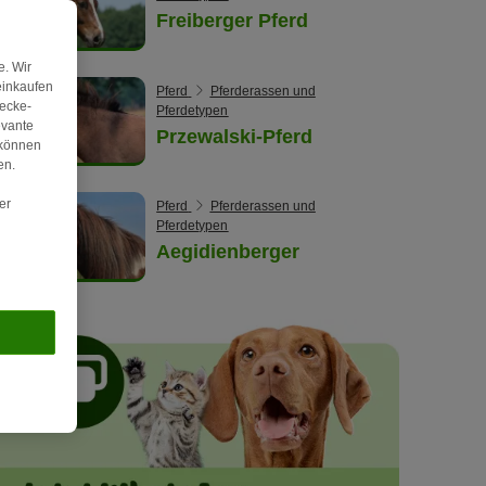
Freiberger Pferd
. Wir
einkaufen
Pferd
Pferderassen und
wecke-
Pferdetypen
evante
Przewalski-Pferd
 können
en.
er
Pferd
Pferderassen und
Pferdetypen
Aegidienberger