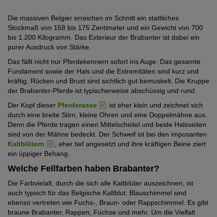
Die massiven Belgier erreichen im Schnitt ein stattliches
Stockmaß von 158 bis 175 Zentimeter und ein Gewicht von 700
bis 1.200 Kilogramm. Das Exterieur der Brabanter ist dabei ein
purer Ausdruck von Stärke.
Das fällt nicht nur Pferdekennern sofort ins Auge: Das gesamte
Fundament sowie der Hals und die Extremitäten sind kurz und
kräftig; Rücken und Brust sind sichtlich gut bemuskelt. Die Kruppe
der Brabanter-Pferde ist typischerweise abschüssig und rund.
Der Kopf dieser
Pferderasse
ist eher klein und zeichnet sich
durch eine breite Stirn, kleine Ohren und eine Doppelmähne aus.
Denn die Pferde tragen einen Mittelscheitel und beide Halsseiten
sind von der Mähne bedeckt. Der Schweif ist bei den imposanten
Kaltblütern
, eher tief angesetzt und ihre kräftigen Beine ziert
ein üppiger Behang.
Welche Fellfarben haben Brabanter?
Die Farbvielalt, durch die sich alle Kaltblüter auszeichnen, ist
auch typisch für das Belgische Kaltblut: Blauschimmel sind
ebenso vertreten wie Fuchs-, Braun- oder Rappschimmel. Es gibt
braune Brabanter, Rappen, Füchse und mehr. Um die Vielfalt