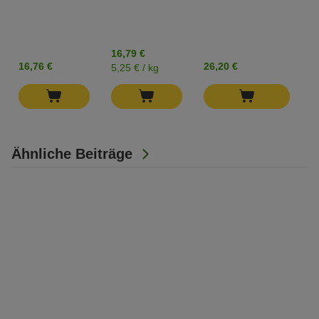
fruchtige
M
Belohnung
T
16,79 €
16,76 €
26,20 €
9
5,25 € / kg
Ähnliche Beiträge