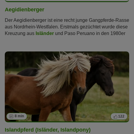
Aegidienberger
Der Aegidienberger ist eine recht junge Gangpferde-Rasse
aus Nordrhein-Westfalen. Erstmals gezüchtet wurde diese
Kreuzung aus
Isländer
und Paso Peruano in den 1980er
Jahren. Die faszinierenden „Pferde aus zwei Welten“
haben viele Fans. Zu Recht?
8 min
122
Islandpferd (Isländer, Islandpony)