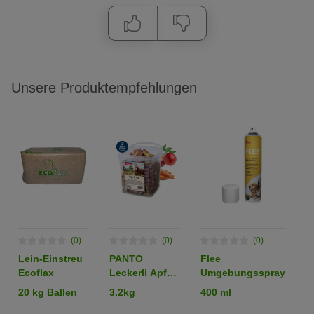
Unsere Produktempfehlungen
(0)
(0)
(0)
Lein-Einstreu
PANTO
Flee
B
Ecoflax
Leckerli Apfel-
Umgebungsspray
F
Karotte –
T
20 kg Ballen
3.2kg
400 ml
T
Pferdeleckerli
H
2