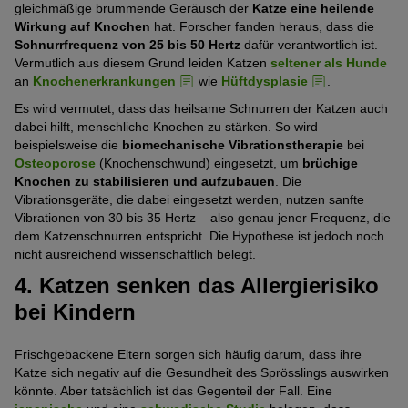
gleichmäßige brummende Geräusch der
Katze eine heilende
Wirkung auf Knochen
hat. Forscher fanden heraus, dass die
Schnurrfrequenz von 25 bis 50 Hertz
dafür verantwortlich ist.
Vermutlich aus diesem Grund leiden Katzen
seltener als Hunde
an
Knochenerkrankungen
wie
Hüftdysplasie
.
Es wird vermutet, dass das heilsame Schnurren der Katzen auch
dabei hilft, menschliche Knochen zu stärken. So wird
beispielsweise die
biomechanische Vibrationstherapie
bei
Osteoporose
(Knochenschwund) eingesetzt, um
brüchige
Knochen zu stabilisieren und aufzubauen
. Die
Vibrationsgeräte, die dabei eingesetzt werden, nutzen sanfte
Vibrationen von 30 bis 35 Hertz – also genau jener Frequenz, die
dem Katzenschnurren entspricht. Die Hypothese ist jedoch noch
nicht ausreichend wissenschaftlich belegt.
4. Katzen senken das Allergierisiko
bei Kindern
Frischgebackene Eltern sorgen sich häufig darum, dass ihre
Katze sich negativ auf die Gesundheit des Sprösslings auswirken
könnte. Aber tatsächlich ist das Gegenteil der Fall. Eine