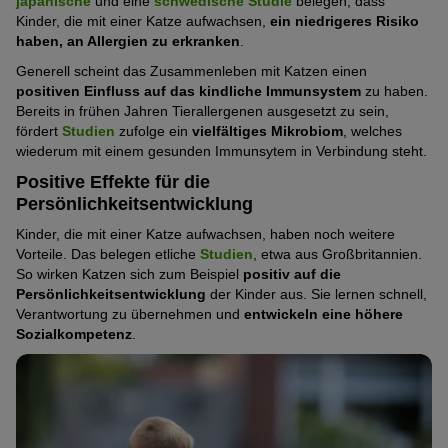
japanische
und eine
schwedische Studie
belegen, dass
Kinder, die mit einer Katze aufwachsen,
ein niedrigeres Risiko
haben, an Allergien zu erkranken
.
Generell scheint das Zusammenleben mit Katzen einen
positiven Einfluss auf das kindliche Immunsystem
zu haben.
Bereits in frühen Jahren Tierallergenen ausgesetzt zu sein,
fördert
Studien
zufolge ein
vielfältiges Mikrobiom
, welches
wiederum mit einem gesunden Immunsytem in Verbindung steht.
Positive Effekte für die
Persönlichkeitsentwicklung
Kinder, die mit einer Katze aufwachsen, haben noch weitere
Vorteile. Das belegen etliche
Studien
, etwa aus Großbritannien.
So wirken Katzen sich zum Beispiel
positiv auf die
Persönlichkeitsentwicklung
der Kinder aus. Sie lernen schnell,
Verantwortung zu übernehmen und
entwickeln eine höhere
Sozialkompetenz
.