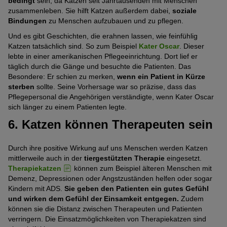
bedingt
sein, da Katzen seit Jahrtausenden mit Menschen
zusammenleben. Sie hilft Katzen außerdem dabei,
soziale
Bindungen
zu Menschen aufzubauen und zu pflegen.
Und es gibt Geschichten, die erahnen lassen, wie feinfühlig
Katzen tatsächlich sind. So zum Beispiel
Kater Oscar
. Dieser
lebte in einer amerikanischen Pflegeeinrichtung. Dort lief er
täglich durch die Gänge und besuchte die Patienten. Das
Besondere: Er schien zu merken,
wenn ein Patient in Kürze
sterben
sollte. Seine Vorhersage war so präzise, dass das
Pflegepersonal die Angehörigen verständigte, wenn Kater Oscar
sich länger zu einem Patienten legte.
6. Katzen können Therapeuten sein
Durch ihre positive Wirkung auf uns Menschen werden Katzen
mittlerweile auch in der
tiergestützten Therapie
eingesetzt.
Therapiekatzen
können zum Beispiel älteren Menschen mit
Demenz, Depressionen oder Angstzuständen helfen oder sogar
Kindern mit ADS.
Sie geben den Patienten ein gutes Gefühl
und wirken dem Gefühl der Einsamkeit entgegen.
Zudem
können sie die Distanz zwischen Therapeuten und Patienten
verringern. Die Einsatzmöglichkeiten von Therapiekatzen sind