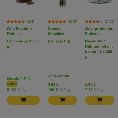
(328)
(3246)
(2465)
Wild Freedom
Cosma
Jetzt probieren:
RAW -
Snackies
Purizon -
gefriergetrocknete
getreidefrei
Lammlunge 3 x 35
Lachs (21 g)
Nassfutter:
Snacks
g
Hühnerfillet mit
Lachs - 1 x 200
g
-20% Rabatt
Einzeln 7,47 €
6,49 €
3,49 €
1,49 €
61,81 € / kg
166,19 € / kg
7,45 € / kg