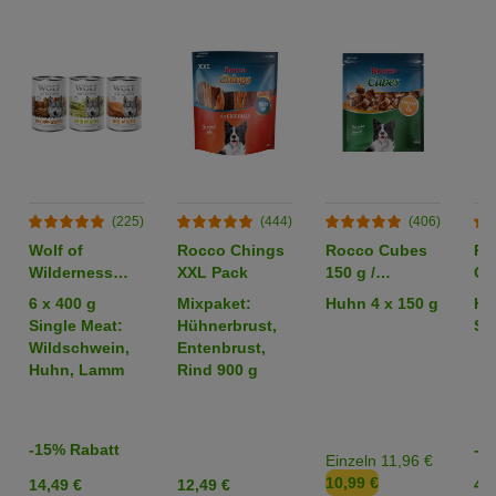
(225)
(444)
(406)
Wolf of
Rocco Chings
Rocco Cubes
Ro
Wilderness
XXL Pack
150 g /
Or
Adult -
Sparpaket %
6 x 400 g
Mixpaket:
Huhn 4 x 150 g
Hü
Mixpaket
Single Meat:
Hühnerbrust,
Str
Wildschwein,
Entenbrust,
Huhn, Lamm
Rind 900 g
-15% Rabatt
-2
Einzeln 11,96 €
10,99 €
14,49 €
12,49 €
4,2