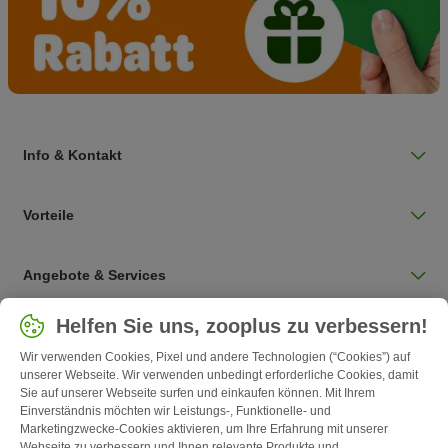
Info & Kontakt
Vorteile
Angebote & Services
Land auswählen
Helfen Sie uns, zooplus zu verbessern!
Deutschland / DE
Wir verwenden Cookies, Pixel und andere Technologien (“Cookies”) auf
unserer Webseite. Wir verwenden unbedingt erforderliche Cookies, damit
Sie auf unserer Webseite surfen und einkaufen können. Mit Ihrem
Follow zooplus
Einverständnis möchten wir Leistungs-, Funktionelle- und
Marketingzwecke-Cookies aktivieren, um Ihre Erfahrung mit unserer
Webseite zu verbessern und Ihnen relevante Produkte und