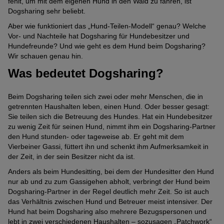
fehlt, um mit dem eigenen Hund in den Wald zu fahren, ist
Dogsharing sehr beliebt.
Aber wie funktioniert das „Hund-Teilen-Modell“ genau? Welche
Vor- und Nachteile hat Dogsharing für Hundebesitzer und
Hundefreunde? Und wie geht es dem Hund beim Dogsharing?
Wir schauen genau hin.
Was bedeutet Dogsharing?
Beim Dogsharing teilen sich zwei oder mehr Menschen, die in
getrennten Haushalten leben, einen Hund. Oder besser gesagt:
Sie teilen sich die Betreuung des Hundes. Hat ein Hundebesitzer
zu wenig Zeit für seinen Hund, nimmt ihm ein Dogsharing-Partner
den Hund stunden- oder tageweise ab. Er geht mit dem
Vierbeiner Gassi, füttert ihn und schenkt ihm Aufmerksamkeit in
der Zeit, in der sein Besitzer nicht da ist.
Anders als beim Hundesitting, bei dem der Hundesitter den Hund
nur ab und zu zum Gassigehen abholt, verbringt der Hund beim
Dogsharing-Partner in der Regel deutlich mehr Zeit. So ist auch
das Verhältnis zwischen Hund und Betreuer meist intensiver. Der
Hund hat beim Dogsharing also mehrere Bezugspersonen und
lebt in zwei verschiedenen Haushalten – sozusagen „Patchwork“