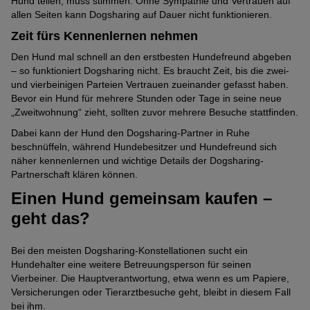
Hund teilen, muss stimmen. Ohne Sympathie und Vertrauen auf
allen Seiten kann Dogsharing auf Dauer nicht funktionieren.
Zeit fürs Kennenlernen nehmen
Den Hund mal schnell an den erstbesten Hundefreund abgeben
– so funktioniert Dogsharing nicht. Es braucht Zeit, bis die zwei-
und vierbeinigen Parteien Vertrauen zueinander gefasst haben.
Bevor ein Hund für mehrere Stunden oder Tage in seine neue
„Zweitwohnung“ zieht, sollten zuvor mehrere Besuche stattfinden.
Dabei kann der Hund den Dogsharing-Partner in Ruhe
beschnüffeln, während Hundebesitzer und Hundefreund sich
näher kennenlernen und wichtige Details der Dogsharing-
Partnerschaft klären können.
Einen Hund gemeinsam kaufen –
geht das?
Bei den meisten Dogsharing-Konstellationen sucht ein
Hundehalter eine weitere Betreuungsperson für seinen
Vierbeiner. Die Hauptverantwortung, etwa wenn es um Papiere,
Versicherungen oder Tierarztbesuche geht, bleibt in diesem Fall
bei ihm.