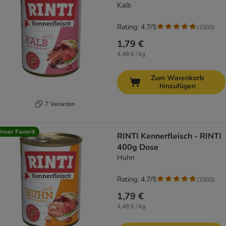
Kalb
Rating: 4.7/5
(
1000
)
1,79 €
4,48 € / kg
Zum Warenkorb
hinzufügen
7 Varianten
nser Favorit
RINTI Kennerfleisch - RINTI
400g Dose
Huhn
Rating: 4.7/5
(
1000
)
1,79 €
4,48 € / kg