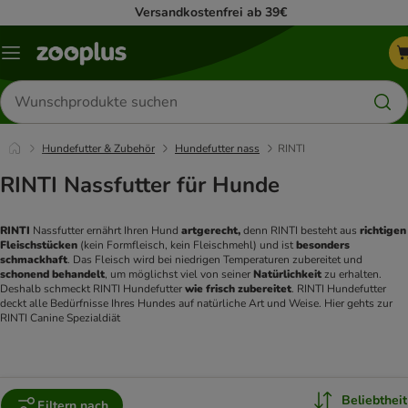
Versandkostenfrei ab 39€
Menü
Produkte
suchen
Hundefutter & Zubehör
Hundefutter nass
RINTI
RINTI Nassfutter für Hunde
RINTI 
Nassfutter ernährt Ihren Hund 
artgerecht,
 denn RINTI besteht aus 
richtigen 
Fleischstücken 
(kein Formfleisch, kein Fleischmehl) und ist 
besonders 
schmackhaft
. Das Fleisch wird bei niedrigen Temperaturen zubereitet und 
schonend behandelt
, um möglichst viel von seiner 
Natürlichkeit 
zu erhalten. 
Deshalb schmeckt RINTI Hundefutter 
wie frisch zubereitet
. RINTI Hundefutter 
deckt alle Bedürfnisse Ihres Hundes auf natürliche Art und Weise. Hier gehts zur 
RINTI Canine Spezialdiät
Beliebtheit
Filtern nach