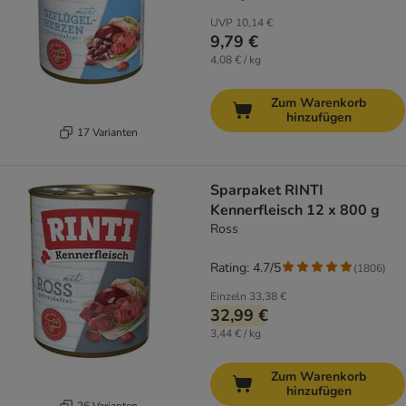
UVP
10,14 €
9,79 €
4,08 € / kg
Zum Warenkorb
hinzufügen
17 Varianten
Sparpaket RINTI
Kennerfleisch 12 x 800 g
Ross
Rating: 4.7/5
(
1806
)
Einzeln
33,38 €
32,99 €
3,44 € / kg
Zum Warenkorb
hinzufügen
26 Varianten