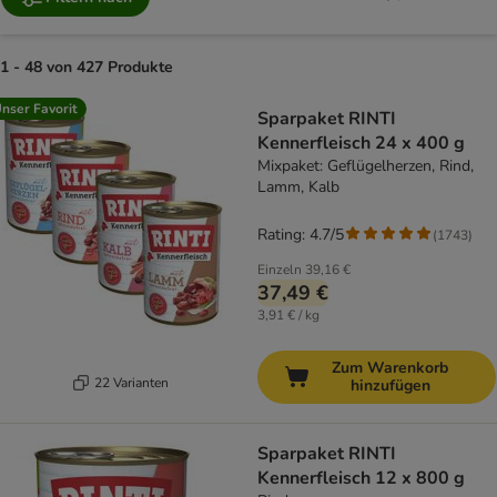
1 - 48 von 427 Produkte
product items have been changed
nser Favorit
Sparpaket RINTI
Kennerfleisch 24 x 400 g
Mixpaket: Geflügelherzen, Rind,
Lamm, Kalb
Rating: 4.7/5
(
1743
)
Einzeln
39,16 €
37,49 €
3,91 € / kg
Zum Warenkorb
22 Varianten
hinzufügen
Sparpaket RINTI
Kennerfleisch 12 x 800 g