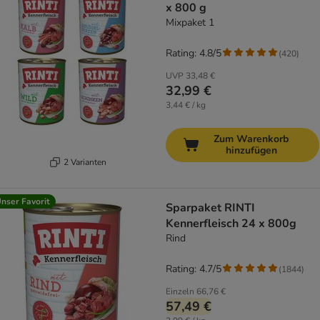
x 800 g
Mixpaket 1
Rating: 4.8/5
(
420
)
UVP
33,48 €
32,99 €
3,44 € / kg
Zum Warenkorb
hinzufügen
2 Varianten
nser Favorit
Sparpaket RINTI
Kennerfleisch 24 x 800g
Rind
Rating: 4.7/5
(
1844
)
Einzeln
66,76 €
57,49 €