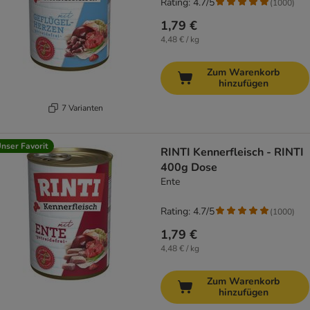
Rating: 4.7/5
(
1000
)
1,79 €
4,48 € / kg
Zum Warenkorb
hinzufügen
7 Varianten
nser Favorit
RINTI Kennerfleisch - RINTI
400g Dose
Ente
Rating: 4.7/5
(
1000
)
1,79 €
4,48 € / kg
Zum Warenkorb
hinzufügen