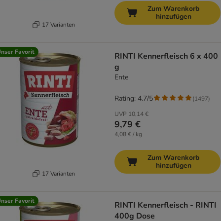
Zum Warenkorb
hinzufügen
17 Varianten
nser Favorit
RINTI Kennerfleisch 6 x 400
g
Ente
Rating: 4.7/5
(
1497
)
UVP
10,14 €
9,79 €
4,08 € / kg
Zum Warenkorb
hinzufügen
17 Varianten
nser Favorit
RINTI Kennerfleisch - RINTI
400g Dose