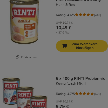
Huhn & Reis
Rating: 4.6/5
(
416
)
UVP
10,74 €
10,49 €
4,37 € / kg
Zum Warenkorb
hinzufügen
11 Varianten
6 x 400 g RINTI Probiermix
Kennerfleisch Mix III
Rating: 4.7/5
(
675
)
UVP
10,14 €
9,79 €