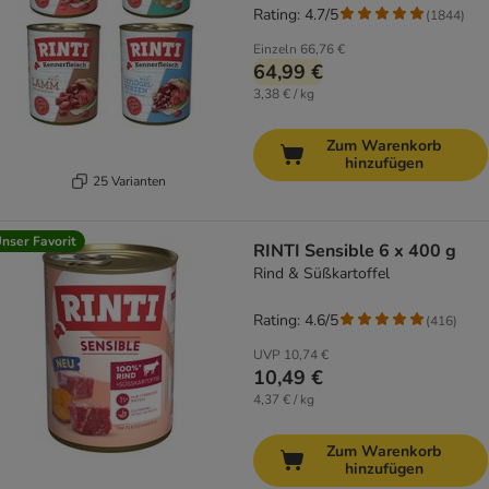
Rating: 4.7/5
(
1844
)
Einzeln
66,76 €
64,99 €
3,38 € / kg
Zum Warenkorb
hinzufügen
25 Varianten
nser Favorit
RINTI Sensible 6 x 400 g
Rind & Süßkartoffel
Rating: 4.6/5
(
416
)
UVP
10,74 €
10,49 €
4,37 € / kg
Zum Warenkorb
hinzufügen