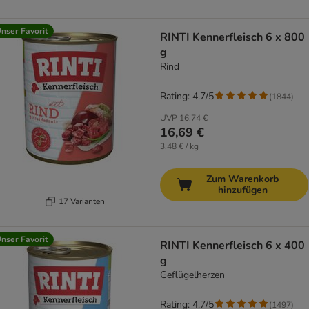
nser Favorit
RINTI Kennerfleisch 6 x 800
g
Rind
Rating: 4.7/5
(
1844
)
UVP
16,74 €
16,69 €
3,48 € / kg
Zum Warenkorb
hinzufügen
17 Varianten
nser Favorit
RINTI Kennerfleisch 6 x 400
g
Geflügelherzen
Rating: 4.7/5
(
1497
)