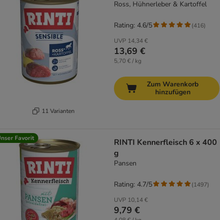
Ross, Hühnerleber & Kartoffel
Rating: 4.6/5
(
416
)
UVP
14,34 €
13,69 €
5,70 € / kg
Zum Warenkorb
hinzufügen
11 Varianten
nser Favorit
RINTI Kennerfleisch 6 x 400
g
Pansen
Rating: 4.7/5
(
1497
)
UVP
10,14 €
9,79 €