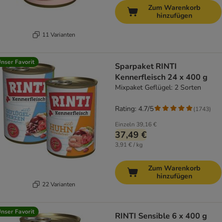
Zum Warenkorb
hinzufügen
11 Varianten
nser Favorit
Sparpaket RINTI
Kennerfleisch 24 x 400 g
Mixpaket Geflügel: 2 Sorten
Rating: 4.7/5
(
1743
)
Einzeln
39,16 €
37,49 €
3,91 € / kg
Zum Warenkorb
hinzufügen
22 Varianten
nser Favorit
RINTI Sensible 6 x 400 g