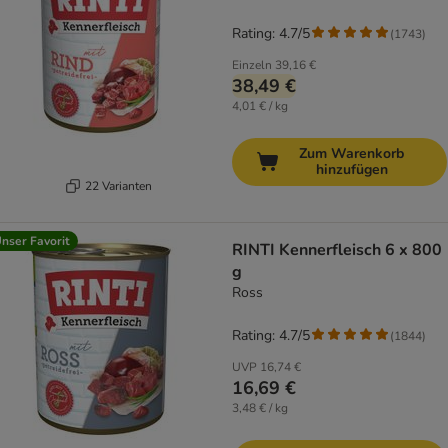
Rating: 4.7/5
(
1743
)
Einzeln
39,16 €
38,49 €
4,01 € / kg
Zum Warenkorb
hinzufügen
22 Varianten
nser Favorit
RINTI Kennerfleisch 6 x 800
g
Ross
Rating: 4.7/5
(
1844
)
UVP
16,74 €
16,69 €
3,48 € / kg