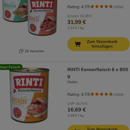
Rating: 4.7/5
(
1806
)
Einzeln
33,38 €
31,99 €
3,33 € / kg
Zum Warenkorb
hinzufügen
26 Varianten
nser Favorit
RINTI Kennerfleisch 6 x 800
g
Huhn
Rating: 4.7/5
(
1844
)
UVP
16,74 €
16,69 €
3,48 € / kg
Zum Warenkorb