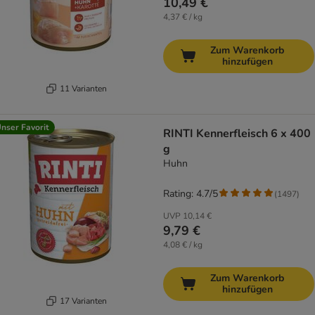
10,49 €
4,37 € / kg
Zum Warenkorb
hinzufügen
11 Varianten
nser Favorit
RINTI Kennerfleisch 6 x 400
g
Huhn
Rating: 4.7/5
(
1497
)
UVP
10,14 €
9,79 €
4,08 € / kg
Zum Warenkorb
hinzufügen
17 Varianten