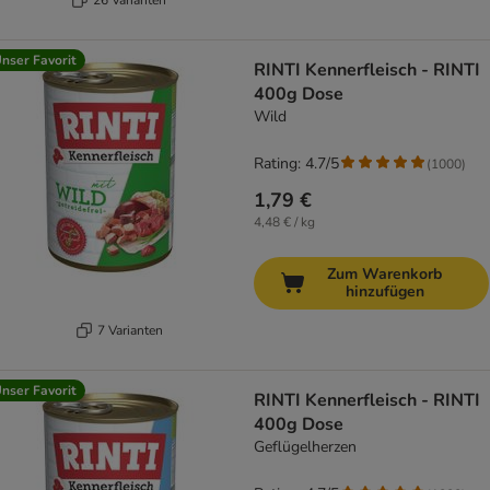
nser Favorit
RINTI Kennerfleisch - RINTI
400g Dose
Wild
Rating: 4.7/5
(
1000
)
1,79 €
4,48 € / kg
Zum Warenkorb
hinzufügen
7 Varianten
nser Favorit
RINTI Kennerfleisch - RINTI
400g Dose
Geflügelherzen