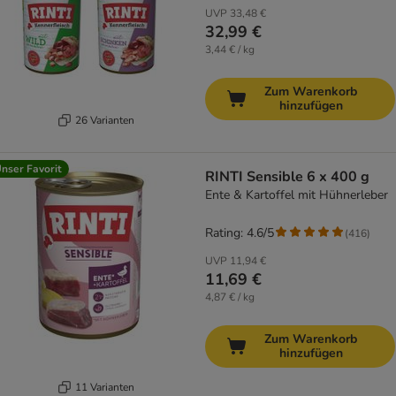
UVP
33,48 €
32,99 €
3,44 € / kg
Zum Warenkorb
hinzufügen
26 Varianten
nser Favorit
RINTI Sensible 6 x 400 g
Ente & Kartoffel mit Hühnerleber
Rating: 4.6/5
(
416
)
UVP
11,94 €
11,69 €
4,87 € / kg
Zum Warenkorb
hinzufügen
11 Varianten