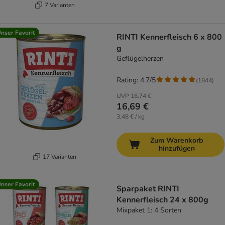
7 Varianten
nser Favorit
RINTI Kennerfleisch 6 x 800
g
Geflügelherzen
Rating: 4.7/5
(
1844
)
UVP
16,74 €
16,69 €
3,48 € / kg
Zum Warenkorb
hinzufügen
17 Varianten
nser Favorit
Sparpaket RINTI
Kennerfleisch 24 x 800g
Mixpaket 1: 4 Sorten