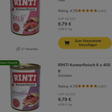
Kalb
Rating: 4.7/5
(
1497
)
UVP
10,14 €
9,79 €
4,08 € / kg
Zum Warenkorb
hinzufügen
17 Varianten
nser Favorit
RINTI Kennerfleisch 6 x 400
g
Schinken
Rating: 4.7/5
(
1497
)
UVP
10,14 €
9,79 €
4,08 € / kg