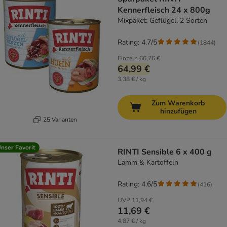
Kennerfleisch 24 x 800g
Mixpaket: Geflügel, 2 Sorten
Rating: 4.7/5
(
1844
)
Einzeln
66,76 €
64,99 €
3,38 € / kg
Zum Warenkorb
hinzufügen
25 Varianten
nser Favorit
RINTI Sensible 6 x 400 g
Lamm & Kartoffeln
Rating: 4.6/5
(
416
)
UVP
11,94 €
11,69 €
4,87 € / kg