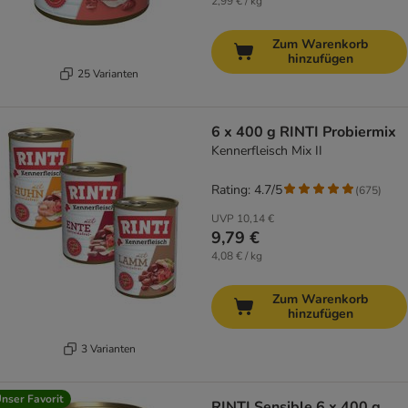
2,99 € / kg
Zum Warenkorb
hinzufügen
25 Varianten
6 x 400 g RINTI Probiermix
Kennerfleisch Mix II
Rating: 4.7/5
(
675
)
UVP
10,14 €
9,79 €
4,08 € / kg
Zum Warenkorb
hinzufügen
3 Varianten
nser Favorit
RINTI Sensible 6 x 400 g