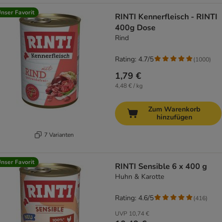
nser Favorit
RINTI Kennerfleisch - RINTI
400g Dose
Rind
Rating: 4.7/5
(
1000
)
1,79 €
4,48 € / kg
Zum Warenkorb
hinzufügen
7 Varianten
nser Favorit
RINTI Sensible 6 x 400 g
Huhn & Karotte
Rating: 4.6/5
(
416
)
UVP
10,74 €