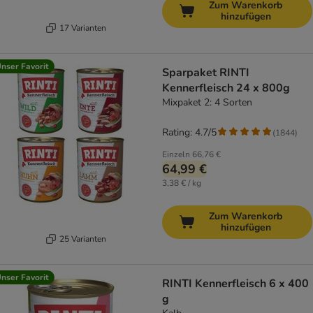
Zum Warenkorb
hinzufügen
17 Varianten
nser Favorit
Sparpaket RINTI
Kennerfleisch 24 x 800g
Mixpaket 2: 4 Sorten
Rating: 4.7/5
(
1844
)
Einzeln
66,76 €
64,99 €
3,38 € / kg
Zum Warenkorb
hinzufügen
25 Varianten
nser Favorit
RINTI Kennerfleisch 6 x 400
g