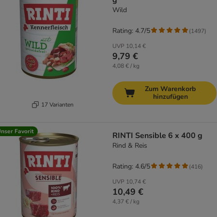
g
Wild
Rating: 4.7/5
(
1497
)
UVP
10,14 €
9,79 €
4,08 € / kg
Zum Warenkorb
hinzufügen
17 Varianten
nser Favorit
RINTI Sensible 6 x 400 g
Rind & Reis
Rating: 4.6/5
(
416
)
UVP
10,74 €
10,49 €
4,37 € / kg