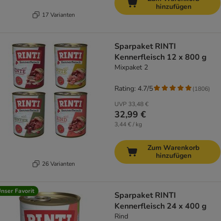
hinzufügen
17 Varianten
Sparpaket RINTI
Kennerfleisch 12 x 800 g
Mixpaket 2
Rating: 4.7/5
(
1806
)
UVP
33,48 €
32,99 €
3,44 € / kg
Zum Warenkorb
hinzufügen
26 Varianten
nser Favorit
Sparpaket RINTI
Kennerfleisch 24 x 400 g
Rind