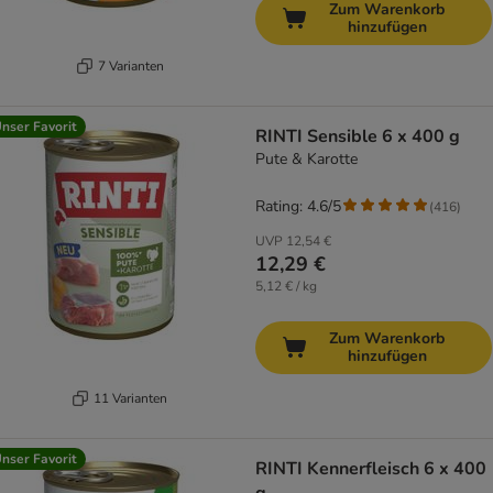
Zum Warenkorb
hinzufügen
7 Varianten
nser Favorit
RINTI Sensible 6 x 400 g
Pute & Karotte
Rating: 4.6/5
(
416
)
UVP
12,54 €
12,29 €
5,12 € / kg
Zum Warenkorb
hinzufügen
11 Varianten
nser Favorit
RINTI Kennerfleisch 6 x 400