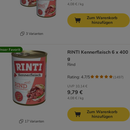
4,08 € / kg
Zum Warenkorb
hinzufügen
3 Varianten
nser Favorit
RINTI Kennerfleisch 6 x 400
g
Rind
Rating: 4.7/5
(
1497
)
UVP
10,14 €
9,79 €
4,08 € / kg
Zum Warenkorb
hinzufügen
17 Varianten