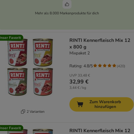
Mehr als 8.000 Markenprodukte für dich
nser Favorit
RINTI Kennerfleisch Mix 12
x 800 g
Mixpaket 2
Rating: 4.8/5
(
420
)
UVP
33,48 €
32,99 €
3,44 € / kg
Zum Warenkorb
hinzufügen
2 Varianten
nser Favorit
RINTI Kennerfleisch Mix 12