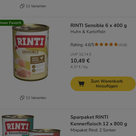
11 Varianten
nser Favorit
RINTI Sensible 6 x 400 g
Huhn & Kartoffeln
Rating: 4.6/5
(
416
)
UVP
10,74 €
10,49 €
4,37 € / kg
Zum Warenkorb
hinzufügen
11 Varianten
Sparpaket RINTI
Kennerfleisch 12 x 800 g
Mixpaket Rind: 2 Sorten