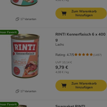
4,08 € / kg
Zum Warenkorb
hinzufügen
17 Varianten
nser Favorit
RINTI Kennerfleisch 6 x 400
g
Lachs
Rating: 4.7/5
(
1497
)
UVP
10,14 €
9,79 €
4,08 € / kg
Zum Warenkorb
hinzufügen
17 Varianten
nser Favorit
Sparpaket RINTI