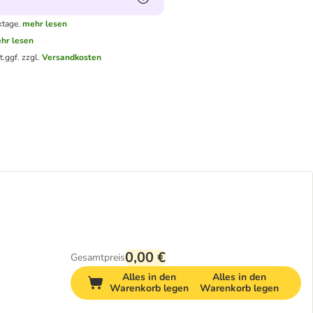
ktage.
mehr lesen
hr lesen
t.
ggf. zzgl.
Versandkosten
0,00 €
Gesamtpreis
Alles in den
Alles in den
Warenkorb legen
Warenkorb legen