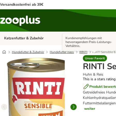
Versandkostenfrei ab 39€
Katzenfutter & Zubehör
Hundefutter & Zubehör
Kundenempfehlungen mit
Kategorie-Menü öffnen: Katzenf
hervorragendem Preis-Leistungs-
Verhältnis.
Hundefutter & Zubehör
Hundefutter nass
RINTI
RINTI Sensible 6
Unser Favorit
RINTI Se
Huhn & Reis
This is a stars ratin
Produkt bewert
Getreidefreies Hund
Kohlenhydratquellen 
Futtermittelallergien
weiter