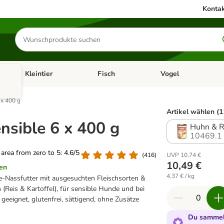
Kontak
Produkte
suchen
Kleintier
Fisch
Vogel
utter & Zubehör
Kategorie-Menü öffnen: Hundefutter & Zubehör
Kategorie-Menü öffnen: Kleintier
Kategorie-Menü öffnen
Ka
 x 400 g
Artikel wählen (1
nsible 6 x 400 g
Huhn & R
10469.1
g area from zero to 5: 4.6/5
(
416
)
UVP 10,74 €
10,49 €
en
4,37 € / kg
e-Nassfutter mit ausgesuchten Fleischsorten &
(Reis & Kartoffel), für sensible Hunde und bei
 geeignet, glutenfrei, sättigend, ohne Zusätze
Du sammels