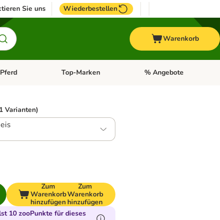
tieren Sie uns
Wiederbestellen
Warenkorb
Pferd
Top-Marken
% Angebote
: Fisch
tegorie-Menü öffnen: Vogel
Kategorie-Menü öffnen: Pferd
Kategorie-Menü öffnen: T
1 Varianten)
eis
Zum
Zum
Warenkorb
Warenkorb
hinzufügen
hinzufügen
t 10 zooPunkte für dieses