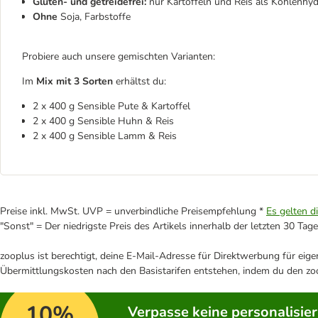
Gluten- und getreidefrei:
nur Kartoffeln und Reis als Kohlenhyd
Ohne
Soja, Farbstoffe
Probiere auch unsere gemischten Varianten:
Im
Mix mit 3 Sorten
erhältst du:
2 x 400 g Sensible Pute & Kartoffel
2 x 400 g Sensible Huhn & Reis
2 x 400 g Sensible Lamm & Reis
Preise inkl. MwSt. UVP = unverbindliche Preisempfehlung *
Es gelten d
"Sonst" = Der niedrigste Preis des Artikels innerhalb der letzten 30 Tage
zooplus ist berechtigt, deine E-Mail-Adresse für Direktwerbung für eig
Übermittlungskosten nach den Basistarifen entstehen, indem du den zoo
10%
Verpasse keine personalisie