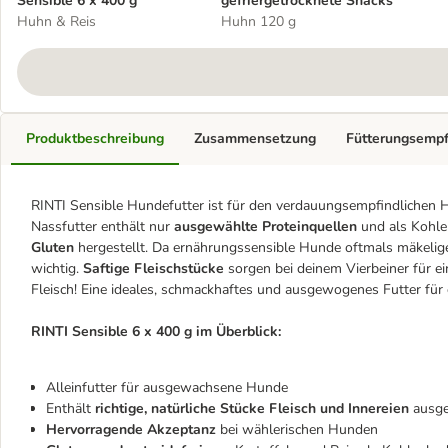
Sensible 6 x 400 g
gefriergetrocknete Snacks
Huhn & Reis
Huhn 120 g
Produktbeschreibung
Zusammensetzung
Fütterungsemp
RINTI Sensible Hundefutter ist für den verdauungsempfindlichen H
Nassfutter enthält nur
ausgewählte Proteinquellen
und als Kohle
Gluten
hergestellt. Da ernährungssensible Hunde oftmals mäkelige 
wichtig.
Saftige Fleischstücke
sorgen bei deinem Vierbeiner für e
Fleisch! Eine ideales, schmackhaftes und ausgewogenes Futter f
RINTI Sensible 6 x 400 g im Überblick:
Alleinfutter für ausgewachsene
Hunde
Enthält
richtige, natürliche Stücke Fleisch und Innereien
ausge
Hervorragende Akzeptanz
bei wählerischen Hunden