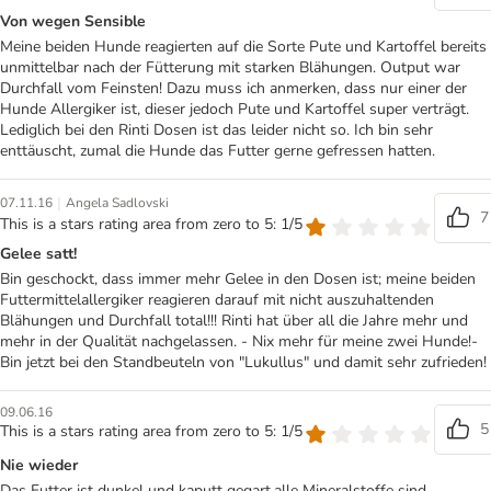
Von wegen Sensible
Meine beiden Hunde reagierten auf die Sorte Pute und Kartoffel bereits
unmittelbar nach der Fütterung mit starken Blähungen. Output war
Durchfall vom Feinsten! Dazu muss ich anmerken, dass nur einer der
Hunde Allergiker ist, dieser jedoch Pute und Kartoffel super verträgt.
Lediglich bei den Rinti Dosen ist das leider nicht so. Ich bin sehr
enttäuscht, zumal die Hunde das Futter gerne gefressen hatten.
|
07.11.16
Angela Sadlovski
7
This is a stars rating area from zero to 5: 1/5
Gelee satt!
Bin geschockt, dass immer mehr Gelee in den Dosen ist; meine beiden
Futtermittelallergiker reagieren darauf mit nicht auszuhaltenden
Blähungen und Durchfall total!!! Rinti hat über all die Jahre mehr und
mehr in der Qualität nachgelassen. - Nix mehr für meine zwei Hunde!-
Bin jetzt bei den Standbeuteln von "Lukullus" und damit sehr zufrieden!
09.06.16
5
This is a stars rating area from zero to 5: 1/5
Nie wieder
Das Futter ist dunkel und kaputt gegart,alle Mineralstoffe sind