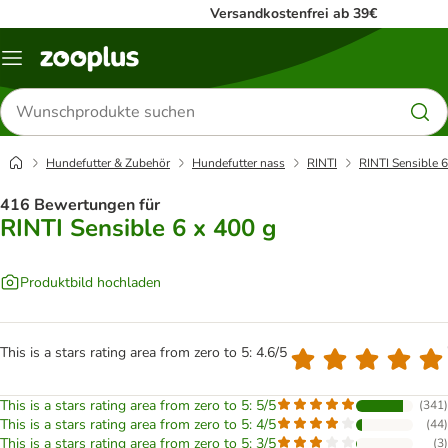
Versandkostenfrei ab 39€
Menü
Produkte
suchen
Hundefutter & Zubehör
Hundefutter nass
RINTI
RINTI Sensible 6
416 Bewertungen für
RINTI Sensible 6 x 400 g
Produktbild hochladen
This is a stars rating area from zero to 5: 4.6/5
This is a stars rating area from zero to 5: 5/5
(
341
)
This is a stars rating area from zero to 5: 4/5
(
44
)
This is a stars rating area from zero to 5: 3/5
(
3
)