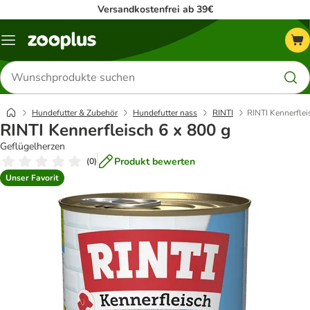
Versandkostenfrei ab 39€
Menü
Produkte
suchen
Hundefutter & Zubehör
Hundefutter nass
RINTI
RINTI Kennerflei
RINTI Kennerfleisch 6 x 800 g
Geflügelherzen
Produkt bewerten
(
0
)
Unser Favorit