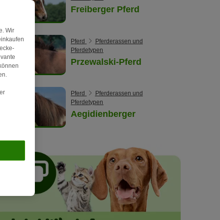
Freiberger Pferd
. Wir
einkaufen
Pferd
Pferderassen und
wecke-
Pferdetypen
evante
Przewalski-Pferd
 können
en.
er
Pferd
Pferderassen und
Pferdetypen
Aegidienberger