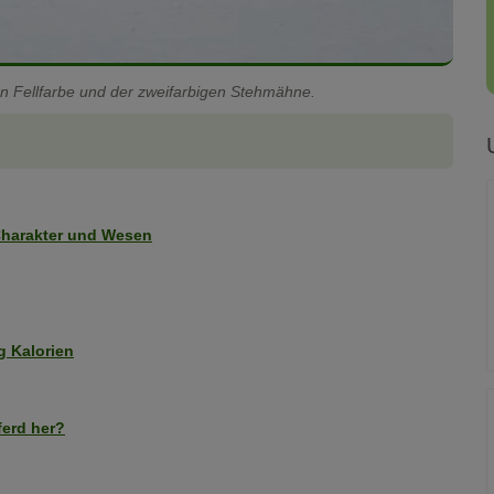
n Fellfarbe und der zweifarbigen Stehmähne.
 Charakter und Wesen
g Kalorien
erd her?