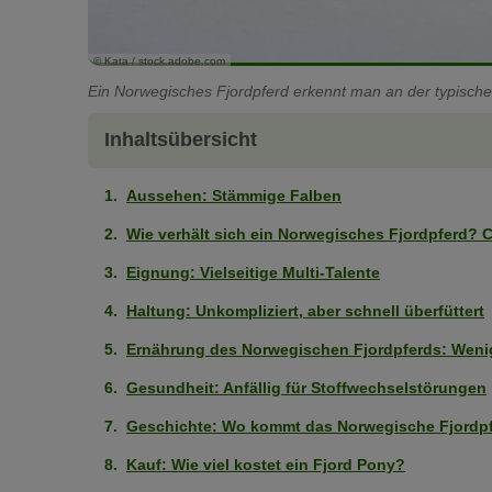
© Kata / stock.adobe.com
Ein Norwegisches Fjordpferd erkennt man an der typische
Inhaltsübersicht
Aussehen: Stämmige Falben
Wie verhält sich ein Norwegisches Fjordpferd?
Eignung: Vielseitige Multi-Talente
Haltung: Unkompliziert, aber schnell überfüttert
Ernährung des Norwegischen Fjordpferds: Weni
Gesundheit: Anfällig für Stoffwechselstörungen
Geschichte: Wo kommt das Norwegische Fjordpf
Kauf: Wie viel kostet ein Fjord Pony?