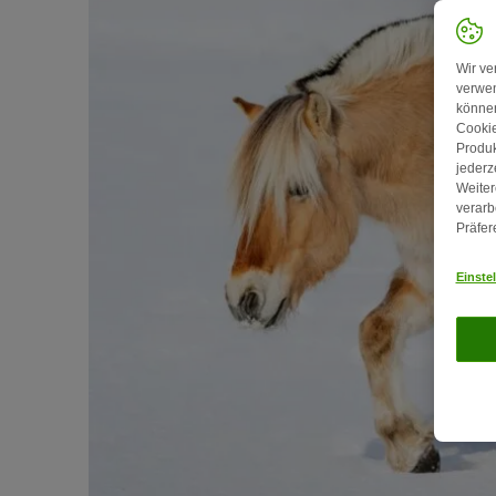
Wir ve
verwen
können
Cookie
Produk
jederz
Weiter
verarb
Präfer
Einste