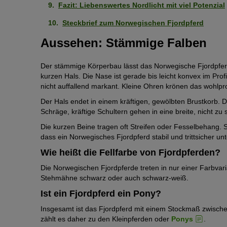
Fazit: Liebenswertes Nordlicht mit viel Potenzial
Steckbrief zum Norwegischen Fjordpferd
Aussehen: Stämmige Falben
Der stämmige Körperbau lässt das Norwegische Fjordpferd 
kurzen Hals. Die Nase ist gerade bis leicht konvex im Prof
nicht auffallend markant. Kleine Ohren krönen das wohlpro
Der Hals endet in einem kräftigen, gewölbten Brustkorb. D
Schräge, kräftige Schultern gehen in eine breite, nicht zu
Die kurzen Beine tragen oft Streifen oder Fesselbehang. S
dass ein Norwegisches Fjordpferd stabil und trittsicher unt
Wie heißt die Fellfarbe von Fjordpferden?
Die Norwegischen Fjordpferde treten in nur einer Farbvaria
Stehmähne schwarz oder auch schwarz-weiß.
Ist ein Fjordpferd ein Pony?
Insgesamt ist das Fjordpferd mit einem Stockmaß zwisc
zählt es daher zu den Kleinpferden oder
Ponys
.