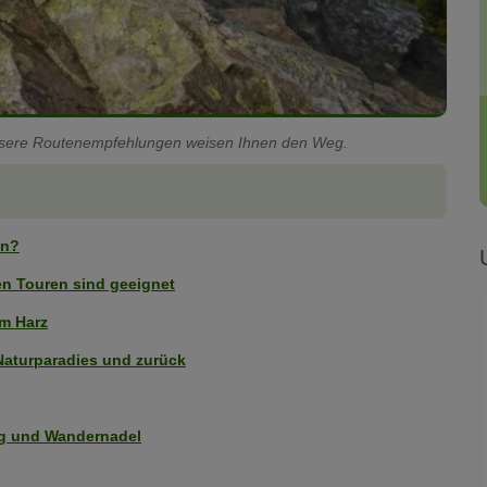
nsere Routenempfehlungen weisen Ihnen den Weg.
en?
en Touren sind geeignet
m Harz
Naturparadies und zurück
ng und Wandernadel