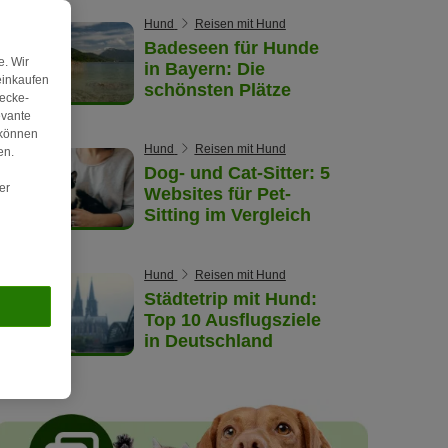
Hund
Reisen mit Hund
Badeseen für Hunde
. Wir
in Bayern: Die
einkaufen
schönsten Plätze
wecke-
evante
 können
Hund
Reisen mit Hund
en.
Dog- und Cat-Sitter: 5
er
Websites für Pet-
Sitting im Vergleich
Hund
Reisen mit Hund
Städtetrip mit Hund:
Top 10 Ausflugsziele
in Deutschland