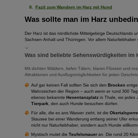
Fazit zum Wandern im Harz mit Hund
Was sollte man im Harz unbedi
Der Harz ist das nördlichste Mittelgebirge Deutschlands 
Sachsen-Anhalt und Thüringen. Vor allem Naturliebhaber u
Was sind beliebte Sehenswürdigkeiten im 
Mit dichten Wäldern, tiefen Tälern, klaren Flüssen und ma
Attraktionen und Ausflugsmöglichkeiten für jeden Geschmack
Auf gar keinen Fall sollten Sie sich den
Brocken
entge
Wahrzeichen der Region – auch wenn er rund 300 Tage 
ebenso bekannte
Hexentanzplatz
in Thale, wo jedes 
Tierpark
, den auch Hunde besuchen dürfen.
Für alle, die es ans Wasser zieht, ist die
Okertalsperr
Stausee bei einer Wanderung entlang seiner Ufer erku
nicht nur Naturliebhaber, sondern auch Hunde willko
Mystisch mutet die
Teufelsmauer
an. Die rund 20 Kilo