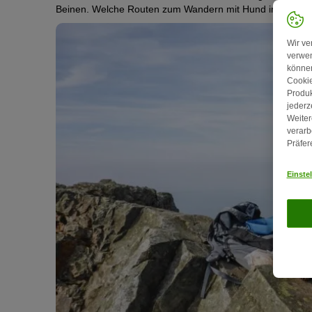
Beinen. Welche Routen zum Wandern mit Hund im Harz perf
Wir ve
verwen
können
Cookie
Produk
jederz
Weiter
verarb
Präfer
Einste