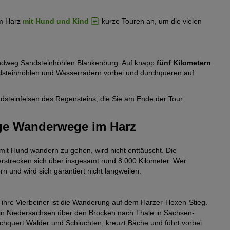
unde Sie in der Regel problemlos begleiten. Es gibt einige
 auch Hunde gern gesehen sind.
im Harz
mit Hund und Kind
kurze Touren an, um die vielen
ilt die
Leinenpflicht
, damit die Vierbeiner den zahlreichen
assen möchte, stattet dem eingezäunten
Hundewald in
Rundweg Sandsteinhöhlen Blankenburg. Auf knapp
fünf Kilometern
der Brut- und Setzzeit vom 1. April bis zum 15. Juli: „Leinen
steinhöhlen und Wasserrädern vorbei und durchqueren auf
ndern. Um größere Distanzen zu Land und zu Wasser
ndsteinfelsen des Regensteins, die Sie am Ende der Tour
Bahnangebote
gemeinsam mit Ihrem Hund wahrnehmen.
ge Wanderwege im Harz
Natur unterwegs sind, stellen wir Ihnen hundetaugliche Routen
it Hund wandern zu gehen, wird nicht enttäuscht. Die
rstrecken sich über insgesamt rund 8.000 Kilometer. Wer
 und wird sich garantiert nicht langweilen.
 ihre Vierbeiner ist die Wanderung auf dem Harzer-Hexen-Stieg.
in Niedersachsen über den Brocken nach Thale in Sachsen-
urchquert Wälder und Schluchten, kreuzt Bäche und führt vorbei