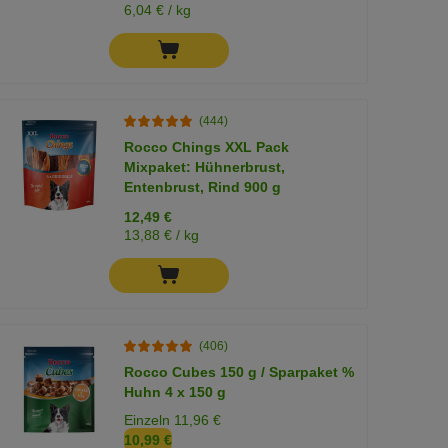
6,04 € / kg
(444)
Rocco Chings XXL Pack
Mixpaket: Hühnerbrust,
Entenbrust, Rind 900 g
12,49 €
13,88 € / kg
(406)
Rocco Cubes 150 g / Sparpaket %
Huhn 4 x 150 g
Einzeln 11,96 €
10,99 €