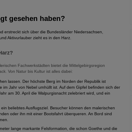
ngt gesehen haben?
und erstreckt sich über die Bundesländer Niedersachsen,
nd Aktivurlauber zieht es in den Harz.
Harz?
lerischen Fachwerkstädten bietet die Mittelgebirgsregion
. Von Natur bis Kultur ist alles dabei:
hen lassen. Der höchste Berg im Norden der Republik ist
im Jahr von Nebel umhüllt ist. Auf dem Gipfel befinden sich der
Jahr am 30. April die Walpurgisnacht zelebriert wird, und ein
e
ein beliebtes Ausflugsziel. Besucher können den malerischen
nden oder ihn mit einer Bootsfahrt überqueren. An Bord sind
mmen.
meter lange markante Felsformation, die schon Goethe und die