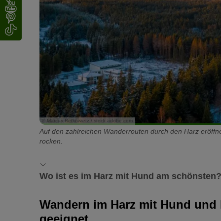
© Marcus Retkowietz / stock.adobe.com
Auf den zahlreichen Wanderrouten durch den Harz eröffn
rocken.
Wo ist es im Harz mit Hund am schönsten
Wenn Sie einen Urlaub oder Wanderausflug mit Hund im H
Wandern im Harz mit Hund und 
gemeinsam mit Ihrem Vierbeiner erkunden und den Tag i
geeignet