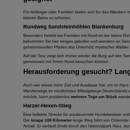
Außer innerhalb von Burgen und Tropfsteinhöhlen können H
Ausnahmen wie die
Burg und Festung Regenstein
, wo
Für Anfänger oder Familien bieten sich für das Wandern 
Achtung: In einigen Gebieten wie dem Nationalpark Harz g
kleinen Beine zu schonen.
Wildtieren im Harz nicht versehentlich zu nahekommen.
Rundweg Sandsteinhöhlen Blankenburg
Wer seinen Liebling unbeschwert durch die Natur toben l
Besonders beliebt bei Familien mit Hund ist der kleine 
Wildemann
einen Besuch ab: Hier heißt es sogar während 
bekommen Sie hier einiges geboten und wandern an Sand
los“.
geheimnisvollen Pfaden das Unterholz mystischer Wälder.
Daneben ist der Harz ein Paradies für alle, die gern wa
Auf der Tour zeigt sich immer wieder die Burg auf den Sa
zurückzulegen, können Sie viele der
Schifffahrts- und 
gemeinsam mit Ihrem Hund besuchen können.
Herausforderung gesucht? Lan
Wenn Sie am liebsten zu Fuß mit Ihrem Vierbeiner in der 
für schönste Wanderungen im Harz vor.
Auch wer etwas mehr Zeit und Ausdauer hat, um im Harz m
Wanderwege im nördlichsten Mittelgebirge Deutschlands e
möchte, kann problemlos
mehrere Tage am Stück
wandern
Harzer-Hexen-Stieg
Eine beliebte Strecke für ausdauernde Hundebesitzer und
Der
knapp 100 Kilometer
lange Weg führt von Osterode 
Anhalt. Er verläuft direkt durch den Nationalpark Harz, d