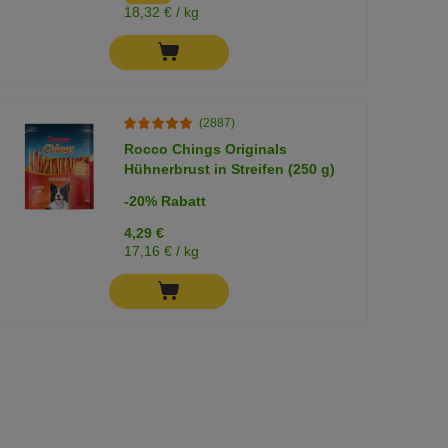
18,32 € / kg
(2887)
Rocco Chings Originals
Hühnerbrust in Streifen (250 g)
-20% Rabatt
4,29 €
17,16 € / kg