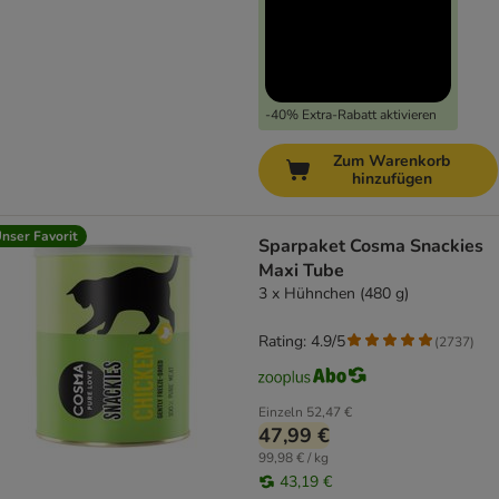
-40% Extra-Rabatt aktivieren
Zum Warenkorb
hinzufügen
nser Favorit
Sparpaket Cosma Snackies
Maxi Tube
3 x Hühnchen (480 g)
Rating: 4.9/5
(
2737
)
Einzeln
52,47 €
47,99 €
99,98 € / kg
43,19 €