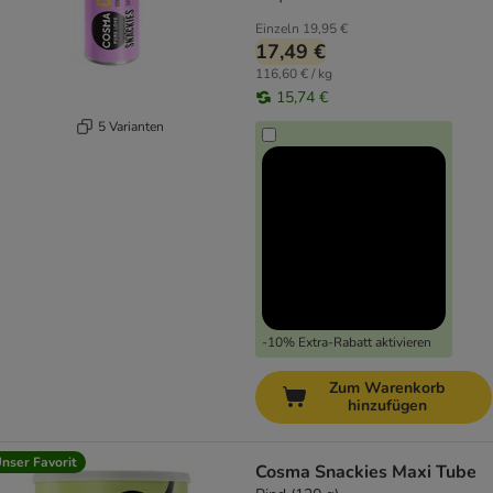
Einzeln
19,95 €
17,49 €
116,60 € / kg
15,74 €
5 Varianten
-10% Extra-Rabatt aktivieren
Zum Warenkorb
hinzufügen
nser Favorit
Cosma Snackies Maxi Tube