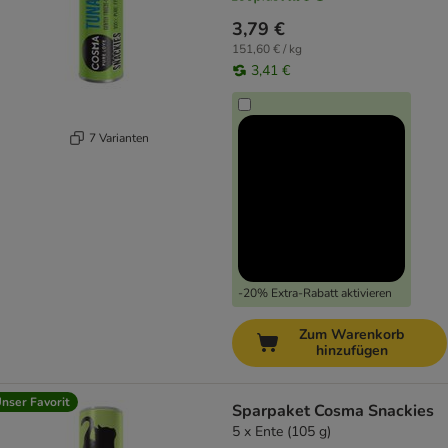
3,79 €
151,60 € / kg
3,41 €
7 Varianten
-20% Extra-Rabatt aktivieren
Zum Warenkorb
hinzufügen
nser Favorit
Sparpaket Cosma Snackies
5 x Ente (105 g)