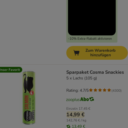
-10% Extra-Rabatt aktivieren
Zum Warenkorb
hinzufügen
nser Favorit
Sparpaket Cosma Snackies
5 x Lachs (105 g)
Rating: 4.7/5
(
4300
)
Einzeln
17,45 €
14,99 €
142,76 € / kg
13,49 €