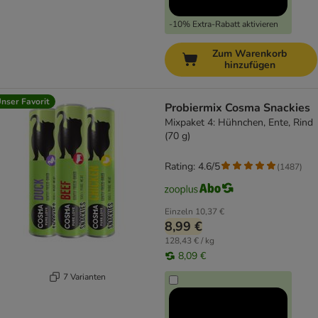
-10% Extra-Rabatt aktivieren
Zum Warenkorb
hinzufügen
nser Favorit
Probiermix Cosma Snackies
Mixpaket 4: Hühnchen, Ente, Rind
(70 g)
Rating: 4.6/5
(
1487
)
Einzeln
10,37 €
8,99 €
128,43 € / kg
8,09 €
7 Varianten