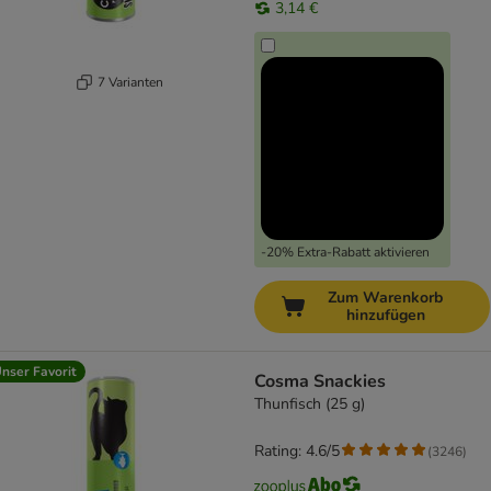
3,14 €
7 Varianten
-20% Extra-Rabatt aktivieren
Zum Warenkorb
hinzufügen
nser Favorit
Cosma Snackies
Thunfisch (25 g)
Rating: 4.6/5
(
3246
)