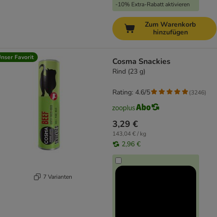
-10% Extra-Rabatt aktivieren
Zum Warenkorb
hinzufügen
nser Favorit
Cosma Snackies
Rind (23 g)
Rating: 4.6/5
(
3246
)
3,29 €
143,04 € / kg
2,96 €
7 Varianten