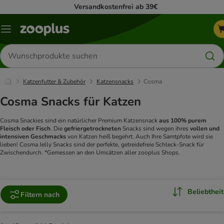
Versandkostenfrei ab 39€
Menü
Produkte
suchen
Katzenfutter & Zubehör
Katzensnacks
Cosma
Cosma Snacks für Katzen
Cosma Snackies sind ein natürlicher Premium Katzensnack
aus 100% purem
Fleisch oder Fisch
. Die
gefriergetrockneten
Snacks sind wegen ihres
vollen und
intensiven Geschmacks
von Katzen heiß begehrt. Auch Ihre Samtpfote wird sie
lieben! Cosma Jelly Snacks sind der perfekte, getreidefreie Schleck-Snack für
Zwischendurch. *Gemessen an den Umsätzen aller zooplus Shops.
Beliebtheit
Filtern nach