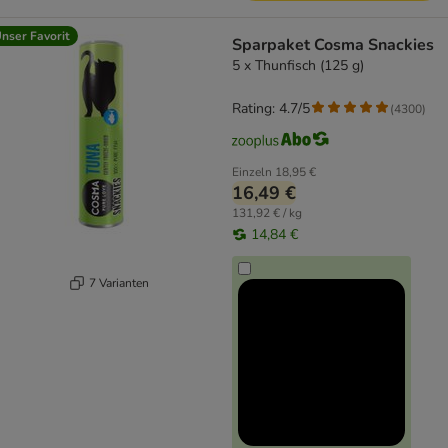
nser Favorit
Sparpaket Cosma Snackies
5 x Thunfisch (125 g)
Rating: 4.7/5
(
4300
)
Einzeln
18,95 €
16,49 €
131,92 € / kg
14,84 €
7 Varianten