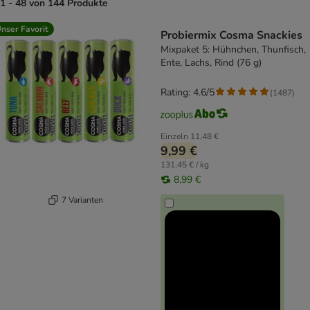
1 - 48 von 144 Produkte
product items have been changed
nser Favorit
Probiermix Cosma Snackies
Mixpaket 5: Hühnchen, Thunfisch,
Ente, Lachs, Rind (76 g)
Rating: 4.6/5
(
1487
)
Einzeln
11,48 €
9,99 €
131,45 € / kg
8,99 €
7 Varianten