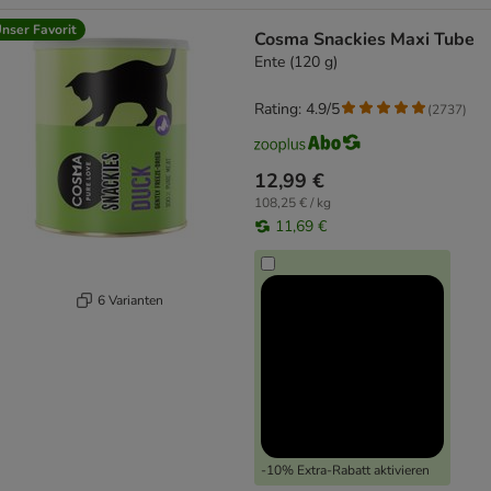
nser Favorit
Cosma Snackies Maxi Tube
Ente (120 g)
Rating: 4.9/5
(
2737
)
12,99 €
108,25 € / kg
11,69 €
6 Varianten
-10% Extra-Rabatt aktivieren