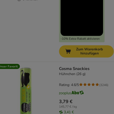
-10% Extra-Rabatt aktivieren
Zum Warenkorb
hinzufügen
nser Favorit
Cosma Snackies
Hühnchen (26 g)
Rating: 4.6/5
(
3246
)
3,79 €
145,77 € / kg
3,41 €