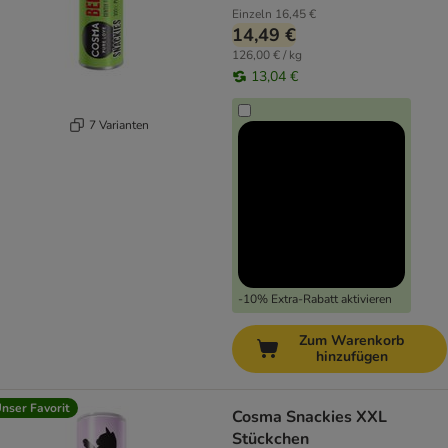
Einzeln
16,45 €
14,49 €
126,00 € / kg
13,04 €
7 Varianten
-10% Extra-Rabatt aktivieren
Zum Warenkorb
hinzufügen
nser Favorit
Cosma Snackies XXL
Stückchen