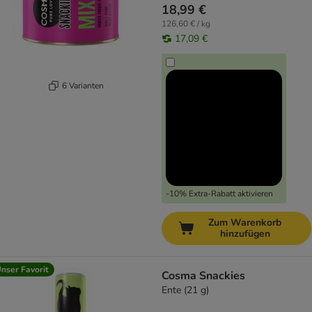
18,99 €
126,60 € / kg
17,09 €
6 Varianten
-10% Extra-Rabatt aktivieren
Zum Warenkorb
hinzufügen
nser Favorit
Cosma Snackies
Ente (21 g)