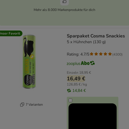
Mehr als 8.000 Markenprodukte für dich
nser Favorit
Sparpaket Cosma Snackies
5 x Hühnchen (130 g)
Rating: 4.7/5
(
4300
)
Einzeln
18,95 €
16,49 €
126,85 € / kg
14,84 €
7 Varianten