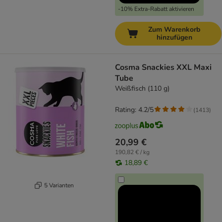
-10% Extra-Rabatt aktivieren
Zum Warenkorb
hinzufügen
Cosma Snackies XXL Maxi
Tube
Weißfisch (110 g)
Rating: 4.2/5
(
1413
)
20,99 €
190,82 € / kg
18,89 €
5 Varianten