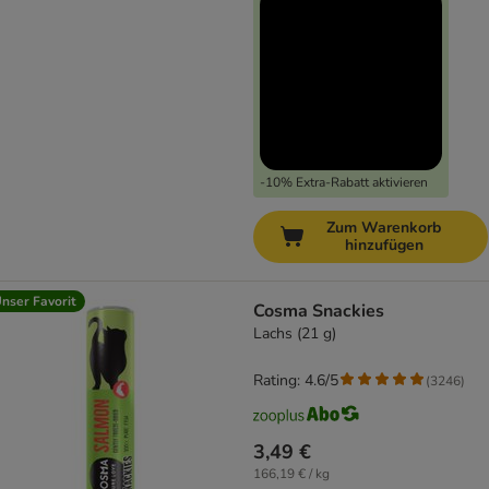
-10% Extra-Rabatt aktivieren
Zum Warenkorb
hinzufügen
nser Favorit
Cosma Snackies
Lachs (21 g)
Rating: 4.6/5
(
3246
)
3,49 €
166,19 € / kg