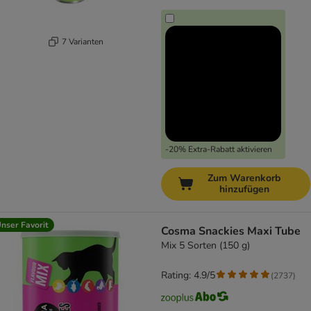
7 Varianten
-20% Extra-Rabatt aktivieren
Zum Warenkorb
hinzufügen
nser Favorit
Cosma Snackies Maxi Tube
Mix 5 Sorten (150 g)
Rating: 4.9/5
(
2737
)