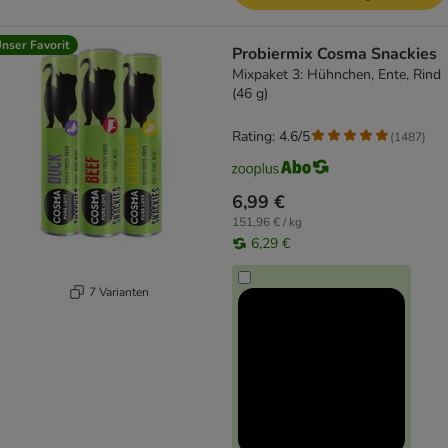
nser Favorit
Probiermix Cosma Snackies
Mixpaket 3: Hühnchen, Ente, Rind
(46 g)
Rating: 4.6/5
(
1487
)
6,99 €
151,96 € / kg
6,29 €
7 Varianten