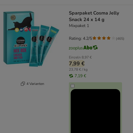
Sparpaket Cosma Jelly
Snack 24 x 14 g
Mixpaket 1
Rating: 4.2/5
(
465
)
Einzeln
8,97 €
7,99 €
23,78 € / kg
7,19 €
4 Varianten