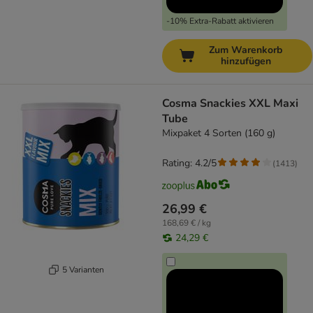
-10% Extra-Rabatt aktivieren
Zum Warenkorb
hinzufügen
Cosma Snackies XXL Maxi
Tube
Mixpaket 4 Sorten (160 g)
Rating: 4.2/5
(
1413
)
26,99 €
168,69 € / kg
24,29 €
5 Varianten