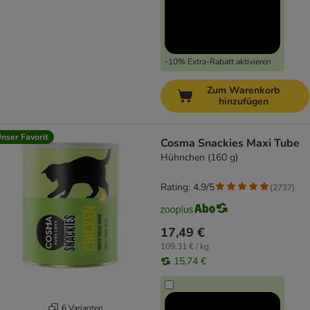
-10% Extra-Rabatt aktivieren
Zum Warenkorb
hinzufügen
nser Favorit
Cosma Snackies Maxi Tube
Hühnchen (160 g)
Rating: 4.9/5
(
2737
)
17,49 €
109,31 € / kg
15,74 €
6 Varianten