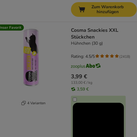
Zum Warenkorb
hinzufügen
nser Favorit
Cosma Snackies XXL
Stückchen
Hühnchen (30 g)
Rating: 4.5/5
(
2418
)
3,99 €
133,00 € / kg
3,59 €
4 Varianten