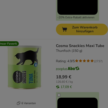
-20% Extra-Rabatt aktivieren
Zum Warenkorb
hinzufügen
nser Favorit
Cosma Snackies Maxi Tube
Thunfisch (150 g)
Rating: 4.9/5
(
2737
)
18,99 €
126,60 € / kg
17,09 €
6 Varianten