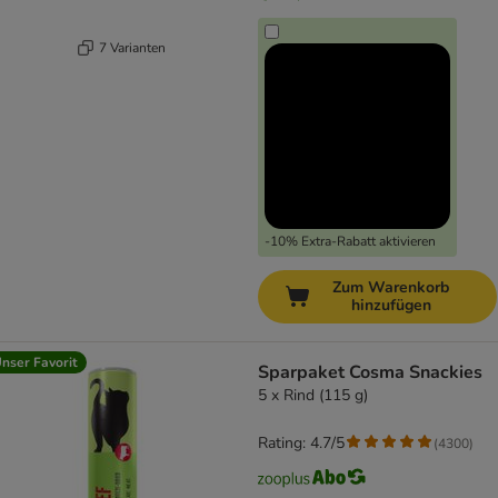
7 Varianten
-10% Extra-Rabatt aktivieren
Zum Warenkorb
hinzufügen
nser Favorit
Sparpaket Cosma Snackies
5 x Rind (115 g)
Rating: 4.7/5
(
4300
)