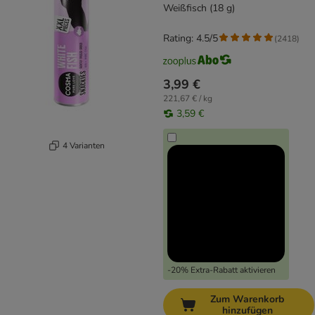
Weißfisch (18 g)
Rating: 4.5/5
(
2418
)
3,99 €
221,67 € / kg
3,59 €
4 Varianten
-20% Extra-Rabatt aktivieren
Zum Warenkorb
hinzufügen