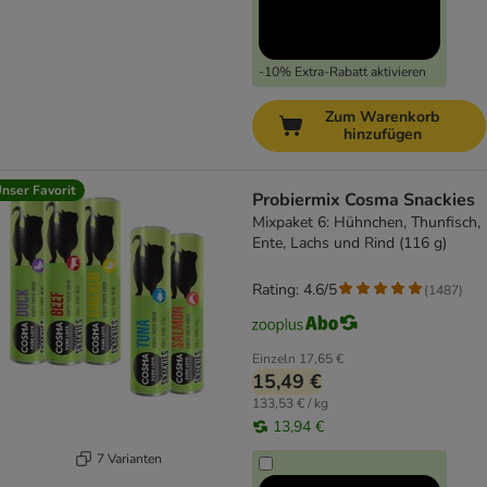
-10% Extra-Rabatt aktivieren
Zum Warenkorb
hinzufügen
nser Favorit
Probiermix Cosma Snackies
Mixpaket 6: Hühnchen, Thunfisch,
Ente, Lachs und Rind (116 g)
Rating: 4.6/5
(
1487
)
Einzeln
17,65 €
15,49 €
133,53 € / kg
13,94 €
7 Varianten