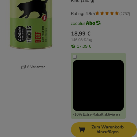
Rind (130 g)
Rating: 4.9/5
(
2737
)
18,99 €
146,08 € / kg
17,09 €
6 Varianten
-10% Extra-Rabatt aktivieren
Zum Warenkorb
hinzufügen