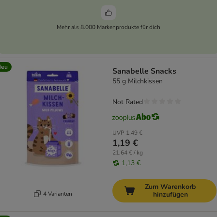
Mehr als 8.000 Markenprodukte für dich
Neu
Sanabelle Snacks
55 g Milchkissen
Not Rated
UVP
1,49 €
1,19 €
21,64 € / kg
1,13 €
Zum Warenkorb
4 Varianten
hinzufügen