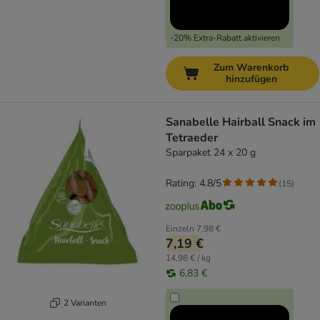
-20% Extra-Rabatt aktivieren
Zum Warenkorb
hinzufügen
Sanabelle Hairball Snack im
Tetraeder
Sparpaket 24 x 20 g
Rating: 4.8/5
(
15
)
Einzeln
7,98 €
7,19 €
14,98 € / kg
6,83 €
2 Varianten