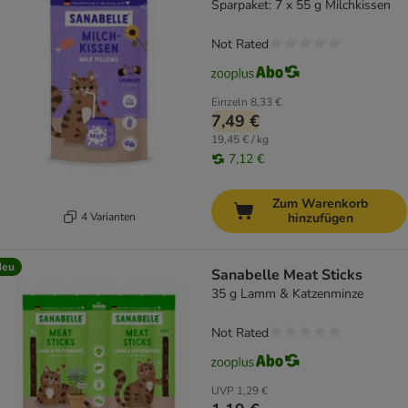
Sparpaket: 7 x 55 g Milchkissen
Not Rated
Einzeln
8,33 €
7,49 €
19,45 € / kg
7,12 €
Zum Warenkorb
4 Varianten
hinzufügen
Neu
Sanabelle Meat Sticks
35 g Lamm & Katzenminze
Not Rated
UVP
1,29 €