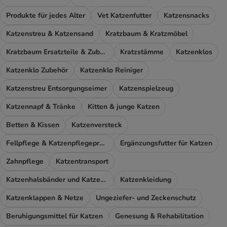
Produkte für jedes Alter
Vet Katzenfutter
Katzensnacks
Katzenstreu & Katzensand
Kratzbaum & Kratzmöbel
Kratzbaum Ersatzteile & Zubehör
Kratzstämme
Katzenklos
Katzenklo Zubehör
Katzenklo Reiniger
Katzenstreu Entsorgungseimer
Katzenspielzeug
Katzennapf & Tränke
Kitten & junge Katzen
Betten & Kissen
Katzenversteck
Fellpflege & Katzenpflegeprodukte
Ergänzungsfutter für Katzen
Zahnpflege
Katzentransport
Katzenhalsbänder und Katzengeschirr
Katzenkleidung
Katzenklappen & Netze
Ungeziefer- und Zeckenschutz
Beruhigungsmittel für Katzen
Genesung & Rehabilitation