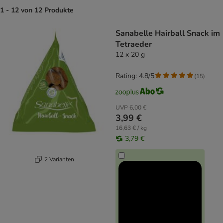
1 - 12 von 12 Produkte
product items have been changed
Sanabelle Hairball Snack im
Tetraeder
12 x 20 g
Rating: 4.8/5
(
15
)
UVP
6,00 €
3,99 €
16,63 € / kg
3,79 €
2 Varianten