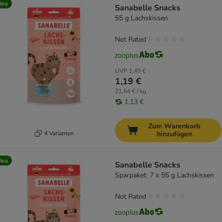
Neu
Sanabelle Snacks
55 g Lachskissen
Not Rated
UVP
1,49 €
1,19 €
21,64 € / kg
1,13 €
Zum Warenkorb
4 Varianten
hinzufügen
Neu
Sanabelle Snacks
Sparpaket: 7 x 55 g Lachskissen
Not Rated