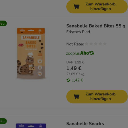
Zum Warenkorb
hinzufügen
Neu
Sanabelle Baked Bites 55 g
Frisches Rind
Not Rated
UVP
1,99 €
1,49 €
27,09 € / kg
1,42 €
Zum Warenkorb
hinzufügen
Neu
Sanabelle Snacks