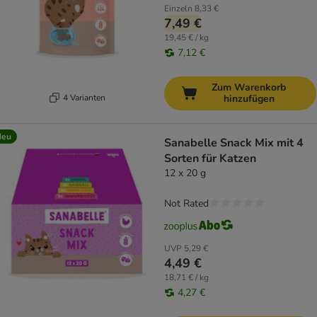
Einzeln
8,33 €
7,49 €
19,45 € / kg
7,12 €
Zum Warenkorb
4 Varianten
hinzufügen
Neu
Sanabelle Snack Mix mit 4
Sorten für Katzen
12 x 20 g
Not Rated
UVP
5,29 €
4,49 €
18,71 € / kg
4,27 €