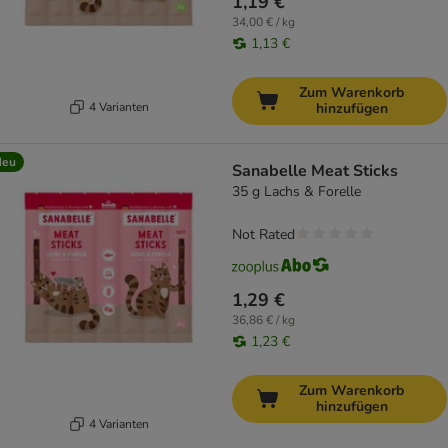
1,19 €
34,00 € / kg
1,13 €
Zum Warenkorb
4 Varianten
hinzufügen
Neu
Sanabelle Meat Sticks
35 g Lachs & Forelle
Not Rated
1,29 €
36,86 € / kg
1,23 €
Zum Warenkorb
hinzufügen
4 Varianten