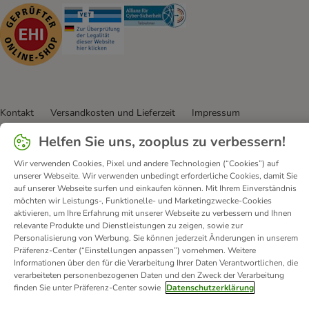
Security
Security
Security
Kontakt
Versandkosten und Lieferzeit
Impressum
Allgemeine Geschäftsbedingungen
Digital Services Act
Helfen Sie uns, zooplus zu verbessern!
Vertrag widerrufen
Entsorgungs- und Umweltbestimmungen
Wir verwenden Cookies, Pixel und andere Technologien (“Cookies”) auf
Zahlungsarten
Über uns
Partnerprogramme
Karriere
unserer Webseite. Wir verwenden unbedingt erforderliche Cookies, damit Sie
Corporate Website
Datenschutz
Erklärung zur Barrierefreiheit
auf unserer Webseite surfen und einkaufen können. Mit Ihrem Einverständnis
möchten wir Leistungs-, Funktionelle- und Marketingzwecke-Cookies
aktivieren, um Ihre Erfahrung mit unserer Webseite zu verbessern und Ihnen
© zooplus SE
2026
relevante Produkte und Dienstleistungen zu zeigen, sowie zur
Personalisierung von Werbung. Sie können jederzeit Änderungen in unserem
Präferenz-Center (“Einstellungen anpassen”) vornehmen. Weitere
Informationen über den für die Verarbeitung Ihrer Daten Verantwortlichen, die
verarbeiteten personenbezogenen Daten und den Zweck der Verarbeitung
finden Sie unter Präferenz-Center sowie
Datenschutzerklärung