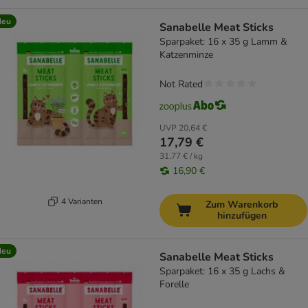
Neu
Sanabelle Meat Sticks
Sparpaket: 16 x 35 g Lamm &
Katzenminze
Not Rated
UVP
20,64 €
17,79 €
31,77 € / kg
16,90 €
4 Varianten
Zum Warenkorb
hinzufügen
Neu
Sanabelle Meat Sticks
Sparpaket: 16 x 35 g Lachs &
Forelle