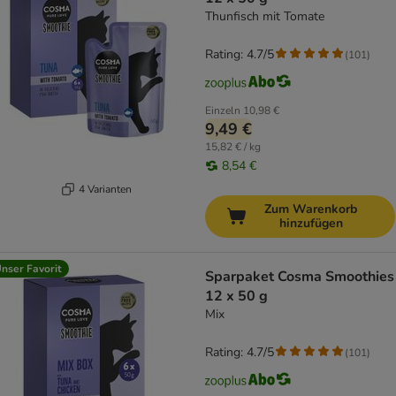
Thunfisch mit Tomate
Rating: 4.7/5
(
101
)
Einzeln
10,98 €
9,49 €
15,82 € / kg
8,54 €
4 Varianten
Zum Warenkorb
hinzufügen
nser Favorit
Sparpaket Cosma Smoothies
12 x 50 g
Mix
Rating: 4.7/5
(
101
)