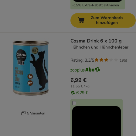
-15% Extra-Rabatt aktivieren
Zum Warenkorb
hinzufügen
Cosma Drink 6 x 100 g
Hühnchen und Hühnchenleber
Rating: 3.3/5
(
195
)
6,99 €
11,65 € / kg
6,29 €
5 Varianten