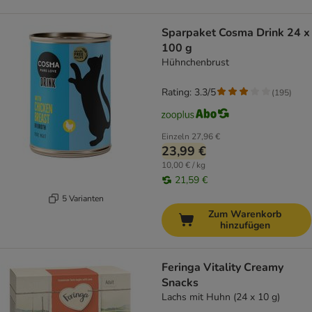
Sparpaket Cosma Drink 24 x
100 g
Hühnchenbrust
Rating: 3.3/5
(
195
)
Einzeln
27,96 €
23,99 €
10,00 € / kg
21,59 €
5 Varianten
Zum Warenkorb
hinzufügen
Feringa Vitality Creamy
Snacks
Lachs mit Huhn (24 x 10 g)