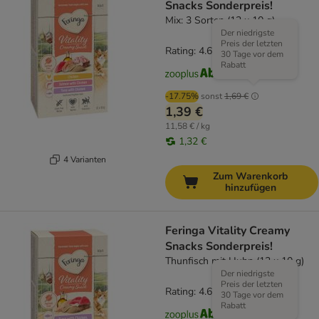
Snacks Sonderpreis!
Mix: 3 Sorten (12 x 10 g)
Der niedrigste
Preis der letzten
Rating: 4.6/5
(
127
)
30 Tage vor dem
Rabatt
-17.75%
sonst
1,69 €
1,39 €
11,58 € / kg
1,32 €
4 Varianten
Zum Warenkorb
hinzufügen
Feringa Vitality Creamy
Snacks Sonderpreis!
Thunfisch mit Huhn (12 x 10 g)
Der niedrigste
Preis der letzten
Rating: 4.6/5
(
127
)
30 Tage vor dem
Rabatt