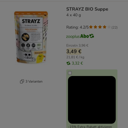
STRAYZ BIO Suppe
4 x 40 g
Rating: 4.2/5
(
22
)
Einzeln
3,96 €
3,49 €
21,81 € / kg
3,32 €
3 Varianten
-15% Extra-Rabatt aktivieren