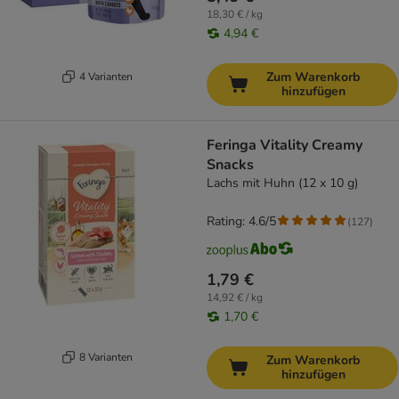
18,30 € / kg
4,94 €
Zum Warenkorb
4 Varianten
hinzufügen
Feringa Vitality Creamy
Snacks
Lachs mit Huhn (12 x 10 g)
Rating: 4.6/5
(
127
)
1,79 €
14,92 € / kg
1,70 €
8 Varianten
Zum Warenkorb
hinzufügen