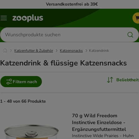
Versandkostenfrei ab 39€
Menü
Produkte
suchen
Katzenfutter & Zubehör
Katzensnacks
Katzendrink
Katzendrink & flüssige Katzensnacks
Beliebtheit
Filtern nach
1 - 48 von 66 Produkte
product items have been changed
70 g Wild Freedom
Instinctive Einzeldose -
Ergänzungsfuttermittel
Instinctive Wide Prairies - Huhn