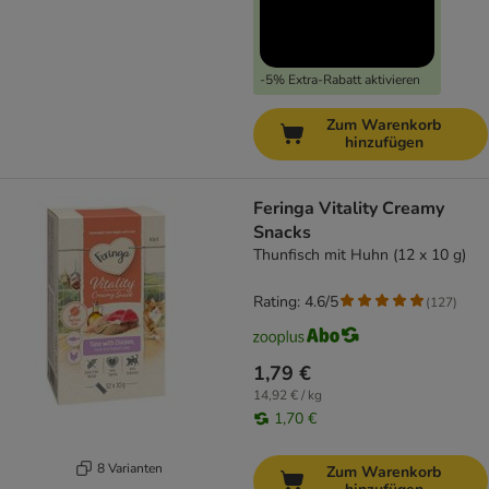
-5% Extra-Rabatt aktivieren
Zum Warenkorb
hinzufügen
Feringa Vitality Creamy
Snacks
Thunfisch mit Huhn (12 x 10 g)
Rating: 4.6/5
(
127
)
1,79 €
14,92 € / kg
1,70 €
8 Varianten
Zum Warenkorb