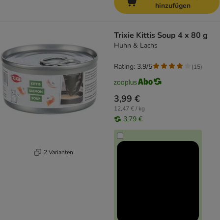
hinzufügen
Trixie Kittis Soup 4 x 80 g
Huhn & Lachs
Rating: 3.9/5
(
15
)
3,99 €
12,47 € / kg
3,79 €
2 Varianten