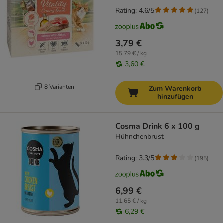
Rating: 4.6/5
(
127
)
3,79 €
15,79 € / kg
3,60 €
8 Varianten
Zum Warenkorb
hinzufügen
Cosma Drink 6 x 100 g
Hühnchenbrust
Rating: 3.3/5
(
195
)
6,99 €
11,65 € / kg
6,29 €