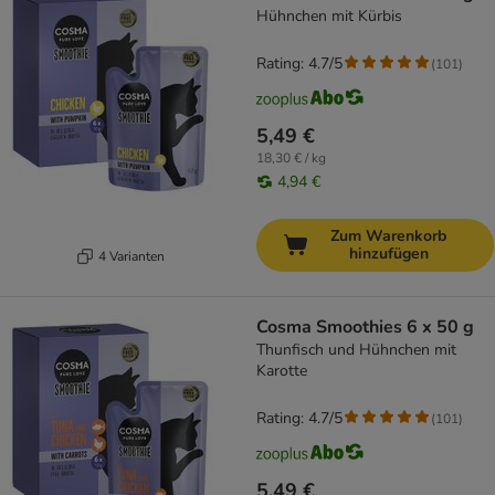
Hühnchen mit Kürbis
Rating: 4.7/5
(
101
)
5,49 €
18,30 € / kg
4,94 €
Zum Warenkorb
hinzufügen
4 Varianten
Cosma Smoothies 6 x 50 g
Thunfisch und Hühnchen mit
Karotte
Rating: 4.7/5
(
101
)
5,49 €