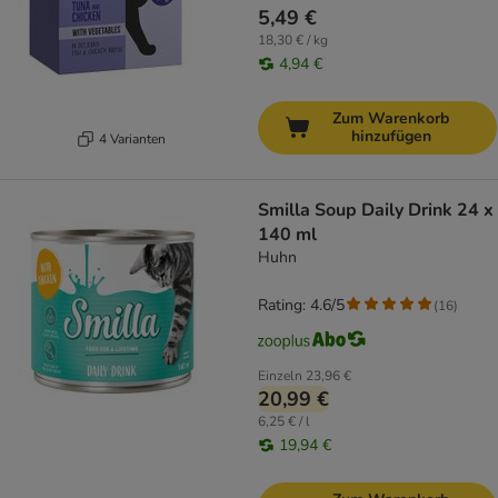
5,49 €
18,30 € / kg
4,94 €
Zum Warenkorb
hinzufügen
4 Varianten
Smilla Soup Daily Drink 24 x
140 ml
Huhn
Rating: 4.6/5
(
16
)
Einzeln
23,96 €
20,99 €
6,25 € / l
19,94 €