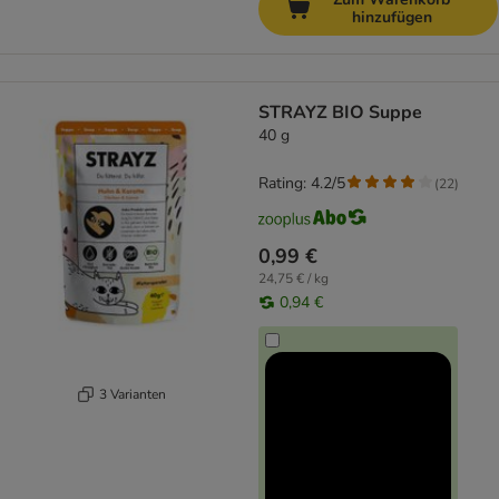
hinzufügen
STRAYZ BIO Suppe
40 g
Rating: 4.2/5
(
22
)
0,99 €
24,75 € / kg
0,94 €
3 Varianten