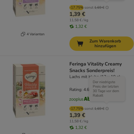
-17.75%
sonst
1,69 €
1,39 €
11,58 € / kg
1,32 €
4 Varianten
Zum Warenkorb
hinzufügen
Feringa Vitality Creamy
Snacks Sonderpreis!
Lachs mit Huhn (12 x 10 g)
Der niedrigste
Preis der letzten
Rating: 4.6/5
(
127
)
30 Tage vor dem
Rabatt
-17.75%
sonst
1,69 €
1,39 €
11,58 € / kg
1,32 €