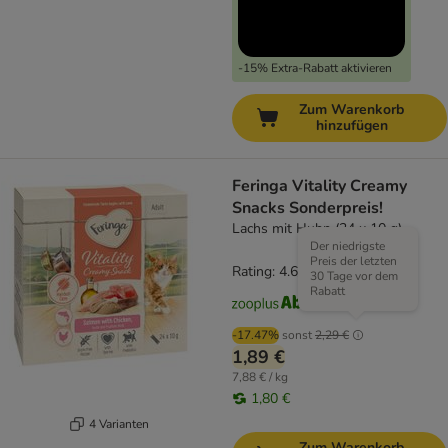
-15% Extra-Rabatt aktivieren
Zum Warenkorb
hinzufügen
Feringa Vitality Creamy
Snacks Sonderpreis!
Lachs mit Huhn (24 x 10 g)
Der niedrigste
Preis der letzten
Rating: 4.6/5
(
127
)
30 Tage vor dem
Rabatt
-17.47%
sonst
2,29 €
1,89 €
7,88 € / kg
1,80 €
4 Varianten
Zum Warenkorb