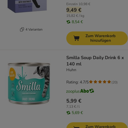
Einzeln
10,98 €
9,49 €
15,82 € / kg
8,54 €
4 Varianten
Zum Warenkorb
hinzufügen
Smilla Soup Daily Drink 6 x
140 ml
Huhn
Rating: 4.7/5
(
20
)
5,99 €
7,13 € / l
5,69 €
Zum Warenkorb