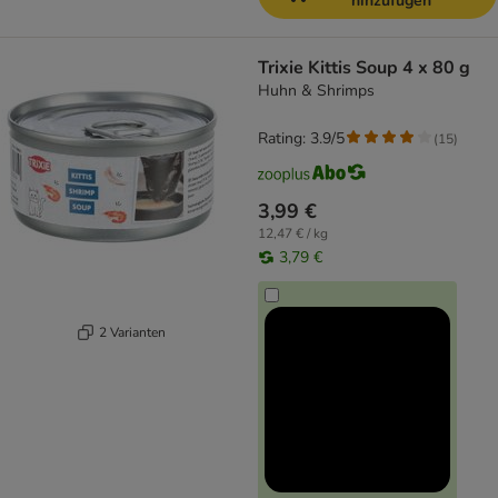
hinzufügen
Trixie Kittis Soup 4 x 80 g
Huhn & Shrimps
Rating: 3.9/5
(
15
)
3,99 €
12,47 € / kg
3,79 €
2 Varianten