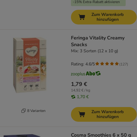
-15% Extra-Rabatt aktivieren
Zum Warenkorb
hinzufügen
Feringa Vitality Creamy
Snacks
Mix: 3 Sorten (12 x 10 g)
Rating: 4.6/5
(
127
)
1,79 €
14,92 € / kg
1,70 €
8 Varianten
Zum Warenkorb
hinzufügen
Cosma Smoothies 6 x 50 g