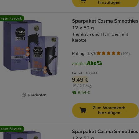
hinzufügen
nser Favorit
Sparpaket Cosma Smoothies
12 x 50 g
Thunfisch und Hühnchen mit
Karotte
Rating: 4.7/5
(
101
)
Einzeln
10,98 €
9,49 €
15,82 € / kg
8,54 €
4 Varianten
Zum Warenkorb
hinzufügen
nser Favorit
Sparpaket Cosma Smoothies
12 x 50 g