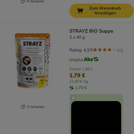
4 Varianten
Zum Warenkorb
hinzufügen
STRAYZ BIO Suppe
2 x 40 g
Rating: 4.2/5
(
22
)
Einzeln
1,98 €
1,79 €
22,38 € / kg
1,70 €
3 Varianten