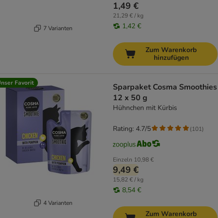
1,49 €
21,29 € / kg
1,42 €
7 Varianten
Zum Warenkorb
hinzufügen
nser Favorit
Sparpaket Cosma Smoothies
12 x 50 g
Hühnchen mit Kürbis
Rating: 4.7/5
(
101
)
Einzeln
10,98 €
9,49 €
15,82 € / kg
8,54 €
4 Varianten
Zum Warenkorb