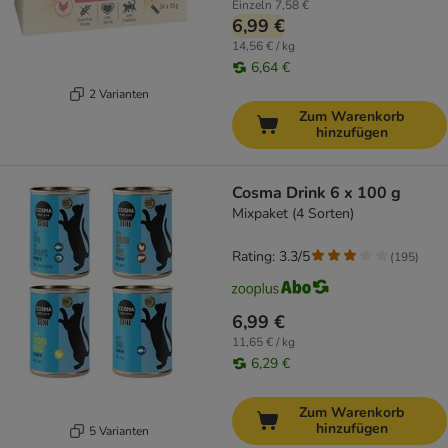
Einzeln
7,58 €
6,99 €
14,56 € / kg
6,64 €
2 Varianten
Zum Warenkorb
hinzufügen
Cosma Drink 6 x 100 g
Mixpaket (4 Sorten)
Rating: 3.3/5
(
195
)
6,99 €
11,65 € / kg
6,29 €
Zum Warenkorb
hinzufügen
5 Varianten