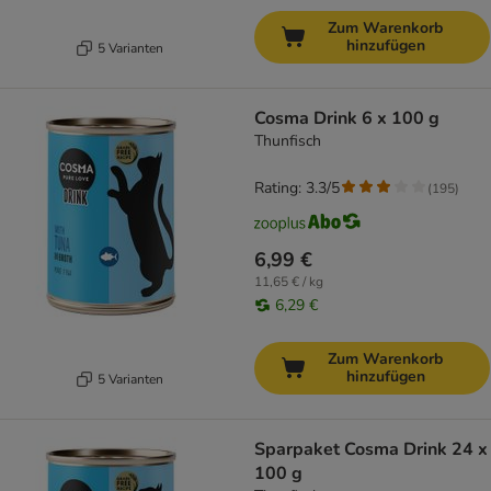
Zum Warenkorb
hinzufügen
5 Varianten
Cosma Drink 6 x 100 g
Thunfisch
Rating: 3.3/5
(
195
)
6,99 €
11,65 € / kg
6,29 €
Zum Warenkorb
hinzufügen
5 Varianten
Sparpaket Cosma Drink 24 x
100 g