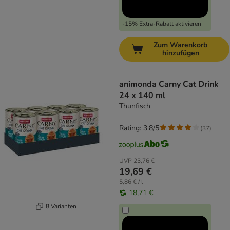
-15% Extra-Rabatt aktivieren
Zum Warenkorb
hinzufügen
animonda Carny Cat Drink
24 x 140 ml
Thunfisch
Rating: 3.8/5
(
37
)
UVP
23,76 €
19,69 €
5,86 € / l
18,71 €
8 Varianten