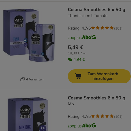
Cosma Smoothies 6 x 50 g
Thunfisch mit Tomate
Rating: 4.7/5
(
101
)
5,49 €
18,30 € / kg
4,94 €
Zum Warenkorb
hinzufügen
4 Varianten
Cosma Smoothies 6 x 50 g
Mix
Rating: 4.7/5
(
101
)