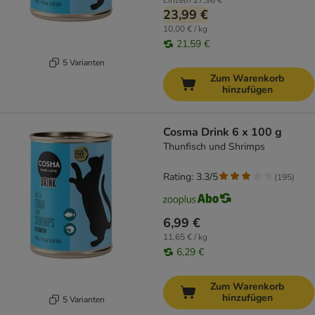
Einzeln
27,96 €
23,99 €
10,00 € / kg
21,59 €
5 Varianten
Zum Warenkorb
hinzufügen
Cosma Drink 6 x 100 g
Thunfisch und Shrimps
Rating: 3.3/5
(
195
)
6,99 €
11,65 € / kg
6,29 €
Zum Warenkorb
hinzufügen
5 Varianten