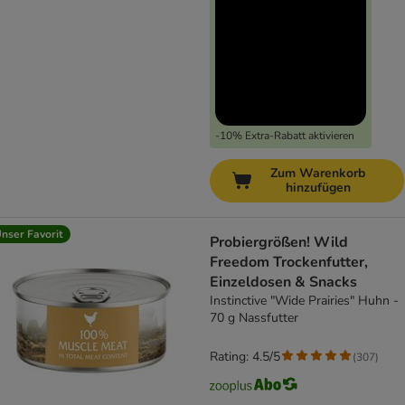
-10% Extra-Rabatt aktivieren
Zum Warenkorb
hinzufügen
nser Favorit
Probiergrößen! Wild
Freedom Trockenfutter,
Einzeldosen & Snacks
Instinctive "Wide Prairies" Huhn -
70 g Nassfutter
Rating: 4.5/5
(
307
)