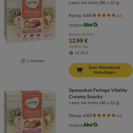
Lachs mit Huhn (96 x 10 g)
Rating: 4.8/5
(
42
)
Einzeln
15,16 €
12,99 €
13,53 € / kg
12,34 €
2 Varianten
Zum Warenkorb
hinzufügen
Sparpaket Feringa Vitality
Creamy Snacks
Lachs mit Huhn (48 x 10 g)
Rating: 4.8/5
(
42
)