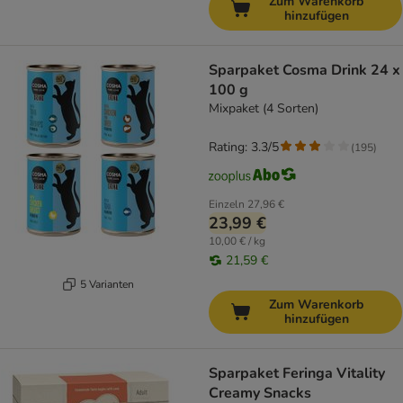
Zum Warenkorb
hinzufügen
Sparpaket Cosma Drink 24 x
100 g
Mixpaket (4 Sorten)
Rating: 3.3/5
(
195
)
Einzeln
27,96 €
23,99 €
10,00 € / kg
21,59 €
5 Varianten
Zum Warenkorb
hinzufügen
Sparpaket Feringa Vitality
Creamy Snacks