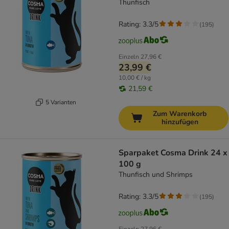
Thunfisch
Rating: 3.3/5
(
195
)
Einzeln
27,96 €
23,99 €
10,00 € / kg
21,59 €
5 Varianten
Zum Warenkorb
hinzufügen
Sparpaket Cosma Drink 24 x
100 g
Thunfisch und Shrimps
Rating: 3.3/5
(
195
)