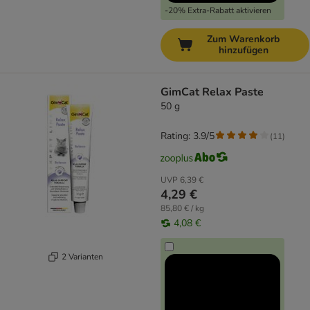
-20% Extra-Rabatt aktivieren
Zum Warenkorb
hinzufügen
GimCat Relax Paste
50 g
Rating: 3.9/5
(
11
)
UVP
6,39 €
4,29 €
85,80 € / kg
4,08 €
2 Varianten