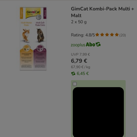
GimCat Kombi-Pack Multi +
Malt
2 x 50 g
Rating: 4.8/5
(
20
)
UVP
7,99 €
6,79 €
67,90 € / kg
6,45 €