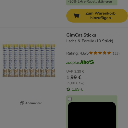
-20% Extra-Rabatt aktivieren
Zum Warenkorb
hinzufügen
GimCat Sticks
Lachs & Forelle (10 Stück)
Rating: 4.6/5
(
123
)
UVP
2,39 €
1,99 €
39,80 € / kg
1,89 €
4 Varianten