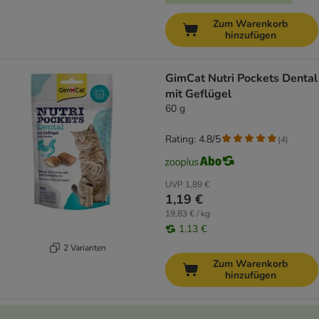
Zum Warenkorb
hinzufügen
GimCat Nutri Pockets Dental
mit Geflügel
60 g
Rating: 4.8/5
(
4
)
UVP
1,89 €
1,19 €
19,83 € / kg
1,13 €
2 Varianten
Zum Warenkorb
hinzufügen