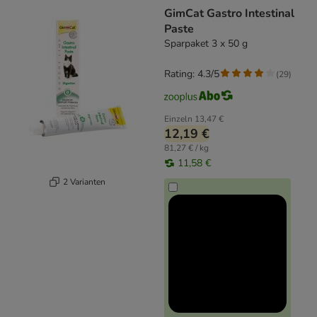
GimCat Gastro Intestinal
Paste
Sparpaket 3 x 50 g
Rating: 4.3/5
(
29
)
Einzeln
13,47 €
12,19 €
81,27 € / kg
11,58 €
2 Varianten