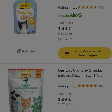
Rating: 4.5/5
(
779
)
UVP
2,09 €
1,49 €
9,93 € / kg
1,42 €
Zum Warenkorb
4 Varianten
hinzufügen
GimCat Crunchy Snacks
Ente mit Katzenminze (140 g)
Rating: 4.8/5
(
40
)
UVP
3,79 €
1,99 €
14,21 € / kg