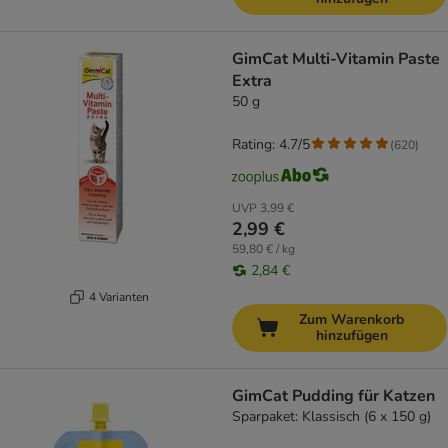
GimCat Multi-Vitamin Paste
Extra
50 g
Rating: 4.7/5
(
620
)
UVP
3,99 €
2,99 €
59,80 € / kg
2,84 €
4 Varianten
Zum Warenkorb
hinzufügen
GimCat Pudding für Katzen
Sparpaket: Klassisch (6 x 150 g)