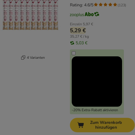
Rating: 4.6/5
(
123
)
Einzeln
5,97 €
5,29 €
35,27 € / kg
5,03 €
4 Varianten
-20% Extra-Rabatt aktivieren
Zum Warenkorb
hinzufügen