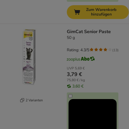
Zum Warenkorb
hinzufügen
GimCat Senior Paste
50 g
Rating: 4.3/5
(
13
)
UVP
5,69 €
3,79 €
75,80 € / kg
3,60 €
2 Varianten