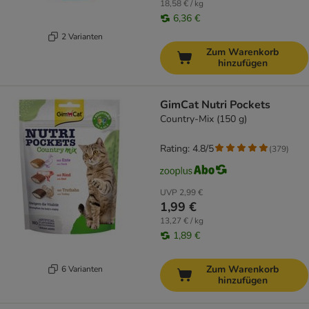
18,58 € / kg
6,36 €
2 Varianten
Zum Warenkorb
hinzufügen
GimCat Nutri Pockets
Country-Mix (150 g)
Rating: 4.8/5
(
379
)
UVP
2,99 €
1,99 €
13,27 € / kg
1,89 €
Zum Warenkorb
6 Varianten
hinzufügen