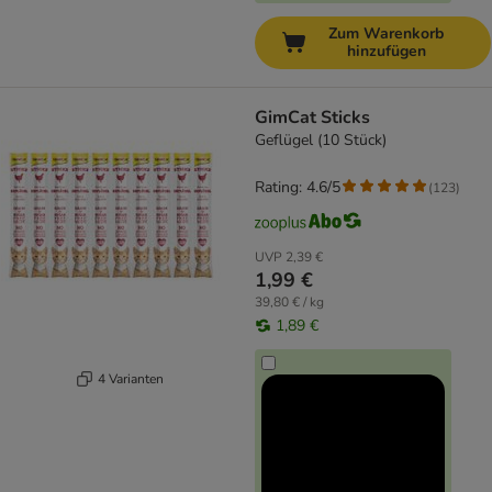
Zum Warenkorb
hinzufügen
GimCat Sticks
Geflügel (10 Stück)
Rating: 4.6/5
(
123
)
UVP
2,39 €
1,99 €
39,80 € / kg
1,89 €
4 Varianten