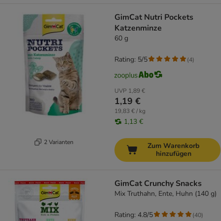
GimCat Nutri Pockets
Katzenminze
60 g
Rating: 5/5
(
4
)
UVP
1,89 €
1,19 €
19,83 € / kg
1,13 €
2 Varianten
Zum Warenkorb
hinzufügen
GimCat Crunchy Snacks
Mix Truthahn, Ente, Huhn (140 g)
Rating: 4.8/5
(
40
)