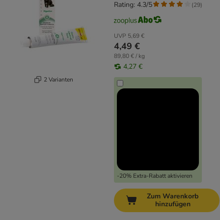
Rating: 4.3/5
(
29
)
UVP
5,69 €
4,49 €
89,80 € / kg
4,27 €
2 Varianten
-20% Extra-Rabatt aktivieren
Zum Warenkorb
hinzufügen