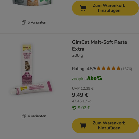
Zum Warenkorb
hinzufügen
5 Varianten
GimCat Malt-Soft Paste
Extra
200 g
Rating: 4.5/5
(
1676
)
UVP
12,39 €
9,49 €
47,45 € / kg
9,02 €
4 Varianten
Zum Warenkorb
hinzufügen