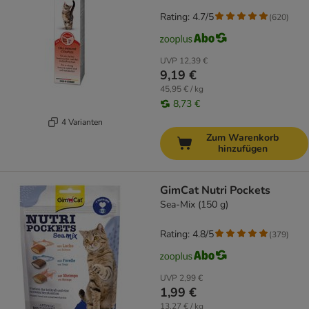
Rating: 4.7/5
(
620
)
UVP
12,39 €
9,19 €
45,95 € / kg
8,73 €
4 Varianten
Zum Warenkorb
hinzufügen
GimCat Nutri Pockets
Sea-Mix (150 g)
Rating: 4.8/5
(
379
)
UVP
2,99 €
1,99 €
13,27 € / kg