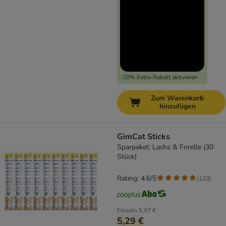
-20% Extra-Rabatt aktivieren
Zum Warenkorb
hinzufügen
GimCat Sticks
Sparpaket: Lachs & Forelle (30
Stück)
Rating: 4.6/5
(
123
)
Einzeln
5,97 €
5,29 €