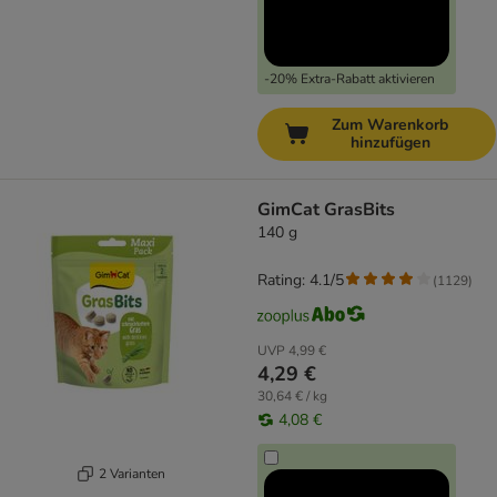
-20% Extra-Rabatt aktivieren
Zum Warenkorb
hinzufügen
GimCat GrasBits
140 g
Rating: 4.1/5
(
1129
)
UVP
4,99 €
4,29 €
30,64 € / kg
4,08 €
2 Varianten