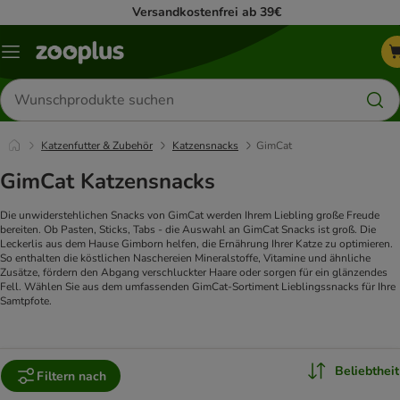
Versandkostenfrei ab 39€
Menü
Produkte
suchen
Katzenfutter & Zubehör
Katzensnacks
GimCat
GimCat Katzensnacks
Die unwiderstehlichen Snacks von GimCat werden Ihrem Liebling große Freude
bereiten. Ob Pasten, Sticks, Tabs - die Auswahl an GimCat Snacks ist groß. Die
Leckerlis aus dem Hause Gimborn helfen, die Ernährung Ihrer Katze zu optimieren.
So enthalten die köstlichen Naschereien Mineralstoffe, Vitamine und ähnliche
Zusätze, fördern den Abgang verschluckter Haare oder sorgen für ein glänzendes
Fell. Wählen Sie aus dem umfassenden GimCat-Sortiment Lieblingssnacks für Ihre
Samtpfote.
Beliebtheit
Filtern nach