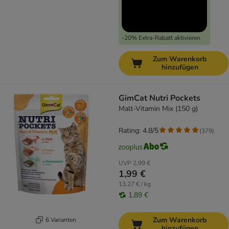
-20% Extra-Rabatt aktivieren
Zum Warenkorb
hinzufügen
GimCat Nutri Pockets
Malt-Vitamin Mix (150 g)
Rating: 4.8/5
(
379
)
UVP
2,99 €
1,99 €
13,27 € / kg
1,89 €
Zum Warenkorb
6 Varianten
hinzufügen