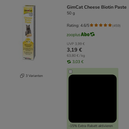
GimCat Cheese Biotin Paste
50 g
Rating: 4.6/5
(
459
)
UVP
3,99 €
3,19 €
63,80 € / kg
3,03 €
3 Varianten
-15% Extra-Rabatt aktivieren