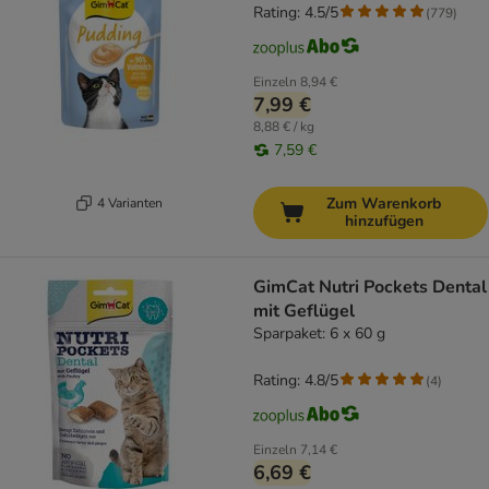
Rating: 4.5/5
(
779
)
Einzeln
8,94 €
7,99 €
8,88 € / kg
7,59 €
Zum Warenkorb
4 Varianten
hinzufügen
GimCat Nutri Pockets Dental
mit Geflügel
Sparpaket: 6 x 60 g
Rating: 4.8/5
(
4
)
Einzeln
7,14 €
6,69 €