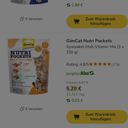
1,89 €
Zum Warenkorb
6 Varianten
hinzufügen
GimCat Nutri Pockets
Sparpaket Malt-Vitamin Mix (3 x
150 g)
Rating: 4.8/5
(
379
)
Einzeln
5,97 €
5,29 €
11,76 € / kg
5,03 €
6 Varianten
Zum Warenkorb
hinzufügen