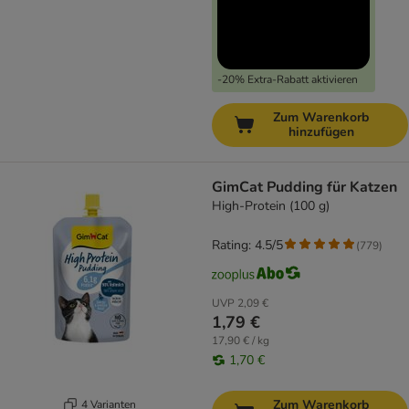
-20% Extra-Rabatt aktivieren
Zum Warenkorb
hinzufügen
GimCat Pudding für Katzen
High-Protein (100 g)
Rating: 4.5/5
(
779
)
UVP
2,09 €
1,79 €
17,90 € / kg
1,70 €
Zum Warenkorb
4 Varianten