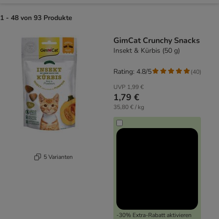
1 - 48 von 93 Produkte
product items have been changed
GimCat Crunchy Snacks
Insekt & Kürbis (50 g)
Rating: 4.8/5
(
40
)
UVP
1,99 €
1,79 €
35,80 € / kg
5 Varianten
-30% Extra-Rabatt aktivieren