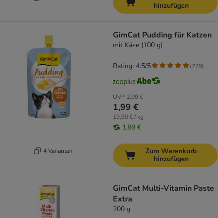
hinzufügen
GimCat Pudding für Katzen
mit Käse (100 g)
Rating: 4.5/5
(
779
)
UVP
2,09 €
1,99 €
19,90 € / kg
1,89 €
Zum Warenkorb
4 Varianten
hinzufügen
GimCat Multi-Vitamin Paste
Extra
200 g