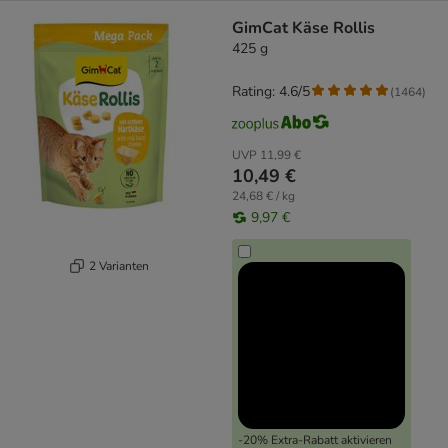
GimCat Käse Rollis
425 g
Rating: 4.6/5
(
1464
)
UVP
11,99 €
10,49 €
24,68 € / kg
9,97 €
2 Varianten
-20% Extra-Rabatt aktivieren