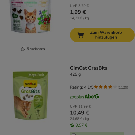
UVP
3,79 €
1,99 €
14,21 € / kg
Zum Warenkorb
hinzufügen
5 Varianten
GimCat GrasBits
425 g
Rating: 4.1/5
(
1129
)
UVP
11,99 €
10,49 €
24,68 € / kg
9,97 €