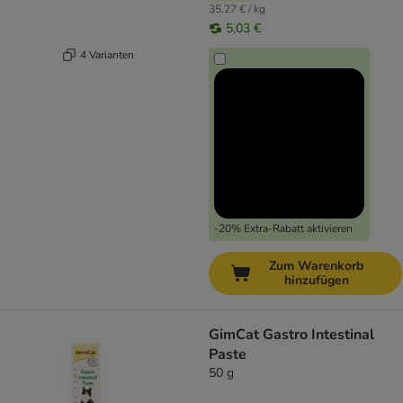
35,27 € / kg
5,03 €
4 Varianten
-20% Extra-Rabatt aktivieren
Zum Warenkorb
hinzufügen
GimCat Gastro Intestinal
Paste
50 g