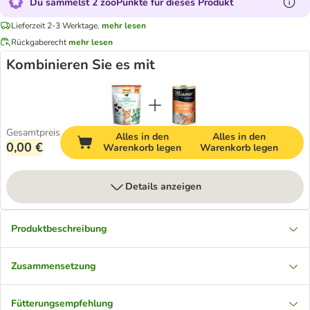
Du sammelst 2 zooPunkte für dieses Produkt
Lieferzeit 2-3 Werktage.
mehr lesen
Rückgaberecht
mehr lesen
Kombinieren Sie es mit
Gesamtpreis
Alles in den
Alles in den
0,00 €
Warenkorb legen
Warenkorb legen
Details anzeigen
Produktbeschreibung
Zusammensetzung
Fütterungsempfehlung