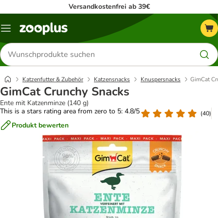
Versandkostenfrei ab 39€
Menü
Produkte
suchen
Katzenfutter & Zubehör
Katzensnacks
Knuspersnacks
GimCat Cr
GimCat Crunchy Snacks
Ente mit Katzenminze (140 g)
This is a stars rating area from zero to 5: 4.8/5
(
40
)
Produkt bewerten