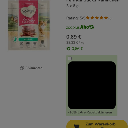
Feringa Sticks Kaninchen
3 x 6 g
Rating: 5/5
(
6
)
0,69 €
38,33 € / kg
0,66 €
3 Varianten
-10% Extra-Rabatt aktivieren
Zum Warenkorb