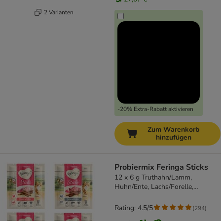
2 Varianten
-20% Extra-Rabatt aktivieren
Zum Warenkorb
hinzufügen
Probiermix Feringa Sticks
12 x 6 g Truthahn/Lamm,
Huhn/Ente, Lachs/Forelle,
Kaninchen
Rating: 4.5/5
(
294
)