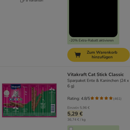
8 Varianten
-20% Extra-Rabatt aktivieren
Zum Warenkorb
hinzufügen
Vitakraft Cat Stick Classic
Sparpaket Ente & Kaninchen (24 x
6 g)
Rating: 4.8/5
(
461
)
Einzeln
5,96 €
5,29 €
36,74 € / kg