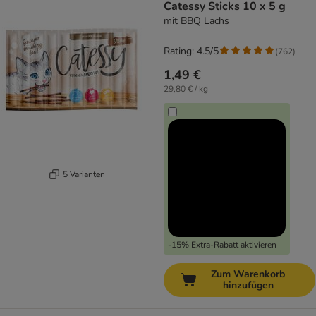
Catessy Sticks 10 x 5 g
mit BBQ Lachs
Rating: 4.5/5
(
762
)
1,49 €
29,80 € / kg
5 Varianten
-15% Extra-Rabatt aktivieren
Zum Warenkorb
hinzufügen