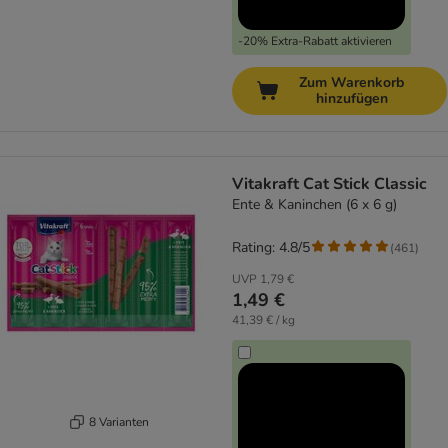
-20% Extra-Rabatt aktivieren
Zum Warenkorb
hinzufügen
Vitakraft Cat Stick Classic
Ente & Kaninchen (6 x 6 g)
Rating: 4.8/5
(
461
)
UVP
1,79 €
1,49 €
41,39 € / kg
8 Varianten