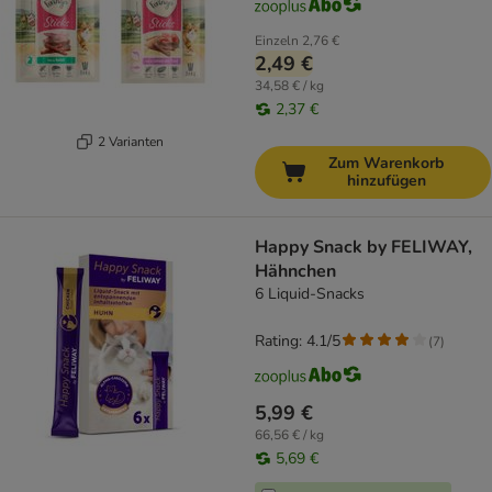
Einzeln
2,76 €
2,49 €
34,58 € / kg
2,37 €
2 Varianten
Zum Warenkorb
hinzufügen
Happy Snack by FELIWAY,
Hähnchen
6 Liquid-Snacks
Rating: 4.1/5
(
7
)
5,99 €
66,56 € / kg
5,69 €