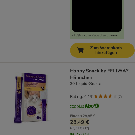
-15% Extra-Rabatt aktivieren
Zum Warenkorb
hinzufügen
Happy Snack by FELIWAY,
Hähnchen
30 Liquid-Snacks
Rating: 4.1/5
(
7
)
Einzeln
29,95 €
28,49 €
63,31 € / kg
27,07 €