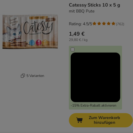
Catessy Sticks 10 x 5 g
mit BBQ Pute
Rating: 4.5/5
(
762
)
1,49 €
29,80 € / kg
5 Varianten
-15% Extra-Rabatt aktivieren
Zum Warenkorb
hinzufügen