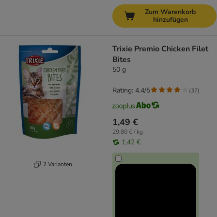
Zum Warenkorb
hinzufügen
Trixie Premio Chicken Filet
Bites
50 g
Rating: 4.4/5
(
37
)
1,49 €
29,80 € / kg
1,42 €
2 Varianten