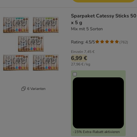
Sparpaket Catessy Sticks 50
x 5 g
Mix mit 5 Sorten
Rating: 4.5/5
(
762
)
Einzeln
7,45 €
6,99 €
27,96 € / kg
6 Varianten
-15% Extra-Rabatt aktivieren