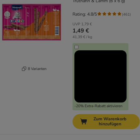
Truthahn & Lamm (6 x 6 g)
Rating: 4.8/5
(
461
)
UVP
1,79 €
1,49 €
41,39 € / kg
8 Varianten
-20% Extra-Rabatt aktivieren
Zum Warenkorb
hinzufügen