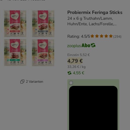
product items have been changed
Probiermix Feringa Sticks
24 x 6 g Truthahn/Lamm,
Huhn/Ente, Lachs/Forelle,
Kaninchen
Rating: 4.5/5
(
294
)
Einzeln
5,52 €
4,79 €
33,26 € / kg
4,55 €
2 Varianten