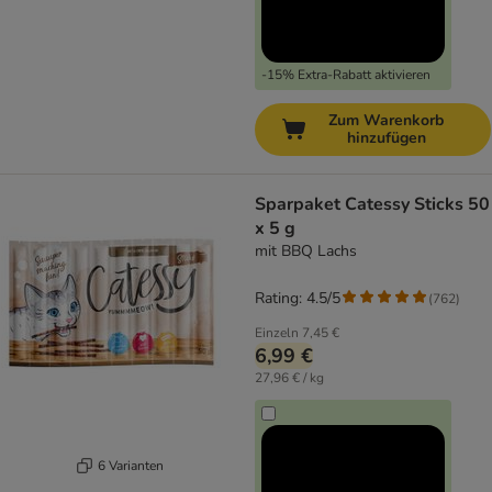
-15% Extra-Rabatt aktivieren
Zum Warenkorb
hinzufügen
Sparpaket Catessy Sticks 50
x 5 g
mit BBQ Lachs
Rating: 4.5/5
(
762
)
Einzeln
7,45 €
6,99 €
27,96 € / kg
6 Varianten