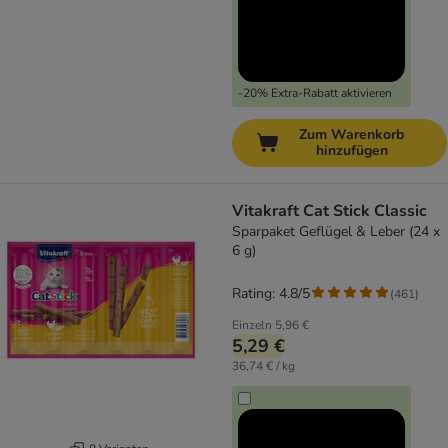
-20% Extra-Rabatt aktivieren
Zum Warenkorb
hinzufügen
Vitakraft Cat Stick Classic
Sparpaket Geflügel & Leber (24 x
6 g)
Rating: 4.8/5
(
461
)
Einzeln
5,96 €
5,29 €
36,74 € / kg