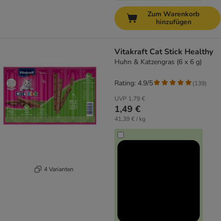
Zum Warenkorb
hinzufügen
Vitakraft Cat Stick Healthy
Huhn & Katzengras (6 x 6 g)
Rating: 4.9/5
(
139
)
UVP
1,79 €
1,49 €
41,39 € / kg
4 Varianten