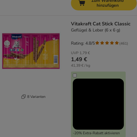
Zum Warenkorb
hinzufügen
Vitakraft Cat Stick Classic
Geflügel & Leber (6 x 6 g)
Rating: 4.8/5
(
461
)
UVP
1,79 €
1,49 €
41,39 € / kg
8 Varianten
-20% Extra-Rabatt aktivieren