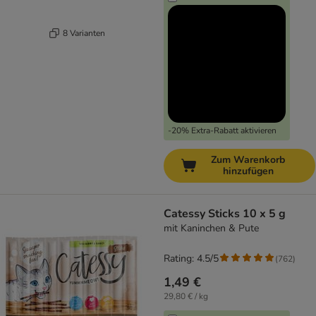
8 Varianten
-20% Extra-Rabatt aktivieren
Zum Warenkorb
hinzufügen
Catessy Sticks 10 x 5 g
mit Kaninchen & Pute
Rating: 4.5/5
(
762
)
1,49 €
29,80 € / kg