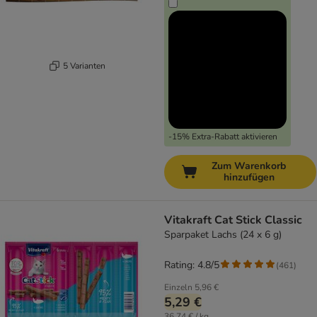
5 Varianten
-15% Extra-Rabatt aktivieren
Zum Warenkorb
hinzufügen
Vitakraft Cat Stick Classic
Sparpaket Lachs (24 x 6 g)
Rating: 4.8/5
(
461
)
Einzeln
5,96 €
5,29 €
36,74 € / kg