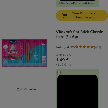
-20% Extra-Rabatt aktivieren
Zum Warenkorb
hinzufügen
Vitakraft Cat Stick Classic
Lachs (6 x 6 g)
Rating: 4.8/5
(
461
)
UVP
1,79 €
1,49 €
41,39 € / kg
8 Varianten