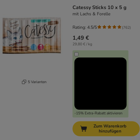
Catessy Sticks 10 x 5 g
mit Lachs & Forelle
Rating: 4.5/5
(
762
)
1,49 €
29,80 € / kg
5 Varianten
-15% Extra-Rabatt aktivieren
Zum Warenkorb
hinzufügen