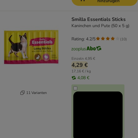
hinzufügen
Smilla Essentials Sticks
Kaninchen und Pute (50 x 5 g)
Rating: 4.2/5
(
10
)
Einzeln
4,95 €
4,29 €
17,16 € / kg
4,08 €
11 Varianten