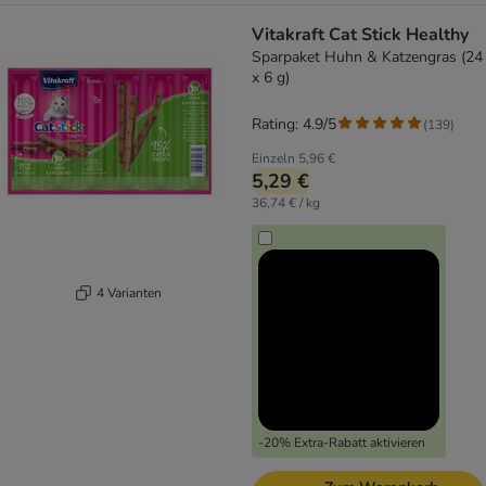
Vitakraft Cat Stick Healthy
Sparpaket Huhn & Katzengras (24
x 6 g)
Rating: 4.9/5
(
139
)
Einzeln
5,96 €
5,29 €
36,74 € / kg
4 Varianten
-20% Extra-Rabatt aktivieren