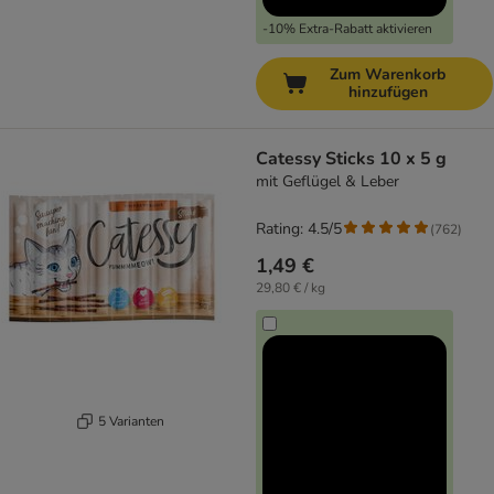
-10% Extra-Rabatt aktivieren
Zum Warenkorb
hinzufügen
Catessy Sticks 10 x 5 g
mit Geflügel & Leber
Rating: 4.5/5
(
762
)
1,49 €
29,80 € / kg
5 Varianten