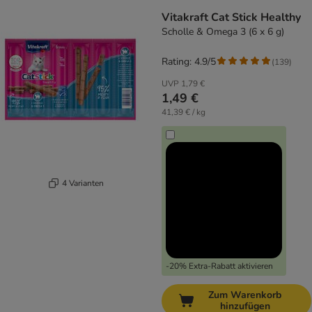
Vitakraft Cat Stick Healthy
Scholle & Omega 3 (6 x 6 g)
Rating: 4.9/5
(
139
)
UVP
1,79 €
1,49 €
41,39 € / kg
4 Varianten
-20% Extra-Rabatt aktivieren
Zum Warenkorb
hinzufügen