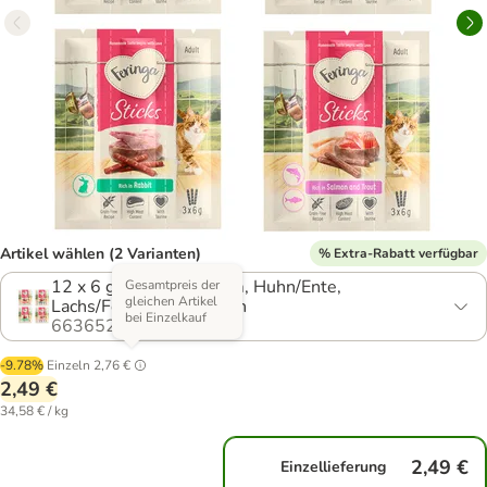
Artikel wählen (2 Varianten)
% Extra-Rabatt verfügbar
12 x 6 g Truthahn/Lamm, Huhn/Ente,
Gesamtpreis der
gleichen Artikel
Lachs/Forelle, Kaninchen
bei Einzelkauf
663652.2
-9.78%
Einzeln
2,76 €
2,49 €
34,58 € / kg
2,49 €
Einzellieferung