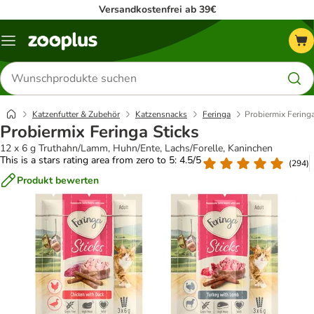
Versandkostenfrei ab 39€
Menü
Produkte
suchen
Katzenfutter & Zubehör
Katzensnacks
Feringa
Probiermix Feringa
Probiermix Feringa Sticks
12 x 6 g Truthahn/Lamm, Huhn/Ente, Lachs/Forelle, Kaninchen
This is a stars rating area from zero to 5: 4.5/5
(
294
)
Produkt bewerten