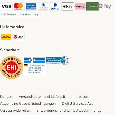
Visa Payment Method
Mastercard Payment Method
American Express Payment Method
Diners Club Payment Method
PayPal Payment Method
Apple Pay Payment Method
Klarna Payment Method
Riverty Payment 
Google P
Rechnung
Bankeinzug
Rechnung Payment Method
Bankeinzug Payment Method
Lieferservice
DHL Shipping Method
DPD Shipping Method
Sicherheit
Security
Security
Security
Kontakt
Versandkosten und Lieferzeit
Impressum
Allgemeine Geschäftsbedingungen
Digital Services Act
Vertrag widerrufen
Entsorgungs- und Umweltbestimmungen