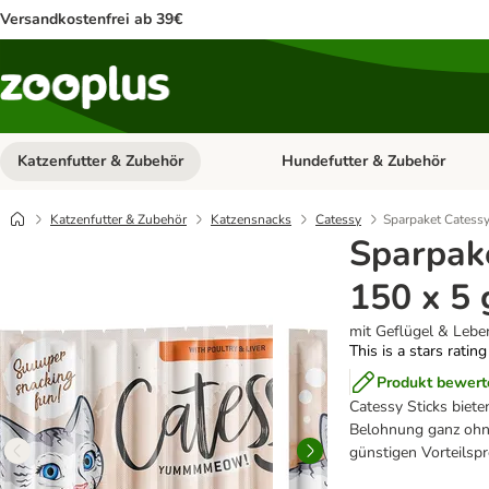
Versandkostenfrei ab 39€
Katzenfutter & Zubehör
Hundefutter & Zubehör
Kategorie-Menü öffnen: Katzenf
Katzenfutter & Zubehör
Katzensnacks
Catessy
Sparpaket Catessy
Sparpake
150 x 5 
mit Geflügel & Lebe
This is a stars ratin
Produkt bewert
Catessy Sticks biet
Belohnung ganz ohne
günstigen Vorteilspr