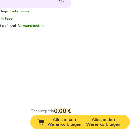
ktage.
mehr lesen
hr lesen
t.
ggf. zzgl.
Versandkosten
0,00 €
Gesamtpreis
Alles in den
Alles in den
Warenkorb legen
Warenkorb legen