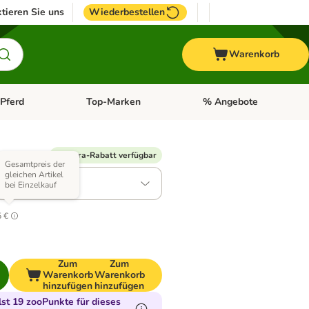
tieren Sie uns
Wiederbestellen
Warenkorb
Pferd
Top-Marken
% Angebote
: Fisch
tegorie-Menü öffnen: Vogel
Kategorie-Menü öffnen: Pferd
Kategorie-Menü öffnen: T
 Varianten)
% Extra-Rabatt verfügbar
Gesamtpreis der
gleichen Artikel
ügel & Leber
bei Einzelkauf
.3
5 €
Zum
Zum
Warenkorb
Warenkorb
hinzufügen
hinzufügen
t 19 zooPunkte für dieses