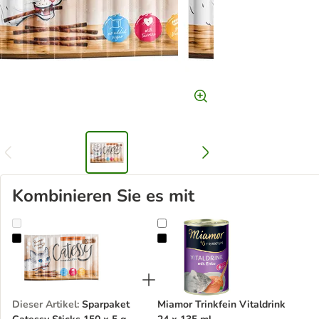
Kombinieren Sie es mit
Sparpaket Catessy Sticks 150 x 5 g
Miamor Trinkfein Vitaldrink 24 x 
Dieser Artikel
:
Sparpaket
Miamor Trinkfein Vitaldrink