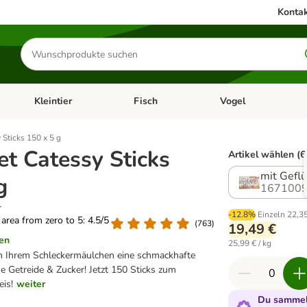
Kontak
Produkte
suchen
Kleintier
Fisch
Vogel
utter & Zubehör
Kategorie-Menü öffnen: Hundefutter & Zubehör
Kategorie-Menü öffnen: Kleintier
Kategorie-Menü öffnen
Ka
 Sticks 150 x 5 g
t Catessy Sticks
Artikel wählen (6
mit Gefl
g
1671009
r
-12.8%
Einzeln
22,3
g area from zero to 5: 4.5/5
(
763
)
19,49 €
en
25,99 € / kg
en Ihrem Schleckermäulchen eine schmackhafte
 Getreide & Zucker! Jetzt 150 Sticks zum
eis!
weiter
Du sammels