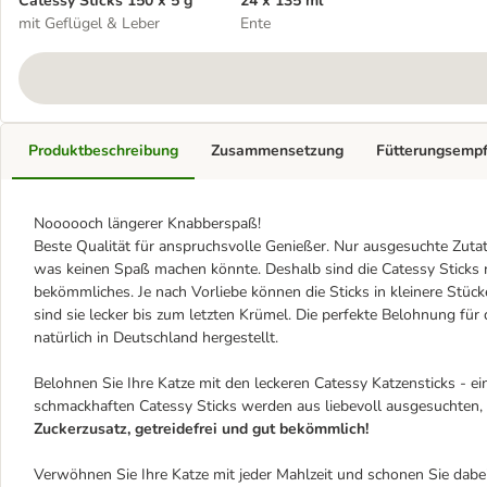
Catessy Sticks 150 x 5 g
24 x 135 ml
mit Geflügel & Leber
Ente
Produktbeschreibung
Zusammensetzung
Fütterungsemp
Noooooch längerer Knabberspaß!
Beste Qualität für anspruchsvolle Genießer. Nur ausgesuchte Zutat
was keinen Spaß machen könnte. Deshalb sind die Catessy Sticks 
bekömmliches. Je nach Vorliebe können die Sticks in kleinere Stüc
sind sie lecker bis zum letzten Krümel. Die perfekte Belohnung für 
natürlich in Deutschland hergestellt.
Belohnen Sie Ihre Katze mit den leckeren Catessy Katzensticks - ei
schmackhaften Catessy Sticks werden aus liebevoll ausgesuchten, f
Zuckerzusatz, getreidefrei und gut bekömmlich!
Verwöhnen Sie Ihre Katze mit jeder Mahlzeit und schonen Sie dabei