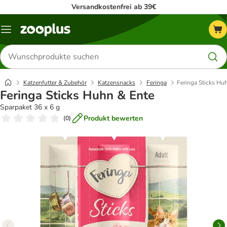
Versandkostenfrei ab 39€
Menü
Produkte
suchen
Katzenfutter & Zubehör
Katzensnacks
Feringa
Feringa Sticks Hu
Feringa Sticks Huhn & Ente
Sparpaket 36 x 6 g
Produkt bewerten
(
0
)