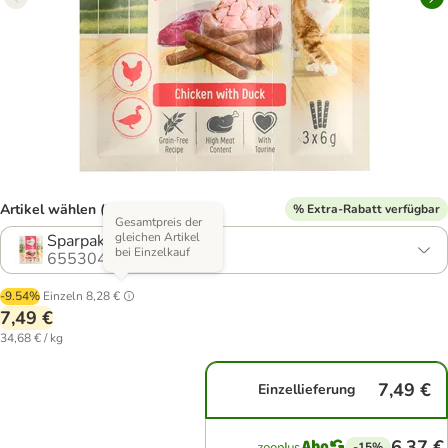
Artikel wählen (3 Varianten)
% Extra-Rabatt verfügbar
Gesamtpreis der
gleichen Artikel
Sparpaket 36 x 6 g
bei Einzelkauf
655304.2
-9.54%
Einzeln
8,28 €
7,49 €
34,68 € / kg
7,49 €
Einzellieferung
6,37 €
-15%