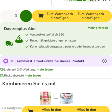
Zum Warenkorb
Zum Warenkorb
hinzufügen
hinzufügen
Mehr erfahren
Das zooplus Abo
Versandkostenfrei ab 39€
Regelmäßige Lieferungen erhalten
Kann jederzeit angepasst, pausiert oder beendet werden
Du sammelst 7 zooPunkte für dieses Produkt
Lieferzeit 2-3 Werktage.
mehr lesen
Rückgaberecht
mehr lesen
Kombinieren Sie es mit
Gesamtpreis
Alles in den
Alles in den