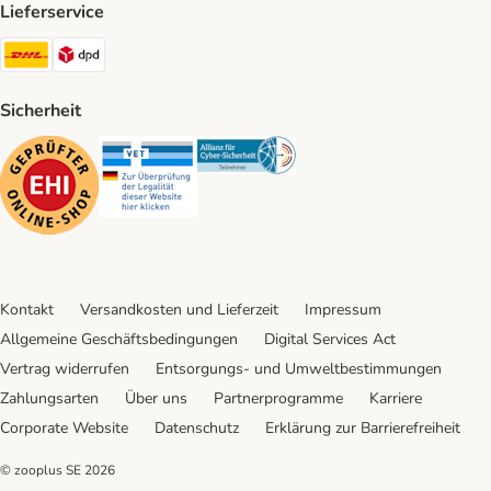
Lieferservice
DHL Shipping Method
DPD Shipping Method
Sicherheit
Security
Security
Security
Kontakt
Versandkosten und Lieferzeit
Impressum
Allgemeine Geschäftsbedingungen
Digital Services Act
Vertrag widerrufen
Entsorgungs- und Umweltbestimmungen
Zahlungsarten
Über uns
Partnerprogramme
Karriere
Corporate Website
Datenschutz
Erklärung zur Barrierefreiheit
© zooplus SE
2026