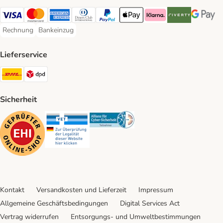
Visa Payment Method
Mastercard Payment Method
American Express Payment Method
Diners Club Payment Method
PayPal Payment Method
Apple Pay Payment Method
Klarna Payment Method
Riverty Payment 
Google P
Rechnung
Bankeinzug
Rechnung Payment Method
Bankeinzug Payment Method
Lieferservice
DHL Shipping Method
DPD Shipping Method
Sicherheit
Security
Security
Security
Kontakt
Versandkosten und Lieferzeit
Impressum
Allgemeine Geschäftsbedingungen
Digital Services Act
Vertrag widerrufen
Entsorgungs- und Umweltbestimmungen