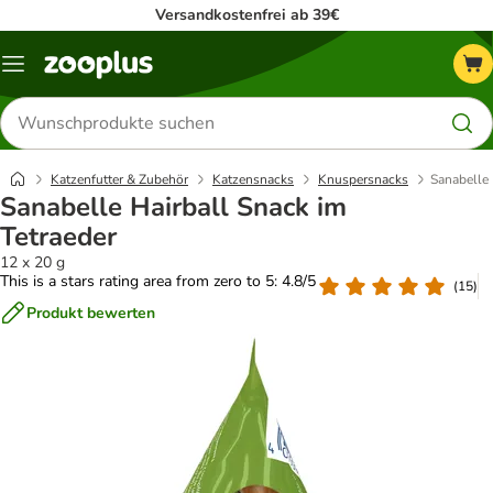
Versandkostenfrei ab 39€
Menü
Produkte
suchen
Katzenfutter & Zubehör
Katzensnacks
Knuspersnacks
Sanabelle 
Sanabelle Hairball Snack im
Tetraeder
12 x 20 g
This is a stars rating area from zero to 5: 4.8/5
(
15
)
Produkt bewerten