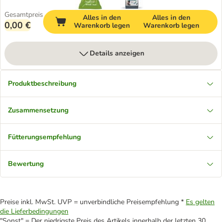
Gesamtpreis
Alles in den
Alles in den
0,00 €
Warenkorb legen
Warenkorb legen
Details anzeigen
Produktbeschreibung
Zusammensetzung
Fütterungsempfehlung
Bewertung
Preise inkl. MwSt. UVP = unverbindliche Preisempfehlung *
Es gelten
die Lieferbedingungen
"Sonst" = Der niedrigste Preis des Artikels innerhalb der letzten 30