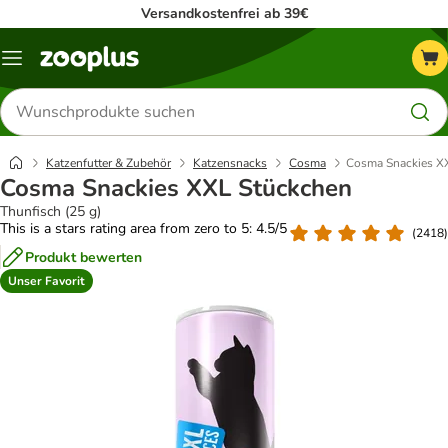
Versandkostenfrei ab 39€
Menü
Produkte
suchen
Katzenfutter & Zubehör
Katzensnacks
Cosma
Cosma Snackies X
Cosma Snackies XXL Stückchen
Thunfisch (25 g)
This is a stars rating area from zero to 5: 4.5/5
(
2418
)
Produkt bewerten
Unser Favorit