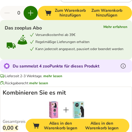
Zum Warenkorb
Zum Warenkorb
hinzufügen
hinzufügen
Mehr erfahren
Das zooplus Abo
Versandkostenfrei ab 39€
Regelmäßige Lieferungen erhalten
Kann jederzeit angepasst, pausiert oder beendet werden
Du sammelst 4 zooPunkte für dieses Produkt
Lieferzeit 2-3 Werktage.
mehr lesen
Rückgaberecht
mehr lesen
Kombinieren Sie es mit
Gesamtpreis
Alles in den
Alles in den
0,00 €
Warenkorb legen
Warenkorb legen