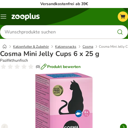
Versandkostenfrei ab 39€
Menü
Produkte
suchen
Katzenfutter & Zubehör
Katzensnacks
Cosma
Cosma Mini Jelly C
Cosma Mini Jelly Cups 6 x 25 g
Pazifikthunfisch
Produkt bewerten
(
0
)