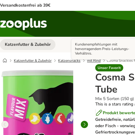
Versandkostenfrei ab 39€
Katzenfutter & Zubehör
Hundefutter & Zubehör
Kundenempfehlungen mit
Kategorie-Menü öffnen: Katzenf
hervorragendem Preis-Leistungs-
Verhältnis.
Katzenfutter & Zubehör
Katzensnacks
mit Rind
Cosma Snackies 
Unser Favorit
Cosma S
Tube
Mix 5 Sorten (150 g)
This is a stars rating
Produkt bewert
Getreidefreie, natür
oder Fisch - vorwieg
Gefriertrocknungsv