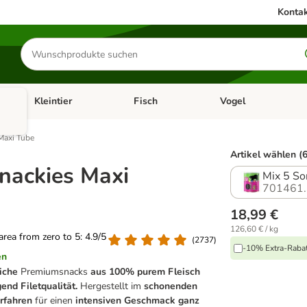
Kontak
Produkte
suchen
Kleintier
Fisch
Vogel
utter & Zubehör
Kategorie-Menü öffnen: Hundefutter & Zubehör
Kategorie-Menü öffnen: Kleintier
Kategorie-Menü öffnen
Ka
Maxi Tube
Artikel wählen (6
nackies Maxi
Mix 5 So
701461.
18,99 €
126,60 € / kg
 area from zero to 5: 4.9/5
(
2737
)
-10% Extra-Rabatt
en
liche
Premiumsnacks
aus 100% purem Fleisch
end Filetqualität.
Hergestellt im
schonenden
erfahren
für einen
intensiven Geschmack ganz