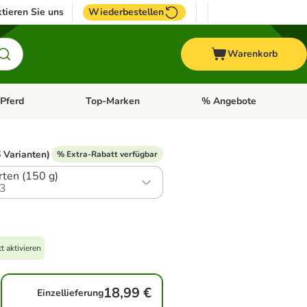
tieren Sie uns
Wiederbestellen
Warenkorb
Pferd
Top-Marken
% Angebote
: Fisch
tegorie-Menü öffnen: Vogel
Kategorie-Menü öffnen: Pferd
Kategorie-Menü öffnen: T
 Varianten)
% Extra-Rabatt verfügbar
rten (150 g)
3
 aktivieren
18,99 €
Einzellieferung