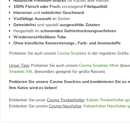
Natürliche Premium-Snacks
für Katzen aller Rassen
100% Fleisch oder Fisch,
vorwiegend
Filetqualität
Intensiver
und
natürlicher Geschmack
Vielfältige Auswahl
an Sorten
Getreidefrei
und speziell
ausgewählte Zutaten
Hergestellt im
schonenden Gefriertrocknungsverfahren
Wiederverschließbare Tube
Ohne künstliche Konservierungs-, Farb- und Aromastoffe
Probieren Sie auch unsere
Cosma Snackies
in der regulären Größe.
Unser Tipp:
Probieren Sie auch unsere
Cosma Snackies Minis
(beso
Snackies XXL
(besonders geeignet für große Rassen).
Probieren Sie unsere Cosma Snackies und kombinieren Sie es m
Ihre Katze wird es lieben!
Entdecken Sie unser
Cosma Trockenfutter
:
Katzen Trockenfutter gü
Entdecken Sie unsere
Cosma Nassfutter
:
Katzenfutter Nassfutter g