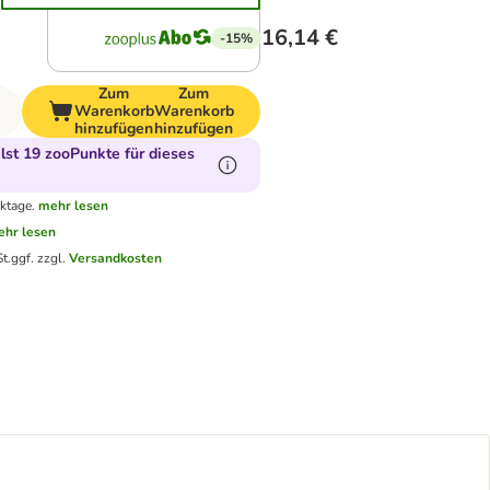
16,14 €
-15%
Zum
Zum
Warenkorb
Warenkorb
hinzufügen
hinzufügen
st 19 zooPunkte für dieses
ktage.
mehr lesen
hr lesen
t.
ggf. zzgl.
Versandkosten