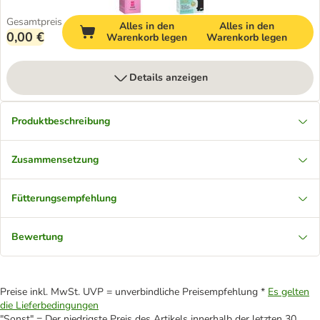
Gesamtpreis
Alles in den
Alles in den
0,00 €
Warenkorb legen
Warenkorb legen
Details anzeigen
Produktbeschreibung
Zusammensetzung
Fütterungsempfehlung
Bewertung
Preise inkl. MwSt. UVP = unverbindliche Preisempfehlung *
Es gelten
die Lieferbedingungen
"Sonst" = Der niedrigste Preis des Artikels innerhalb der letzten 30