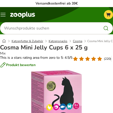
Versandkostenfrei ab 39€
Menü
Produkte
suchen
Katzenfutter & Zubehör
Katzensnacks
Cosma
Cosma Mini Jelly C
Cosma Mini Jelly Cups 6 x 25 g
Mix
This is a stars rating area from zero to 5: 4.5/5
(
220
)
Produkt bewerten