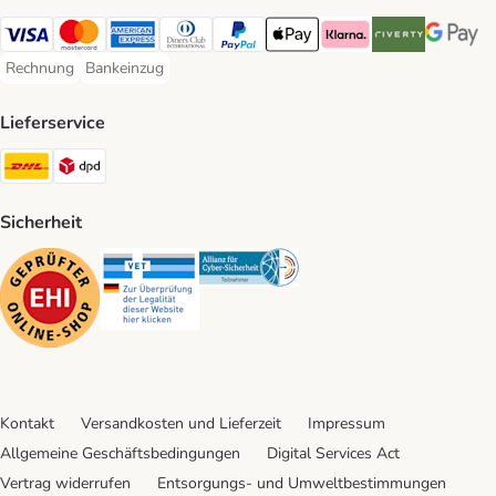
Visa Payment Method
Mastercard Payment Method
American Express Payment Method
Diners Club Payment Method
PayPal Payment Method
Apple Pay Payment Method
Klarna Payment Method
Riverty Payment 
Google P
Rechnung
Bankeinzug
Rechnung Payment Method
Bankeinzug Payment Method
Lieferservice
DHL Shipping Method
DPD Shipping Method
Sicherheit
Security
Security
Security
Kontakt
Versandkosten und Lieferzeit
Impressum
Allgemeine Geschäftsbedingungen
Digital Services Act
Vertrag widerrufen
Entsorgungs- und Umweltbestimmungen