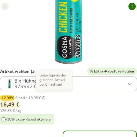
Artikel wählen (3 Varianten)
% Extra-Rabatt verfügbar
Gesamtpreis der
gleichen Artikel
5 x Hühnchen (130 g)
bei Einzelkauf
979992.0
-12.98%
Einzeln
18,95 €
16,49 €
126,85 € / kg
-10% Extra-Rabatt aktivieren