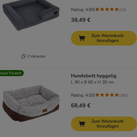
Rating: 4.9/5
(
13
)
38,49 €
Zum Warenkorb
hinzufügen
3 Varianten
nser Favorit
Hundebett hyggelig
L 90 x B 60 x H 30 cm
Rating: 4.5/5
(
397
)
68,49 €
Zum Warenkorb
hinzufügen