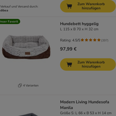
Zum Warenkorb
Verkauf und Versand durch:
hinzufügen
dibea
nser Favorit
Hundebett hyggelig
L 115 x B 70 x H 32 cm
Rating: 4.5/5
(
397
)
97,99 €
Zum Warenkorb
hinzufügen
4 Varianten
Modern Living Hundesofa
Manila
Größe S: L 66 x B 53 x H 14 cm