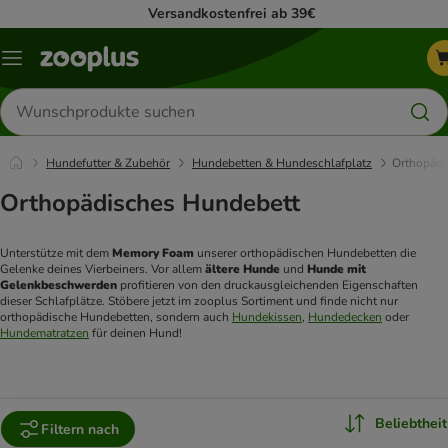
Versandkostenfrei ab 39€
Menü
Produkte
suchen
Hundefutter & Zubehör
Hundebetten & Hundeschlafplatz
Orthopädi
Orthopädisches Hundebett
Unterstütze mit dem 
Memory Foam
 unserer orthopädischen Hundebetten die 
Gelenke deines Vierbeiners. Vor allem 
ältere Hunde
 und 
Hunde mit 
Gelenkbeschwerden
 profitieren von den druckausgleichenden Eigenschaften 
dieser Schlafplätze. Stöbere jetzt im zooplus Sortiment und finde nicht nur 
orthopädische Hundebetten, sondern auch 
Hundekissen
, 
Hundedecken
 oder 
Hundematratzen
 für deinen Hund!
Beliebtheit
Filtern nach