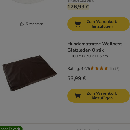
Einzeln
132,98 €
126,99 €
Zum Warenkorb
5 Varianten
hinzufügen
Hundematratze Wellness
Glattleder-Optik
L 100 x B 70 x H 6 cm
Rating: 4.4/5
(
45
)
53,99 €
Zum Warenkorb
hinzufügen
nser Favorit