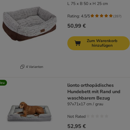
L 75 x B 50 x H 25 cm
Rating: 4.5/5
(
397
)
50,99 €
Zum Warenkorb
hinzufügen
4 Varianten
Neu
lionto orthopädisches
Hundebett mit Rand und
waschbarem Bezug
97x71x17 cm / grau
Not Rated
52,95 €