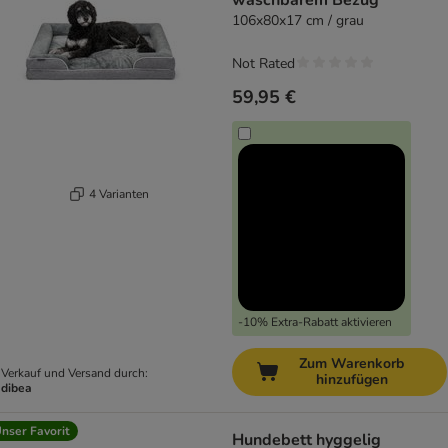
waschbarem Bezug
106x80x17 cm / grau
Not Rated
59,95 €
4 Varianten
-10% Extra-Rabatt aktivieren
Zum Warenkorb
Verkauf und Versand durch:
hinzufügen
dibea
nser Favorit
Hundebett hyggelig