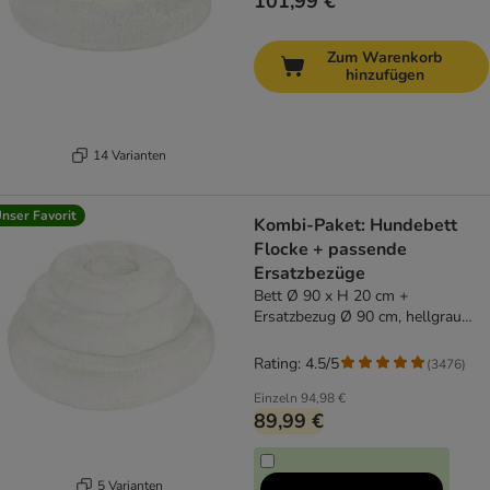
101,99 €
Zum Warenkorb
hinzufügen
14 Varianten
nser Favorit
Kombi-Paket: Hundebett
Flocke + passende
Ersatzbezüge
Bett Ø 90 x H 20 cm +
Ersatzbezug Ø 90 cm, hellgrau
(mit Kuscheldecke)
Rating: 4.5/5
(
3476
)
Einzeln
94,98 €
89,99 €
5 Varianten