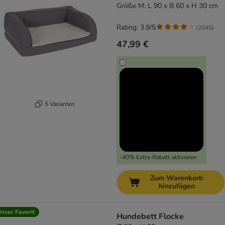
Größe M: L 90 x B 60 x H 30 cm
Rating: 3.9/5
(
2645
)
47,99 €
5 Varianten
-40% Extra-Rabatt aktivieren
Zum Warenkorb
hinzufügen
nser Favorit
Hundebett Flocke