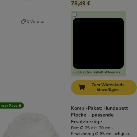
78,49 €
5 Varianten
-30% Extra-Rabatt aktivieren
Zum Warenkorb
hinzufügen
nser Favorit
Kombi-Paket: Hundebett
Flocke + passende
Ersatzbezüge
Bett Ø 65 x H 20 cm +
Ersatzbezug Ø 65 cm, hellgrau