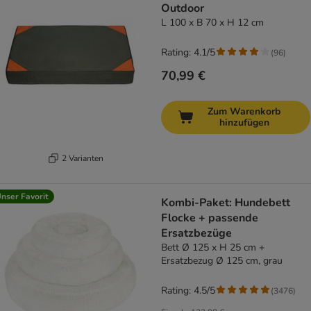
Outdoor
L 100 x B 70 x H 12 cm
Rating: 4.1/5
(
96
)
70,99 €
Zum Warenkorb
hinzufügen
2 Varianten
nser Favorit
Kombi-Paket: Hundebett
Flocke + passende
Ersatzbezüge
Bett Ø 125 x H 25 cm +
Ersatzbezug Ø 125 cm, grau
Rating: 4.5/5
(
3476
)