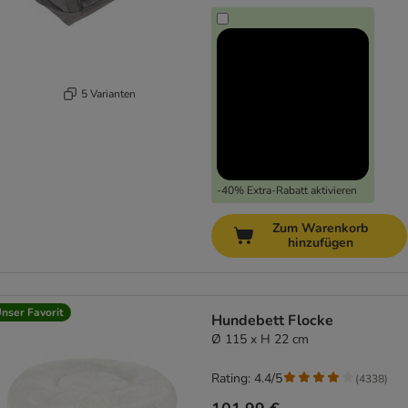
5 Varianten
-40% Extra-Rabatt aktivieren
Zum Warenkorb
hinzufügen
nser Favorit
Hundebett Flocke
Ø 115 x H 22 cm
Rating: 4.4/5
(
4338
)