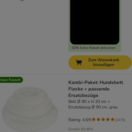
-30% Extra-Rabatt aktivieren
Zum Warenkorb
hinzufügen
nser Favorit
Kombi-Paket: Hundebett
Flocke + passende
Ersatzbezüge
Bett Ø 90 x H 20 cm +
Ersatzbezug Ø 90 cm, grau
Rating: 4.5/5
(
3476
)
Einzeln
83,48 €