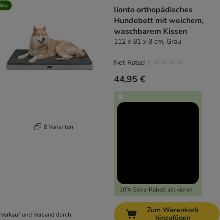
Neu
lionto orthopädisches
Hundebett mit weichem,
waschbarem Kissen
112 x 81 x 8 cm, Grau
Not Rated
44,95 €
8 Varianten
-10% Extra-Rabatt aktivieren
Zum Warenkorb
Verkauf und Versand durch:
hinzufügen