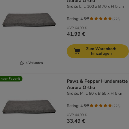
Aurora Ortho
Größe L: L 100 x B 70 x H 5 cm
Rating: 4.6/5
(
226
)
UVP
64,99 €
41,99 €
Zum Warenkorb
hinzufügen
4 Varianten
nser Favorit
Pawz & Pepper Hundematte
Aurora Ortho
Größe: M: L 80 x B 55 x H 5 cm
Rating: 4.6/5
(
226
)
UVP
44,99 €
33,49 €