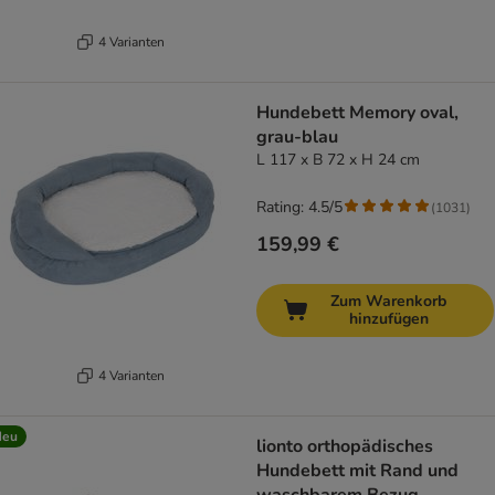
4 Varianten
Hundebett Memory oval,
grau-blau
L 117 x B 72 x H 24 cm
Rating: 4.5/5
(
1031
)
159,99 €
Zum Warenkorb
hinzufügen
4 Varianten
Neu
lionto orthopädisches
Hundebett mit Rand und