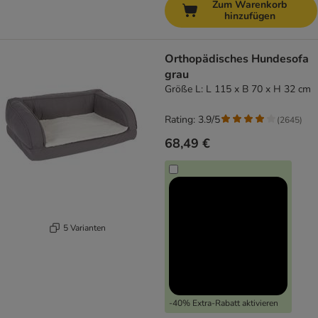
Zum Warenkorb
hinzufügen
Orthopädisches Hundesofa
grau
Größe L: L 115 x B 70 x H 32 cm
Rating: 3.9/5
(
2645
)
68,49 €
5 Varianten
-40% Extra-Rabatt aktivieren