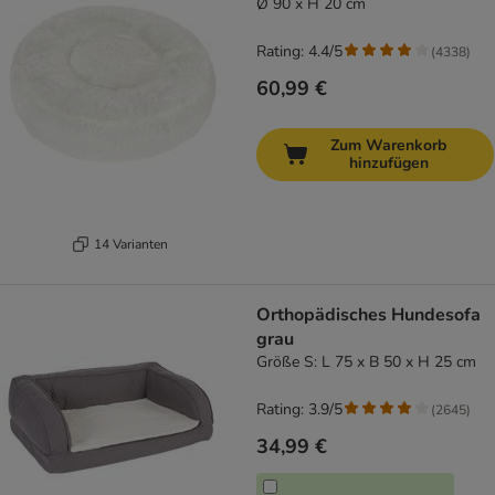
Ø 90 x H 20 cm
Rating: 4.4/5
(
4338
)
60,99 €
Zum Warenkorb
hinzufügen
14 Varianten
Orthopädisches Hundesofa
grau
Größe S: L 75 x B 50 x H 25 cm
Rating: 3.9/5
(
2645
)
34,99 €