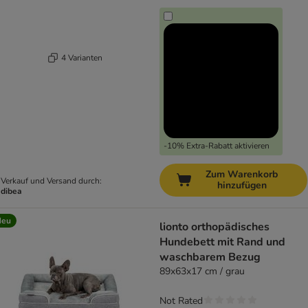
4 Varianten
-10% Extra-Rabatt aktivieren
Zum Warenkorb
Verkauf und Versand durch:
hinzufügen
dibea
Neu
lionto orthopädisches
Hundebett mit Rand und
waschbarem Bezug
89x63x17 cm / grau
Not Rated