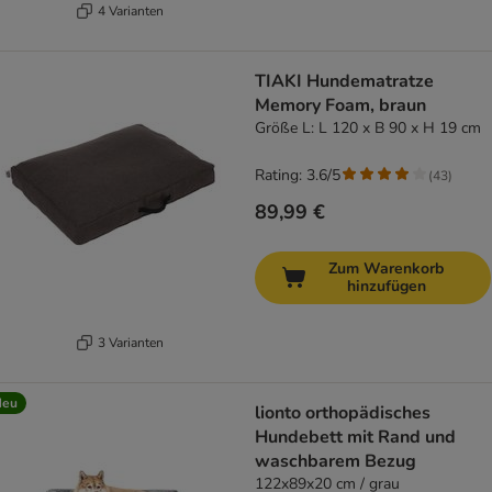
4 Varianten
TIAKI Hundematratze
Memory Foam, braun
Größe L: L 120 x B 90 x H 19 cm
Rating: 3.6/5
(
43
)
89,99 €
Zum Warenkorb
hinzufügen
3 Varianten
Neu
lionto orthopädisches
Hundebett mit Rand und
waschbarem Bezug
122x89x20 cm / grau