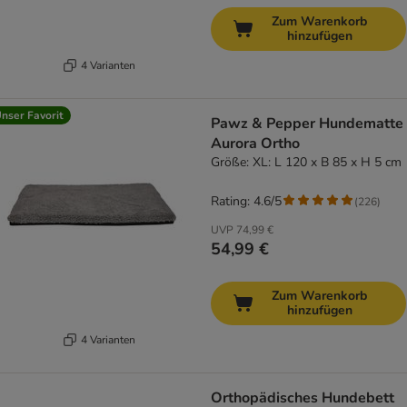
Zum Warenkorb
hinzufügen
4 Varianten
nser Favorit
Pawz & Pepper Hundematte
Aurora Ortho
Größe: XL: L 120 x B 85 x H 5 cm
Rating: 4.6/5
(
226
)
UVP
74,99 €
54,99 €
Zum Warenkorb
hinzufügen
4 Varianten
Orthopädisches Hundebett