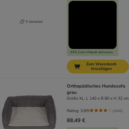
5 Varianten
-30% Extra-Rabatt aktivieren
Zum Warenkorb
hinzufügen
Orthopädisches Hundesofa
grau
Größe XL: L 140 x B 80 x H 32 cm
Rating: 3.9/5
(
2645
)
88,49 €