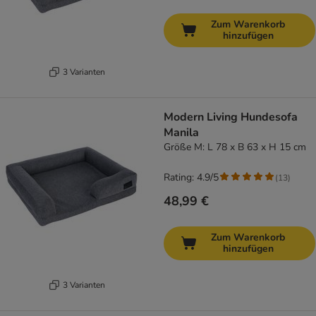
Zum Warenkorb
hinzufügen
3 Varianten
Modern Living Hundesofa
Manila
Größe M: L 78 x B 63 x H 15 cm
Rating: 4.9/5
(
13
)
48,99 €
Zum Warenkorb
hinzufügen
3 Varianten