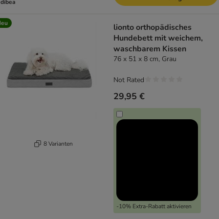
dibea
Neu
lionto orthopädisches
Hundebett mit weichem,
waschbarem Kissen
76 x 51 x 8 cm, Grau
Not Rated
29,95 €
8 Varianten
-10% Extra-Rabatt aktivieren