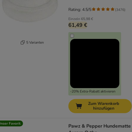
(mit Kuscheldecke)
Rating: 4.5/5
(
3476
)
Einzeln
65,98 €
61,49 €
5 Varianten
-20% Extra-Rabatt aktivieren
Zum Warenkorb
hinzufügen
nser Favorit
Pawz & Pepper Hundematte