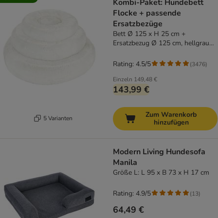
Kombi-Paket: Hundebett
Flocke + passende
Ersatzbezüge
Bett Ø 125 x H 25 cm +
Ersatzbezug Ø 125 cm, hellgrau
(mit Kuscheldecke)
Rating: 4.5/5
(
3476
)
Einzeln
149,48 €
143,99 €
Zum Warenkorb
5 Varianten
hinzufügen
Modern Living Hundesofa
Manila
Größe L: L 95 x B 73 x H 17 cm
Rating: 4.9/5
(
13
)
64,49 €