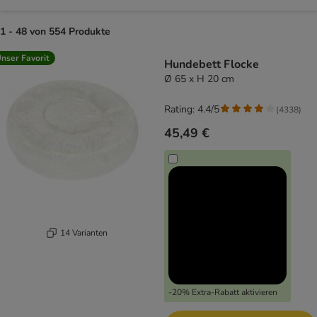
1 - 48 von 554 Produkte
product items have been changed
nser Favorit
Hundebett Flocke
Ø 65 x H 20 cm
Rating: 4.4/5
(
4338
)
45,49 €
14 Varianten
-20% Extra-Rabatt aktivieren