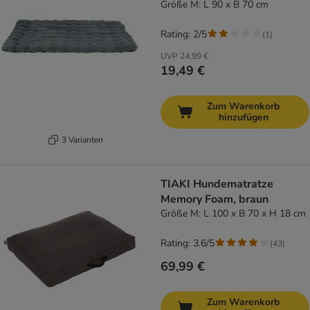
Größe M: L 90 x B 70 cm
Rating: 2/5
(
1
)
UVP
24,99 €
19,49 €
Zum Warenkorb
hinzufügen
3 Varianten
TIAKI Hundematratze
Memory Foam, braun
Größe M: L 100 x B 70 x H 18 cm
Rating: 3.6/5
(
43
)
69,99 €
Zum Warenkorb