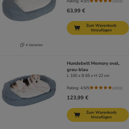
Rating: 4.5/5
(
1031
)
63,99 €
Zum Warenkorb
hinzufügen
4 Varianten
Hundebett Memory oval,
grau-blau
L 100 x B 65 x H 22 cm
Rating: 4.5/5
(
1031
)
123,99 €
Zum Warenkorb
hinzufügen