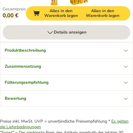
Gesamtpreis
Alles in den
Alles in den
0,00 €
Warenkorb legen
Warenkorb legen
Details anzeigen
Produktbeschreibung
Zusammensetzung
Fütterungsempfehlung
Bewertung
Preise inkl. MwSt. UVP = unverbindliche Preisempfehlung *
Es gelten
die Lieferbedingungen
"Sonst" = Der niedrigste Preis des Artikels innerhalb der letzten 30