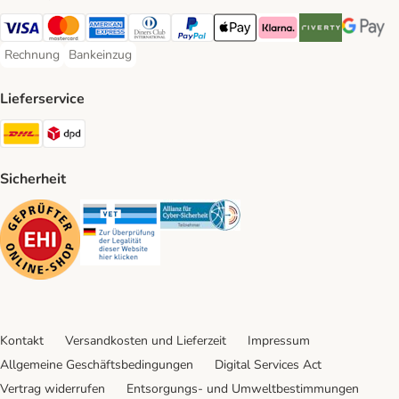
Visa Payment Method
Mastercard Payment Method
American Express Payment Method
Diners Club Payment Method
PayPal Payment Method
Apple Pay Payment Method
Klarna Payment Method
Riverty Payment 
Google P
Rechnung
Bankeinzug
Rechnung Payment Method
Bankeinzug Payment Method
Lieferservice
DHL Shipping Method
DPD Shipping Method
Sicherheit
Security
Security
Security
Kontakt
Versandkosten und Lieferzeit
Impressum
Allgemeine Geschäftsbedingungen
Digital Services Act
Vertrag widerrufen
Entsorgungs- und Umweltbestimmungen