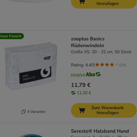
hinzufügen
nser Favorit
zooplus Basics
Rüdenwindeln
Größe XS: 20 - 32 cm, 50 Stück
Rating: 4.4/5
(
27
)
11,79 €
11,20 €
Zum Warenkorb
4 Varianten
hinzufügen
Seresto® Halsband Hund