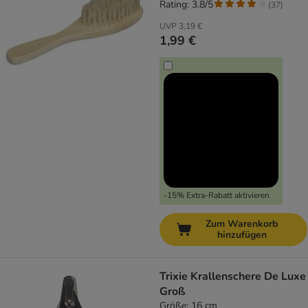
Rating: 3.8/5
(
37
)
UVP
3,19 €
1,99 €
-15% Extra-Rabatt aktivieren
Zum Warenkorb
hinzufügen
Trixie Krallenschere De Luxe
Groß
Größe: 16 cm