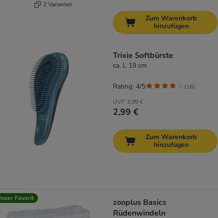
2 Varianten
Zum Warenkorb
hinzufügen
Trixie Softbürste
ca. L 19 cm
Rating: 4/5
(
16
)
UVP
3,99 €
2,99 €
Zum Warenkorb
hinzufügen
nser Favorit
zooplus Basics
Rüdenwindeln