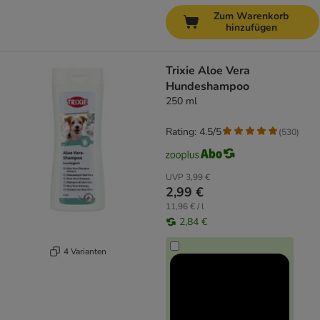
Zum Warenkorb
hinzufügen
Trixie Aloe Vera
Hundeshampoo
250 ml
Rating: 4.5/5
(
530
)
UVP
3,99 €
2,99 €
11,96 € / l
2,84 €
4 Varianten