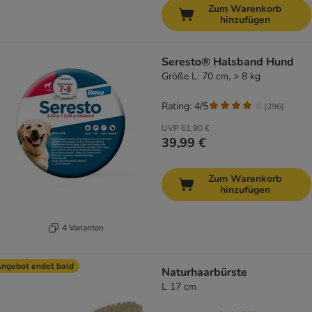
Zum Warenkorb
hinzufügen
Seresto® Halsband Hund
Größe L: 70 cm, > 8 kg
Rating: 4/5
(
296
)
UVP
61,90 €
39,99 €
Zum Warenkorb
hinzufügen
4 Varianten
ngebot endet bald
Naturhaarbürste
L 17 cm