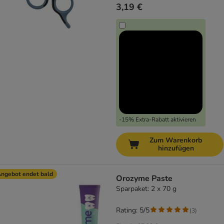
3,19 €
-15% Extra-Rabatt aktivieren
Zum Warenkorb
hinzufügen
ngebot endet bald
Orozyme Paste
Sparpaket: 2 x 70 g
Rating: 5/5
(
3
)