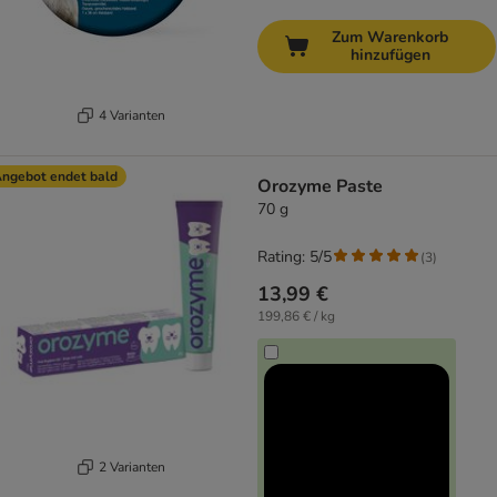
Zum Warenkorb
hinzufügen
4 Varianten
ngebot endet bald
Orozyme Paste
70 g
Rating: 5/5
(
3
)
13,99 €
199,86 € / kg
2 Varianten