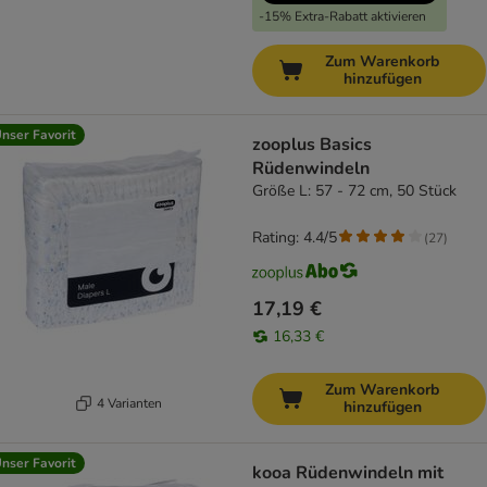
-15% Extra-Rabatt aktivieren
Zum Warenkorb
hinzufügen
nser Favorit
zooplus Basics
Rüdenwindeln
Größe L: 57 - 72 cm, 50 Stück
Rating: 4.4/5
(
27
)
17,19 €
16,33 €
Zum Warenkorb
4 Varianten
hinzufügen
nser Favorit
kooa Rüdenwindeln mit