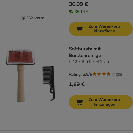
36,99 €
35,14 €
2 Varianten
Zum Warenkorb
hinzufügen
Softbürste mit
Bürstenreiniger
L 12 x B 5,5 x H 2 cm
Rating: 3.8/5
(
28
)
1,69 €
Zum Warenkorb
hinzufügen