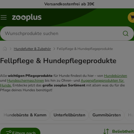
Versandkostenfrei ab 39€
Menü
Produkte
suchen
Hundefutter & Zubehör
Fellpflege & Hundepflegeprodukte
Fellpflege & Hundepflegeprodukte
Alle 
wichtigen Pflegeprodukte
 für Hunde findest du hier – von 
Hundebürsten
und 
Hundeschermaschinen
 bis hin zu Ohren- und 
Augenpflegeprodukten für 
Hunde.
 Entdecke jetzt das 
große zooplus Sortiment
 mit allem was du für die 
Pflege deines Hundes benötigst!
Hundebürste & Kamm
Unterfellbürsten
Gummibürsten
Hu
Beliebtheit
Filtern nach