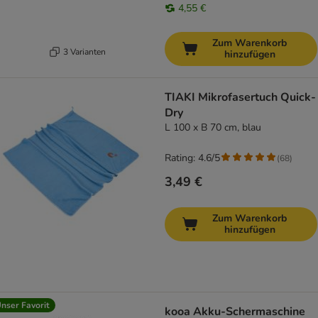
4,55 €
Zum Warenkorb
3 Varianten
hinzufügen
TIAKI Mikrofasertuch Quick-
Dry
L 100 x B 70 cm, blau
Rating: 4.6/5
(
68
)
3,49 €
Zum Warenkorb
hinzufügen
nser Favorit
kooa Akku-Schermaschine