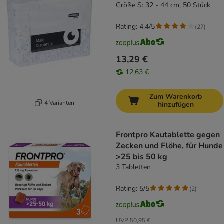
Größe S: 32 - 44 cm, 50 Stück
Rating: 4.4/5
(
27
)
13,29 €
12,63 €
Zum Warenkorb
4 Varianten
hinzufügen
Frontpro Kautablette gegen
Zecken und Flöhe, für Hunde
>25 bis 50 kg
3 Tabletten
Rating: 5/5
(
2
)
UVP
50,95 €