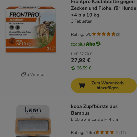
Frontpro Kautablette gegen
Zecken und Flöhe, für Hunde
>4 bis 10 kg
3 Tabletten
Rating: 5/5
(
2
)
UVP
37,70 €
27,99 €
26,59 €
2 Varianten
Zum Warenkorb
hinzufügen
kooa Zupfbürste aus
Bambus
L 15,5 x B 12,2 x H 4 cm
Rating: 4.3/5
(
11
)