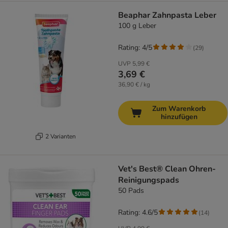
Beaphar Zahnpasta Leber
100 g Leber
Rating: 4/5
(
29
)
UVP
5,99 €
3,69 €
36,90 € / kg
Zum Warenkorb
hinzufügen
2 Varianten
Vet's Best® Clean Ohren-
Reinigungspads
50 Pads
Rating: 4.6/5
(
14
)