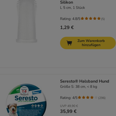
Silikon
L 5 cm, 1 Stück
Rating: 4.8/5
(
5
)
1,29 €
Zum Warenkorb
hinzufügen
Seresto® Halsband Hund
Größe S: 38 cm, < 8 kg
Rating: 4/5
(
296
)
UVP
49,90 €
35,99 €