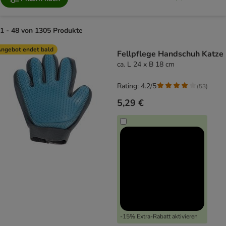
1 - 48 von 1305 Produkte
product items have been changed
ngebot endet bald
Fellpflege Handschuh Katze
ca. L 24 x B 18 cm
Rating: 4.2/5
(
53
)
5,29 €
-15% Extra-Rabatt aktivieren