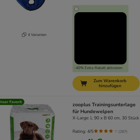
4 Varianten
-40% Extra-Rabatt aktivieren
Zum Warenkorb
hinzufügen
nser Favorit
zooplus Trainingsunterlage
für Hundewelpen
X-Large: L 90 x B 60 cm, 30 Stück
Rating: 4/5
(
287
)