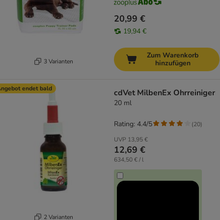
20,99 €
19,94 €
Zum Warenkorb
3 Varianten
hinzufügen
ngebot endet bald
cdVet MilbenEx Ohrreiniger
20 ml
Rating: 4.4/5
(
20
)
UVP
13,95 €
12,69 €
634,50 € / l
2 Varianten