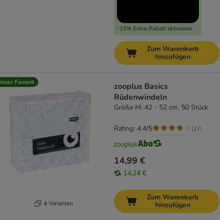
-15% Extra-Rabatt aktivieren
Zum Warenkorb
hinzufügen
nser Favorit
zooplus Basics
Rüdenwindeln
Größe M: 42 - 52 cm, 50 Stück
Rating: 4.4/5
(
27
)
14,99 €
14,24 €
Zum Warenkorb
4 Varianten
hinzufügen