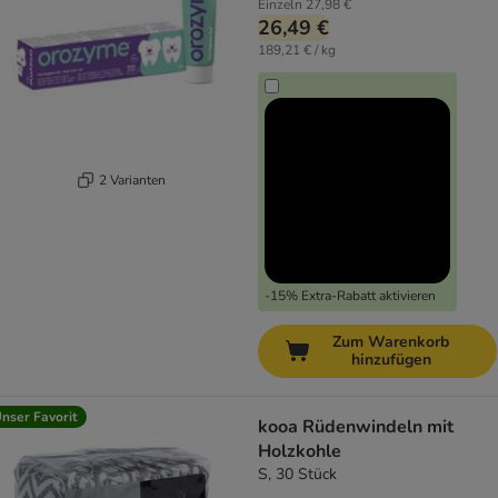
Einzeln
27,98 €
26,49 €
189,21 € / kg
2 Varianten
-15% Extra-Rabatt aktivieren
Zum Warenkorb
hinzufügen
nser Favorit
kooa Rüdenwindeln mit
Holzkohle
S, 30 Stück