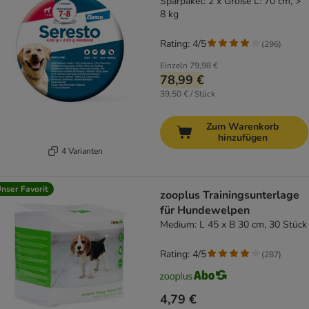
Sparpaket: 2 x Größe L: 70 cm, >
8 kg
Rating: 4/5
(
296
)
Einzeln
79,98 €
78,99 €
39,50 € / Stück
Zum Warenkorb
hinzufügen
4 Varianten
nser Favorit
zooplus Trainingsunterlage
für Hundewelpen
Medium: L 45 x B 30 cm, 30 Stück
Rating: 4/5
(
287
)
4,79 €