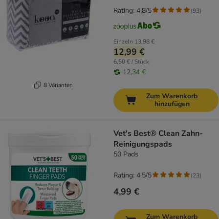
Rating: 4.8/5
(
93
)
Einzeln
13,98 €
12,99 €
6,50 € / Stück
12,34 €
8 Varianten
Zum Warenkorb
hinzufügen
Vet's Best® Clean Zahn-
Reinigungspads
50 Pads
Rating: 4.5/5
(
23
)
4,99 €
Zum Warenkorb