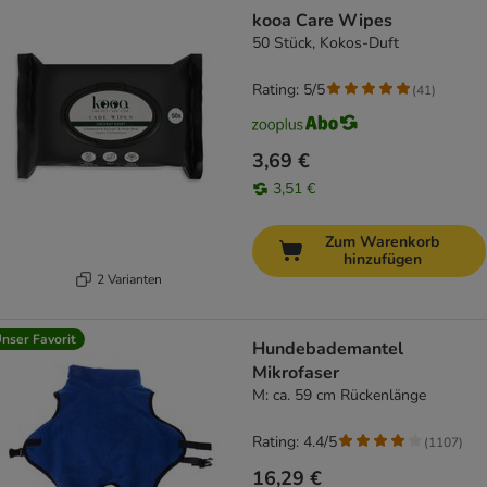
kooa Care Wipes
50 Stück, Kokos-Duft
Rating: 5/5
(
41
)
3,69 €
3,51 €
Zum Warenkorb
hinzufügen
2 Varianten
nser Favorit
Hundebademantel
Mikrofaser
M: ca. 59 cm Rückenlänge
Rating: 4.4/5
(
1107
)
16,29 €