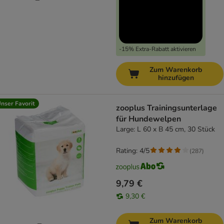
-15% Extra-Rabatt aktivieren
Zum Warenkorb
hinzufügen
nser Favorit
zooplus Trainingsunterlage
für Hundewelpen
Large: L 60 x B 45 cm, 30 Stück
Rating: 4/5
(
287
)
9,79 €
9,30 €
Zum Warenkorb