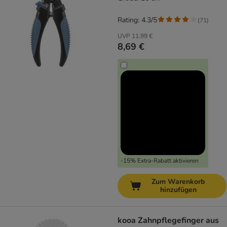
Rating: 4.3/5
(
71
)
UVP
11,99 €
8,69 €
-15% Extra-Rabatt aktivieren
Zum Warenkorb
hinzufügen
kooa Zahnpflegefinger aus