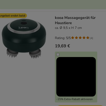
ngebot endet bald
kooa Massagegerät für
Haustiere
ca. Ø 9,5 x H 7 cm
Rating: 5/5
(
4
)
19,69 €
-15% Extra-Rabatt aktivieren