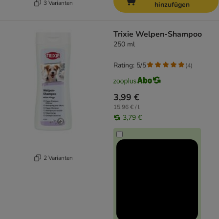
3 Varianten
hinzufügen
Trixie Welpen-Shampoo
250 ml
Rating: 5/5
(
4
)
3,99 €
15,96 € / l
3,79 €
2 Varianten