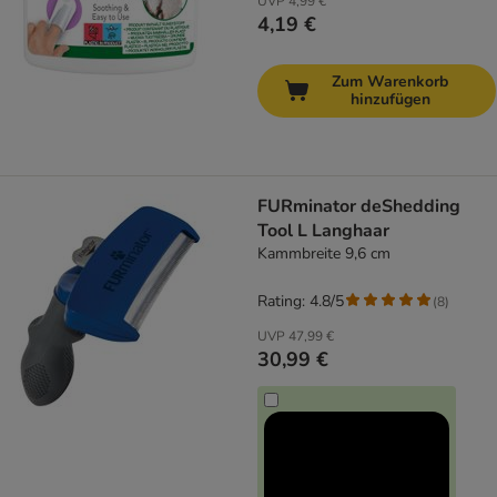
UVP
4,99 €
4,19 €
Zum Warenkorb
hinzufügen
FURminator deShedding
Tool L Langhaar
Kammbreite 9,6 cm
Rating: 4.8/5
(
8
)
UVP
47,99 €
30,99 €