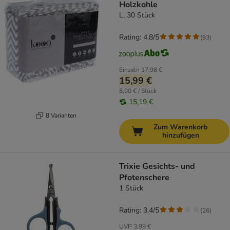
Holzkohle
L, 30 Stück
Rating: 4.8/5
(
93
)
Einzeln
17,98 €
15,99 €
8,00 € / Stück
15,19 €
8 Varianten
Zum Warenkorb
hinzufügen
Trixie Gesichts- und
Pfotenschere
1 Stück
Rating: 3.4/5
(
26
)
UVP
3,99 €