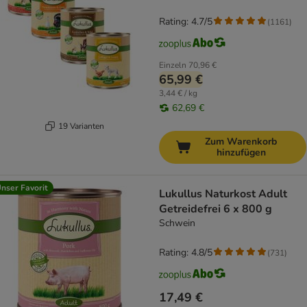
Rating: 4.7/5
(
1161
)
Einzeln
70,96 €
65,99 €
3,44 € / kg
62,69 €
19 Varianten
Zum Warenkorb
hinzufügen
nser Favorit
Lukullus Naturkost Adult
Getreidefrei 6 x 800 g
Schwein
Rating: 4.8/5
(
731
)
17,49 €