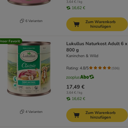
3,64 € / kg
16,62 €
6 Varianten
Zum Warenkorb
hinzufügen
nser Favorit
Lukullus Naturkost Adult 6 x
800 g
Kaninchen & Wild
Rating: 4.8/5
(
596
)
17,49 €
3,64 € / kg
16,62 €
4 Varianten
Zum Warenkorb
hinzufügen