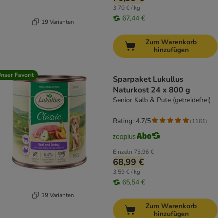
3,70 € / kg
67,44 €
19 Varianten
Zum Warenkorb
hinzufügen
nser Favorit
Sparpaket Lukullus
Naturkost 24 x 800 g
Senior Kalb & Pute (getreidefrei)
Rating: 4.7/5
(
1161
)
Einzeln
73,96 €
68,99 €
3,59 € / kg
65,54 €
19 Varianten
Zum Warenkorb
hinzufügen