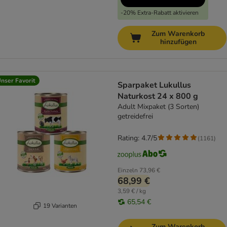
-20% Extra-Rabatt aktivieren
Zum Warenkorb
hinzufügen
nser Favorit
Sparpaket Lukullus
Naturkost 24 x 800 g
Adult Mixpaket (3 Sorten)
getreidefrei
Rating: 4.7/5
(
1161
)
Einzeln
73,96 €
68,99 €
3,59 € / kg
65,54 €
19 Varianten
Zum Warenkorb