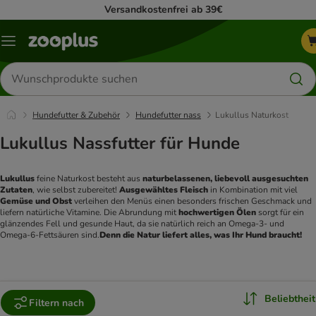
Versandkostenfrei ab 39€
Menü
Produkte
suchen
Hundefutter & Zubehör
Hundefutter nass
Lukullus Naturkost
Lukullus Nassfutter für Hunde
Lukullus 
feine Naturkost besteht aus 
naturbelassenen, liebevoll ausgesuchten 
Zutaten
, wie selbst zubereitet! 
Ausgewähltes Fleisch
 in Kombination mit viel 
Gemüse und Obst
 verleihen den Menüs einen besonders frischen Geschmack und 
liefern natürliche Vitamine. Die Abrundung mit 
hochwertigen Ölen
 sorgt für ein 
glänzendes Fell und gesunde Haut, da sie natürlich reich an Omega-3- und 
Omega-6-Fettsäuren sind.
Denn die Natur liefert alles, was Ihr Hund braucht!
Beliebtheit
Filtern nach