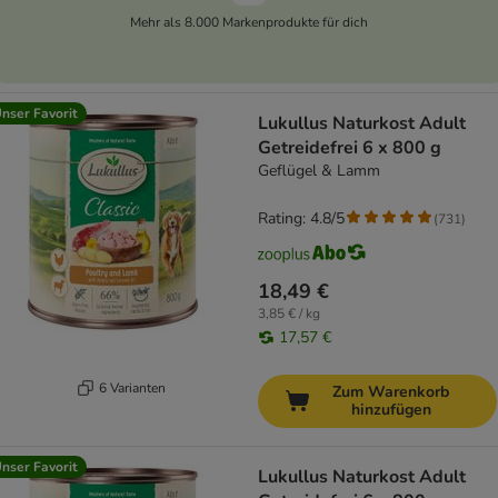
Mehr als 8.000 Markenprodukte für dich
nser Favorit
Lukullus Naturkost Adult
Getreidefrei 6 x 800 g
Geflügel & Lamm
Rating: 4.8/5
(
731
)
18,49 €
3,85 € / kg
17,57 €
6 Varianten
Zum Warenkorb
hinzufügen
nser Favorit
Lukullus Naturkost Adult