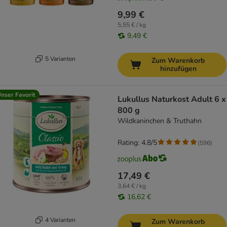
9,99 €
5,55 € / kg
9,49 €
5 Varianten
Zum Warenkorb
hinzufügen
nser Favorit
Lukullus Naturkost Adult 6 x
800 g
Wildkaninchen & Truthahn
Rating: 4.8/5
(
596
)
17,49 €
3,64 € / kg
16,62 €
4 Varianten
Zum Warenkorb