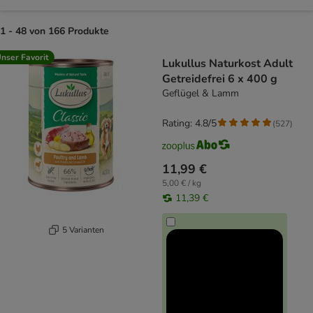
1 - 48 von 166 Produkte
product items have been changed
nser Favorit
Lukullus Naturkost Adult
Getreidefrei 6 x 400 g
Geflügel & Lamm
Rating: 4.8/5
(
527
)
11,99 €
5,00 € / kg
11,39 €
5 Varianten