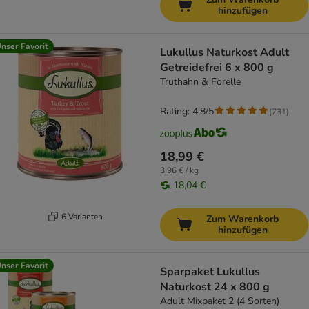
hinzufügen
nser Favorit
Lukullus Naturkost Adult
Getreidefrei 6 x 800 g
Truthahn & Forelle
Rating: 4.8/5
(
731
)
18,99 €
3,96 € / kg
18,04 €
6 Varianten
Zum Warenkorb
hinzufügen
nser Favorit
Sparpaket Lukullus
Naturkost 24 x 800 g
Adult Mixpaket 2 (4 Sorten)