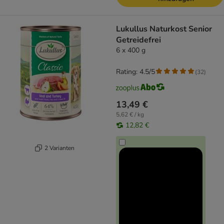
Lukullus Naturkost Senior
Getreidefrei
6 x 400 g
Rating: 4.5/5
(
32
)
13,49 €
5,62 € / kg
12,82 €
2 Varianten