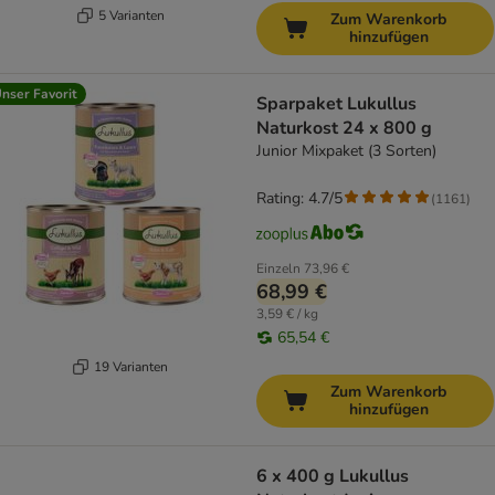
5 Varianten
Zum Warenkorb
hinzufügen
nser Favorit
Sparpaket Lukullus
Naturkost 24 x 800 g
Junior Mixpaket (3 Sorten)
Rating: 4.7/5
(
1161
)
Einzeln
73,96 €
68,99 €
3,59 € / kg
65,54 €
19 Varianten
Zum Warenkorb
hinzufügen
6 x 400 g Lukullus