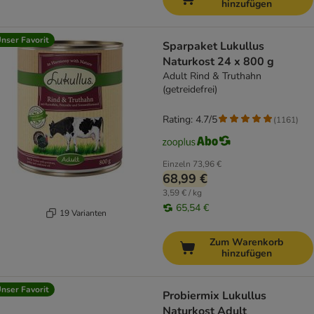
hinzufügen
nser Favorit
Sparpaket Lukullus
Naturkost 24 x 800 g
Adult Rind & Truthahn
(getreidefrei)
Rating: 4.7/5
(
1161
)
Einzeln
73,96 €
68,99 €
3,59 € / kg
65,54 €
19 Varianten
Zum Warenkorb
hinzufügen
nser Favorit
Probiermix Lukullus
Naturkost Adult