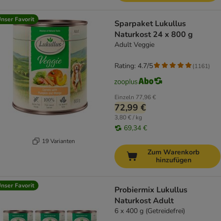
nser Favorit
Sparpaket Lukullus
Naturkost 24 x 800 g
Adult Veggie
Rating: 4.7/5
(
1161
)
Einzeln
77,96 €
72,99 €
3,80 € / kg
69,34 €
19 Varianten
Zum Warenkorb
hinzufügen
nser Favorit
Probiermix Lukullus
Naturkost Adult
6 x 400 g (Getreidefrei)