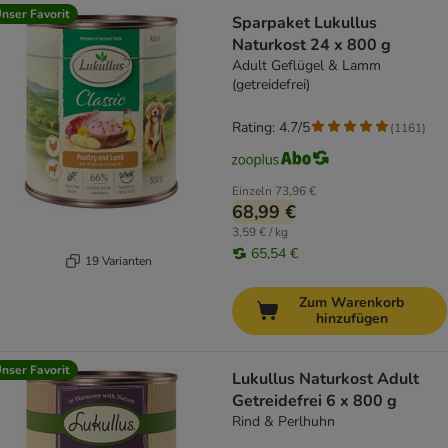
nser Favorit
Sparpaket Lukullus
Naturkost 24 x 800 g
Adult Geflügel & Lamm
(getreidefrei)
Rating: 4.7/5
(
1161
)
Einzeln
73,96 €
68,99 €
3,59 € / kg
65,54 €
19 Varianten
Zum Warenkorb
hinzufügen
nser Favorit
Lukullus Naturkost Adult
Getreidefrei 6 x 800 g
Rind & Perlhuhn