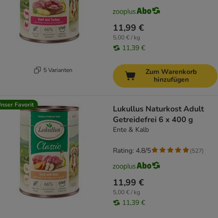
11,99 €
5,00 € / kg
11,39 €
5 Varianten
Zum Warenkorb
hinzufügen
nser Favorit
Lukullus Naturkost Adult
Getreidefrei 6 x 400 g
Ente & Kalb
Rating: 4.8/5
(
527
)
11,99 €
5,00 € / kg
11,39 €