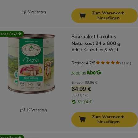
5 Varianten
Zum Warenkorb
hinzufügen
nser Favorit
Sparpaket Lukullus
Naturkost 24 x 800 g
Adult Kaninchen & Wild
Rating: 4.7/5
(
1161
)
Einzeln
69,96 €
64,99 €
3,38 € / kg
61,74 €
19 Varianten
Zum Warenkorb
hinzufügen
nser Favorit