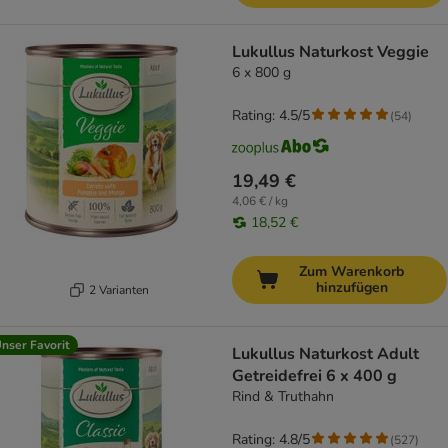
Lukullus Naturkost Veggie
6 x 800 g
Rating: 4.5/5
(
54
)
19,49 €
4,06 € / kg
18,52 €
Zum Warenkorb
hinzufügen
2 Varianten
nser Favorit
Lukullus Naturkost Adult
Getreidefrei 6 x 400 g
Rind & Truthahn
Rating: 4.8/5
(
527
)