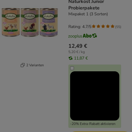
Naturkost Junior
Probierpakete
Mixpaket 1 (3 Sorten)
Rating: 4.7/5
(
55
)
12,49 €
5,20 € / kg
11,87 €
2 Varianten
-20% Extra-Rabatt aktivieren