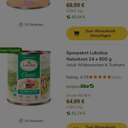
68,99 €
3,59 € / kg
65,54 €
19 Varianten
Zum Warenkorb
hinzufügen
nser Favorit
Sparpaket Lukullus
Naturkost 24 x 800 g
Adult Wildkaninchen & Truthahn
Rating: 4.7/5
(
1161
)
Einzeln
69,96 €
64,99 €
3,38 € / kg
61,74 €
19 Varianten
Zum Warenkorb