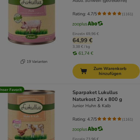
Adult Schwein (getreidefrei)
Rating: 4.7/5
(
1161
)
Einzeln
69,96 €
64,99 €
3,38 € / kg
61,74 €
19 Varianten
Zum Warenkorb
hinzufügen
nser Favorit
Sparpaket Lukullus
Naturkost 24 x 800 g
Junior Huhn & Kalb
Rating: 4.7/5
(
1161
)
Einzeln
73,96 €