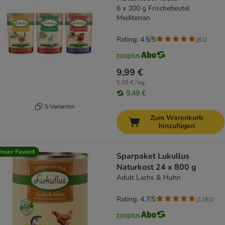
6 x 300 g Frischebeutel
Mediterran
Rating: 4.5/5
(
81
)
9,99 €
5,55 € / kg
9,49 €
5 Varianten
Zum Warenkorb
hinzufügen
nser Favorit
Sparpaket Lukullus
Naturkost 24 x 800 g
Adult Lachs & Huhn
Rating: 4.7/5
(
1161
)