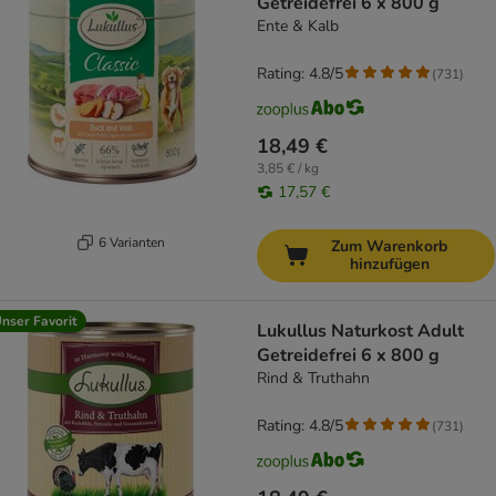
Getreidefrei 6 x 800 g
Ente & Kalb
Rating: 4.8/5
(
731
)
18,49 €
3,85 € / kg
17,57 €
6 Varianten
Zum Warenkorb
hinzufügen
nser Favorit
Lukullus Naturkost Adult
Getreidefrei 6 x 800 g
Rind & Truthahn
Rating: 4.8/5
(
731
)