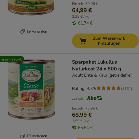
Einzeln
69,96 €
64,99 €
3,38 € / kg
61,74 €
19 Varianten
Zum Warenkorb
hinzufügen
nser Favorit
Sparpaket Lukullus
Naturkost 24 x 800 g
Adult Ente & Kalb (getreidefrei)
Rating: 4.7/5
(
1161
)
Einzeln
73,96 €
68,99 €
3,59 € / kg
65,54 €
19 Varianten