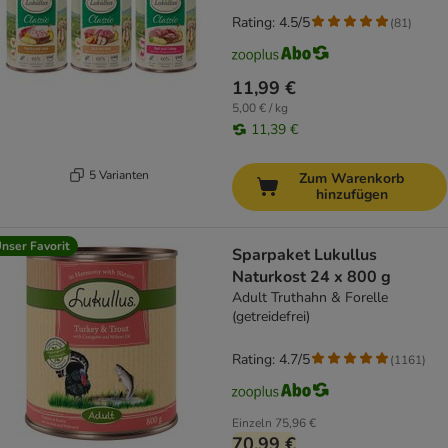
Rating: 4.5/5
(
81
)
11,99 €
5,00 € / kg
11,39 €
5 Varianten
Zum Warenkorb
hinzufügen
nser Favorit
Sparpaket Lukullus
Naturkost 24 x 800 g
Adult Truthahn & Forelle
(getreidefrei)
Rating: 4.7/5
(
1161
)
Einzeln
75,96 €
70,99 €