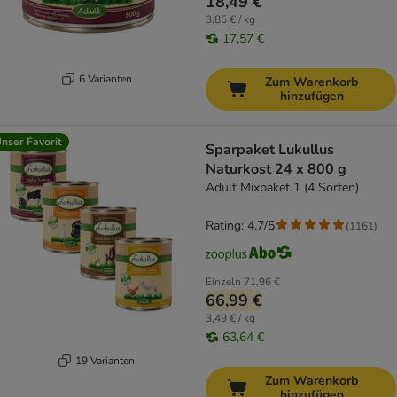
18,49 €
3,85 € / kg
17,57 €
6 Varianten
Zum Warenkorb
hinzufügen
nser Favorit
Sparpaket Lukullus
Naturkost 24 x 800 g
Adult Mixpaket 1 (4 Sorten)
Rating: 4.7/5
(
1161
)
Einzeln
71,96 €
66,99 €
3,49 € / kg
63,64 €
19 Varianten
Zum Warenkorb
hinzufügen