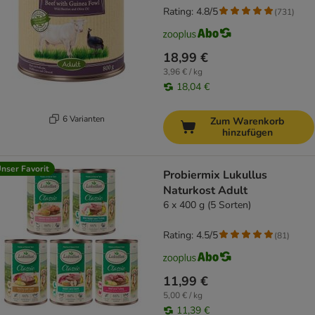
Rating: 4.8/5
(
731
)
18,99 €
3,96 € / kg
18,04 €
6 Varianten
Zum Warenkorb
hinzufügen
nser Favorit
Probiermix Lukullus
Naturkost Adult
6 x 400 g (5 Sorten)
Rating: 4.5/5
(
81
)
11,99 €
5,00 € / kg
11,39 €