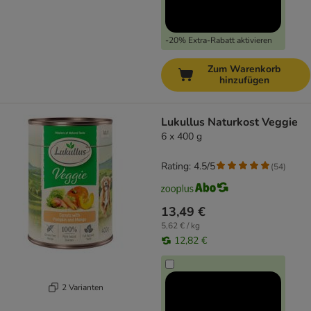
-20% Extra-Rabatt aktivieren
Zum Warenkorb
hinzufügen
Lukullus Naturkost Veggie
6 x 400 g
Rating: 4.5/5
(
54
)
13,49 €
5,62 € / kg
12,82 €
2 Varianten