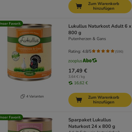
Zum Warenkorb
hinzufügen
nser Favorit
Lukullus Naturkost Adult 6 x
800 g
Putenherzen & Gans
Rating: 4.8/5
(
596
)
17,49 €
3,64 € / kg
16,62 €
4 Varianten
Zum Warenkorb
hinzufügen
nser Favorit
Sparpaket Lukullus
Naturkost 24 x 800 g