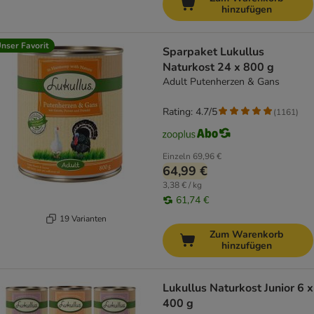
hinzufügen
nser Favorit
Sparpaket Lukullus
Naturkost 24 x 800 g
Adult Putenherzen & Gans
Rating: 4.7/5
(
1161
)
Einzeln
69,96 €
64,99 €
3,38 € / kg
61,74 €
19 Varianten
Zum Warenkorb
hinzufügen
Lukullus Naturkost Junior 6 x
400 g