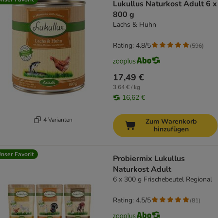
Lukullus Naturkost Adult 6 x
800 g
Lachs & Huhn
Rating: 4.8/5
(
596
)
17,49 €
3,64 € / kg
16,62 €
4 Varianten
Zum Warenkorb
hinzufügen
nser Favorit
Probiermix Lukullus
Naturkost Adult
6 x 300 g Frischebeutel Regional
Rating: 4.5/5
(
81
)