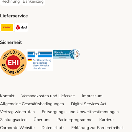
Rechnung
Bankeinzug
Rechnung Payment Method
Bankeinzug Payment Method
Lieferservice
DHL Shipping Method
DPD Shipping Method
Sicherheit
Security
Security
Security
Kontakt
Versandkosten und Lieferzeit
Impressum
Allgemeine Geschäftsbedingungen
Digital Services Act
Vertrag widerrufen
Entsorgungs- und Umweltbestimmungen
Zahlungsarten
Über uns
Partnerprogramme
Karriere
Corporate Website
Datenschutz
Erklärung zur Barrierefreiheit