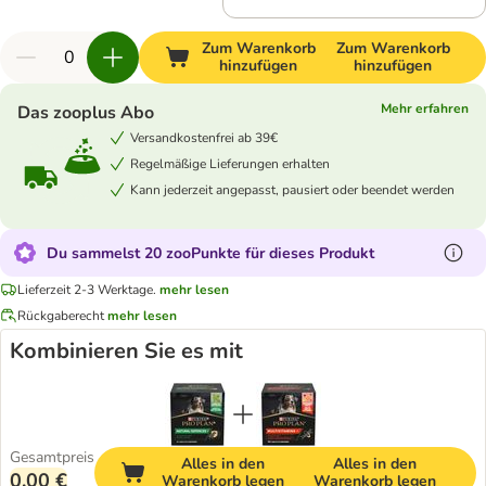
Zum Warenkorb
Zum Warenkorb
hinzufügen
hinzufügen
Mehr erfahren
Das zooplus Abo
Versandkostenfrei ab 39€
Regelmäßige Lieferungen erhalten
Kann jederzeit angepasst, pausiert oder beendet werden
Du sammelst 20 zooPunkte für dieses Produkt
Lieferzeit 2-3 Werktage.
mehr lesen
Rückgaberecht
mehr lesen
Kombinieren Sie es mit
Gesamtpreis
Alles in den
Alles in den
0,00 €
Warenkorb legen
Warenkorb legen