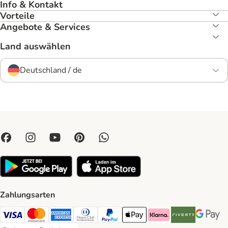
Info & Kontakt
Vorteile
Angebote & Services
Land auswählen
Deutschland / de
Zahlungsarten
Visa Payment Method
Mastercard Payment Method
American Express Payment Method
Diners Club Payment Method
PayPal Payment Method
Apple Pay Payment Method
Klarna Payment Method
Riverty Payment 
Google P