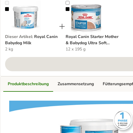
Royal Canin Babydog Milk
Royal Canin Starter Mother & Bab
Dieser Artikel
:
Royal Canin
Royal Canin Starter Mother
Babydog Milk
& Babydog Ultra Soft
2 kg
Mousse
12 x 195 g
Produktbeschreibung
Zusammensetzung
Fütterungsemp