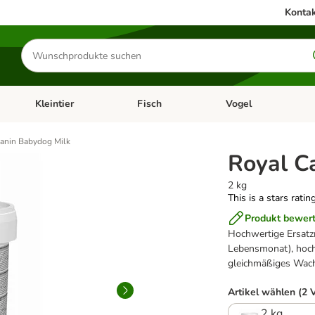
Kontak
Produkte
suchen
Kleintier
Fisch
Vogel
utter & Zubehör
Kategorie-Menü öffnen: Hundefutter & Zubehör
Kategorie-Menü öffnen: Kleintier
Kategorie-Menü öffnen
Ka
anin Babydog Milk
Royal C
2 kg
This is a stars ratin
Produkt bewer
Hochwertige Ersatz
Lebensmonat), hoch
gleichmäßiges Wach
Artikel wählen (2 
2 kg