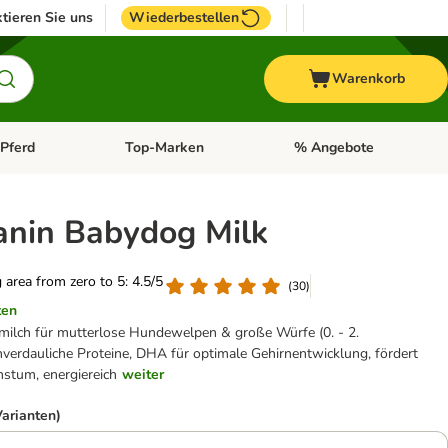
tieren Sie uns
Wiederbestellen
Warenkorb
Pferd
Top-Marken
% Angebote
: Fisch
tegorie-Menü öffnen: Vogel
Kategorie-Menü öffnen: Pferd
Kategorie-Menü öffnen: T
anin Babydog Milk
g area from zero to 5: 4.5/5
(
30
)
ten
milch für mutterlose Hundewelpen & große Würfe (0. - 2.
verdauliche Proteine, DHA für optimale Gehirnentwicklung, fördert
stum, energiereich
weiter
Varianten)