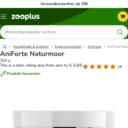
Versandkostenfrei ab 39€
Menü
Produkte
suchen
Hundefutter & Zubehör
Ergänzungsfutter
AniForte
AniForte Nat
AniForte Naturmoor
300 g
This is a stars rating area from zero to 5: 5.0/5
(
4
)
Produkt bewerten