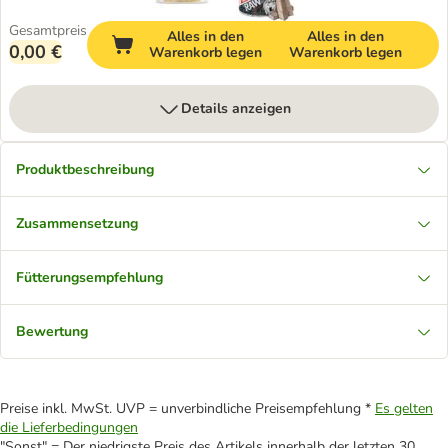
Gesamtpreis
Alles in den
Alles in den
0,00 €
Warenkorb legen
Warenkorb legen
Details anzeigen
Produktbeschreibung
Zusammensetzung
Fütterungsempfehlung
Bewertung
Preise inkl. MwSt. UVP = unverbindliche Preisempfehlung *
Es gelten
die Lieferbedingungen
"Sonst" = Der niedrigste Preis des Artikels innerhalb der letzten 30