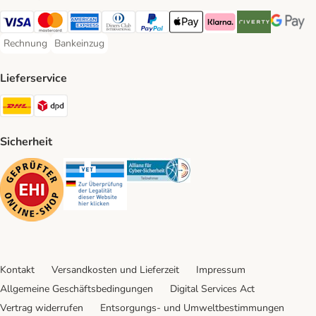
Visa Payment Method
Mastercard Payment Method
American Express Payment Method
Diners Club Payment Method
PayPal Payment Method
Apple Pay Payment Method
Klarna Payment Method
Riverty Payment 
Google P
Rechnung
Bankeinzug
Rechnung Payment Method
Bankeinzug Payment Method
Lieferservice
DHL Shipping Method
DPD Shipping Method
Sicherheit
Security
Security
Security
Kontakt
Versandkosten und Lieferzeit
Impressum
Allgemeine Geschäftsbedingungen
Digital Services Act
Vertrag widerrufen
Entsorgungs- und Umweltbestimmungen