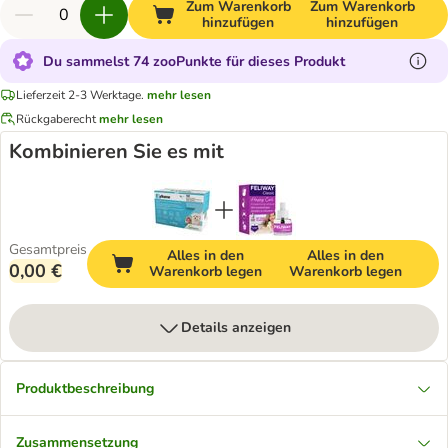
Zum Warenkorb
Zum Warenkorb
hinzufügen
hinzufügen
Du sammelst 74 zooPunkte für dieses Produkt
Lieferzeit 2-3 Werktage.
mehr lesen
Rückgaberecht
mehr lesen
Kombinieren Sie es mit
Gesamtpreis
Alles in den
Alles in den
0,00 €
Warenkorb legen
Warenkorb legen
Details anzeigen
Produktbeschreibung
Zusammensetzung