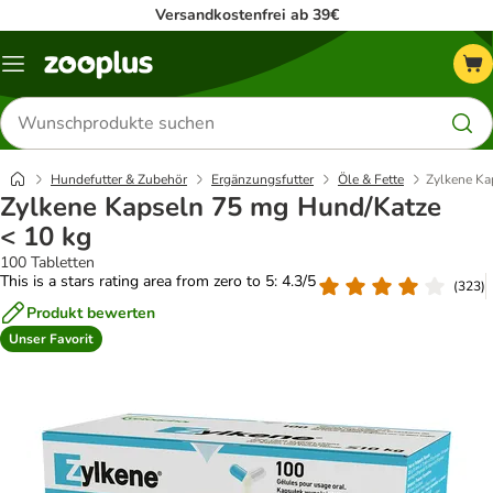
Versandkostenfrei ab 39€
Menü
Produkte
suchen
Hundefutter & Zubehör
Ergänzungsfutter
Öle & Fette
Zylkene Ka
Zylkene Kapseln 75 mg Hund/Katze
< 10 kg
100 Tabletten
This is a stars rating area from zero to 5: 4.3/5
(
323
)
Produkt bewerten
Unser Favorit