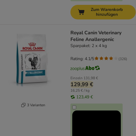
Zum Warenkorb
hinzufügen
Royal Canin Veterinary
Feline Anallergenic
Sparpaket: 2 x 4 kg
Rating: 4.1/5
(
326
)
Einzeln
131,98 €
129,99 €
16,25 € / kg
123,49 €
3 Varianten