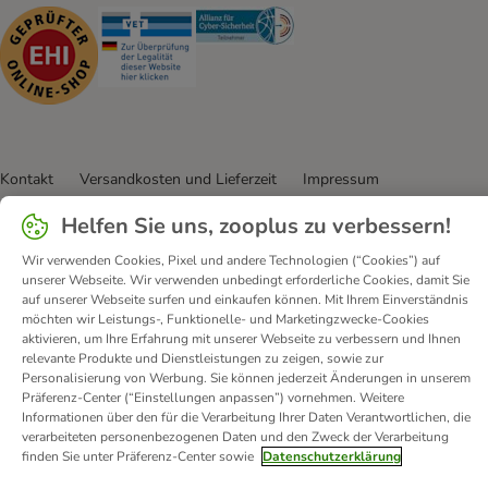
Security
Security
Security
Kontakt
Versandkosten und Lieferzeit
Impressum
Allgemeine Geschäftsbedingungen
Digital Services Act
Helfen Sie uns, zooplus zu verbessern!
Vertrag widerrufen
Entsorgungs- und Umweltbestimmungen
Wir verwenden Cookies, Pixel und andere Technologien (“Cookies”) auf
Zahlungsarten
Über uns
Partnerprogramme
Karriere
unserer Webseite. Wir verwenden unbedingt erforderliche Cookies, damit Sie
Corporate Website
Datenschutz
Erklärung zur Barrierefreiheit
auf unserer Webseite surfen und einkaufen können. Mit Ihrem Einverständnis
möchten wir Leistungs-, Funktionelle- und Marketingzwecke-Cookies
aktivieren, um Ihre Erfahrung mit unserer Webseite zu verbessern und Ihnen
© zooplus SE
2026
relevante Produkte und Dienstleistungen zu zeigen, sowie zur
Personalisierung von Werbung. Sie können jederzeit Änderungen in unserem
Präferenz-Center (“Einstellungen anpassen”) vornehmen. Weitere
Informationen über den für die Verarbeitung Ihrer Daten Verantwortlichen, die
verarbeiteten personenbezogenen Daten und den Zweck der Verarbeitung
finden Sie unter Präferenz-Center sowie
Datenschutzerklärung