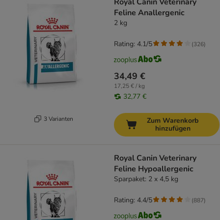
Royal Canin Veterinary
Feline Anallergenic
2 kg
Rating: 4.1/5
(
326
)
34,49 €
17,25 € / kg
32,77 €
3 Varianten
Zum Warenkorb
hinzufügen
Royal Canin Veterinary
Feline Hypoallergenic
Sparpaket: 2 x 4,5 kg
Rating: 4.4/5
(
887
)