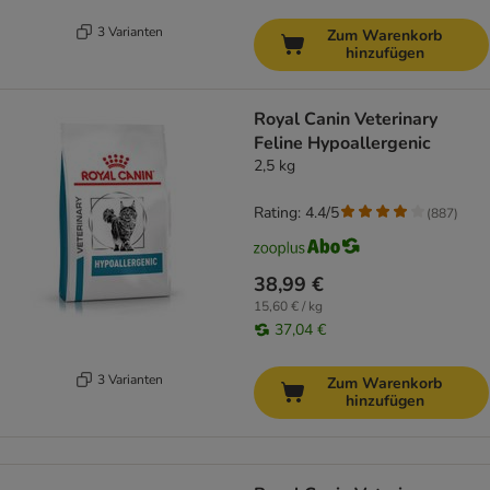
3 Varianten
Zum Warenkorb
hinzufügen
Royal Canin Veterinary
Feline Hypoallergenic
2,5 kg
Rating: 4.4/5
(
887
)
38,99 €
15,60 € / kg
37,04 €
3 Varianten
Zum Warenkorb
hinzufügen