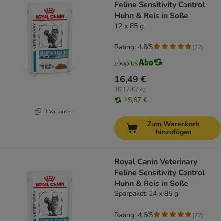
Feline Sensitivity Control
Huhn & Reis in Soße
12 x 85 g
Rating: 4.6/5
(
72
)
16,49 €
16,17 € / kg
15,67 €
3 Varianten
Zum Warenkorb
hinzufügen
Royal Canin Veterinary
Feline Sensitivity Control
Huhn & Reis in Soße
Sparpaket: 24 x 85 g
Rating: 4.6/5
(
72
)