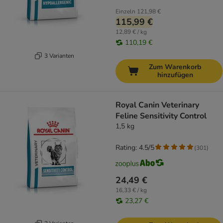
Einzeln
121,98 €
115,99 €
12,89 € / kg
110,19 €
3 Varianten
Zum Warenkorb
hinzufügen
Royal Canin Veterinary
Feline Sensitivity Control
1,5 kg
Rating: 4.5/5
(
301
)
24,49 €
16,33 € / kg
23,27 €