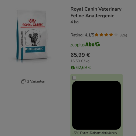
product items have been changed
Royal Canin Veterinary
Feline Anallergenic
4 kg
Rating: 4.1/5
(
326
)
65,99 €
16,50 € / kg
62,69 €
3 Varianten
-5% Extra-Rabatt aktivieren