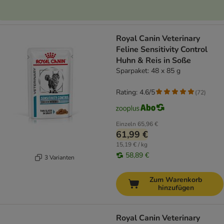
Royal Canin Veterinary
Feline Sensitivity Control
Huhn & Reis in Soße
Sparpaket: 48 x 85 g
Rating: 4.6/5
(
72
)
Einzeln
65,96 €
61,99 €
15,19 € / kg
58,89 €
3 Varianten
Zum Warenkorb
hinzufügen
Royal Canin Veterinary