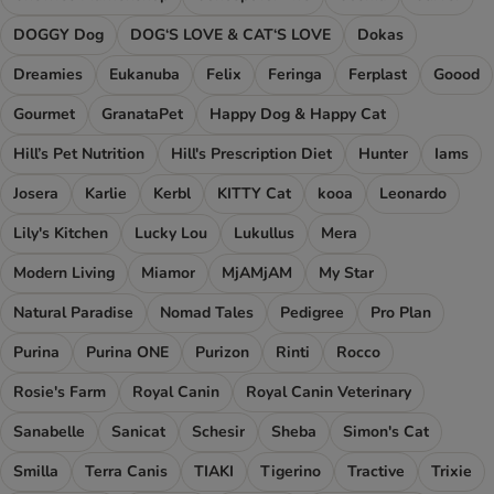
DOGGY Dog
DOG‘S LOVE & CAT‘S LOVE
Dokas
Dreamies
Eukanuba
Felix
Feringa
Ferplast
Goood
Gourmet
GranataPet
Happy Dog & Happy Cat
Hill’s Pet Nutrition
Hill's Prescription Diet
Hunter
Iams
Josera
Karlie
Kerbl
KITTY Cat
kooa
Leonardo
Lily's Kitchen
Lucky Lou
Lukullus
Mera
Modern Living
Miamor
MjAMjAM
My Star
Natural Paradise
Nomad Tales
Pedigree
Pro Plan
Purina
Purina ONE
Purizon
Rinti
Rocco
Rosie's Farm
Royal Canin
Royal Canin Veterinary
Sanabelle
Sanicat
Schesir
Sheba
Simon's Cat
Smilla
Terra Canis
TIAKI
Tigerino
Tractive
Trixie