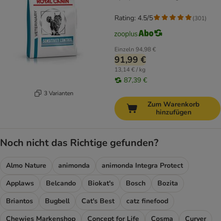
Rating: 4.5/5
(
301
)
Einzeln
94,98 €
91,99 €
13,14 € / kg
87,39 €
3 Varianten
Zum Warenkorb
hinzufügen
Noch nicht das Richtige gefunden?
Almo Nature
animonda
animonda Integra Protect
Applaws
Belcando
Biokat's
Bosch
Bozita
Briantos
Bugbell
Cat's Best
catz finefood
Chewies Markenshop
Concept for Life
Cosma
Curver