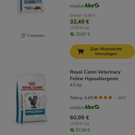
Einzeln
32,98 €
32,49 €
15,93 € / kg
30,87 €
3 Varianten
Zum Warenkorb
hinzufügen
Royal Canin Veterinary
Feline Hypoallergenic
4,5 kg
Rating: 4.4/5
(
887
)
60,99 €
13,55 € / kg
57,94 €