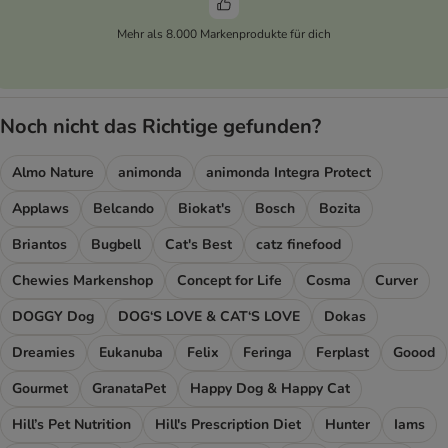
Mehr als 8.000 Markenprodukte für dich
Noch nicht das Richtige gefunden?
Almo Nature
animonda
animonda Integra Protect
Applaws
Belcando
Biokat's
Bosch
Bozita
Briantos
Bugbell
Cat's Best
catz finefood
Chewies Markenshop
Concept for Life
Cosma
Curver
DOGGY Dog
DOG‘S LOVE & CAT‘S LOVE
Dokas
Dreamies
Eukanuba
Felix
Feringa
Ferplast
Goood
Gourmet
GranataPet
Happy Dog & Happy Cat
Hill’s Pet Nutrition
Hill's Prescription Diet
Hunter
Iams