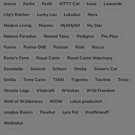
Josera
Karlie
Kerbl
KITTY Cat
kooa
Leonardo
Lily's Kitchen
Lucky Lou
Lukullus
Mera
Modern Living
Miamor
MjAMjAM
My Star
Natural Paradise
Nomad Tales
Pedigree
Pro Plan
Purina
Purina ONE
Purizon
Rinti
Rocco
Rosie's Farm
Royal Canin
Royal Canin Veterinary
Sanabelle
Sanicat
Schesir
Sheba
Simon's Cat
Smilla
Terra Canis
TIAKI
Tigerino
Tractive
Trixie
Versele Laga
Vitakraft
Whiskas
Wild Freedom
Wolf of Wilderness
WOW
Lokal produziert
zooplus Basics
Pawhut
Lyra Pet
Knuffelwuff
Wolfsblut