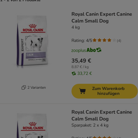
product items have been changed
Royal Canin Expert Canine
Calm Small Dog
4 kg
Rating: 4/5
(
4
)
35,49 €
8,87 € / kg
33,72 €
2 Varianten
Zum Warenkorb
hinzufügen
Royal Canin Expert Canine
Calm Small Dog
Sparpaket: 2 x 4 kg