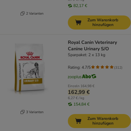
82,17 €
2 Varianten
Zum Warenkorb
hinzufügen
Royal Canin Veterinary
Canine Urinary S/O
Sparpaket: 2 x 13 kg
Rating: 4.7/5
(
312
)
Einzeln
164,98 €
162,99 €
6,27 € / kg
154,84 €
3 Varianten
Zum Warenkorb
hinzufügen