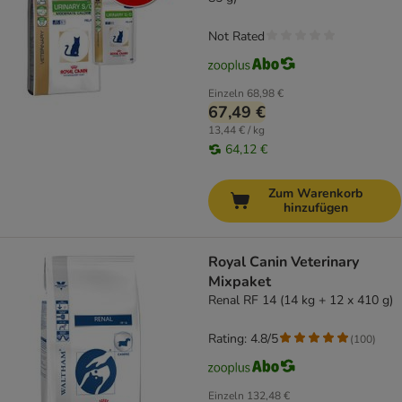
Not Rated
Einzeln
68,98 €
67,49 €
13,44 € / kg
64,12 €
Zum Warenkorb
hinzufügen
Royal Canin Veterinary
Mixpaket
Renal RF 14 (14 kg + 12 x 410 g)
Rating: 4.8/5
(
100
)
Einzeln
132,48 €