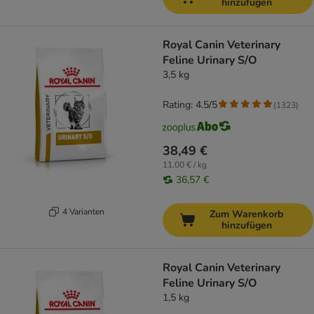
hinzufügen
Royal Canin Veterinary
Feline Urinary S/O
3,5 kg
Rating: 4.5/5
(
1323
)
38,49 €
11,00 € / kg
36,57 €
4 Varianten
Zum Warenkorb
hinzufügen
Royal Canin Veterinary
Feline Urinary S/O
1,5 kg