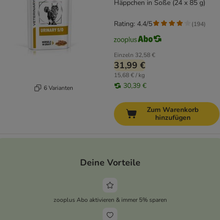
Häppchen in Soße (24 x 85 g)
Rating: 4.4/5
(
194
)
Einzeln
32,58 €
31,99 €
15,68 € / kg
30,39 €
6 Varianten
Zum Warenkorb
hinzufügen
Deine Vorteile
zooplus Abo aktivieren & immer 5% sparen