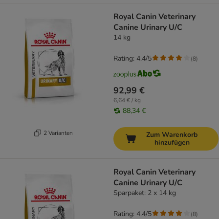
Royal Canin Veterinary
Canine Urinary U/C
14 kg
Rating: 4.4/5
(
8
)
92,99 €
6,64 € / kg
88,34 €
2 Varianten
Zum Warenkorb
hinzufügen
Royal Canin Veterinary
Canine Urinary U/C
Sparpaket: 2 x 14 kg
Rating: 4.4/5
(
8
)