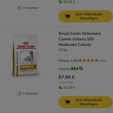
56,04 €
3 Varianten
Zum Warenkorb
hinzufügen
Royal Canin Veterinary
Canine Urinary S/O
Moderate Calorie
12 kg
Rating: 4.9/5
(
100
)
87,99 €
7,33 € / kg
83,59 €
3 Varianten
Zum Warenkorb
hinzufügen