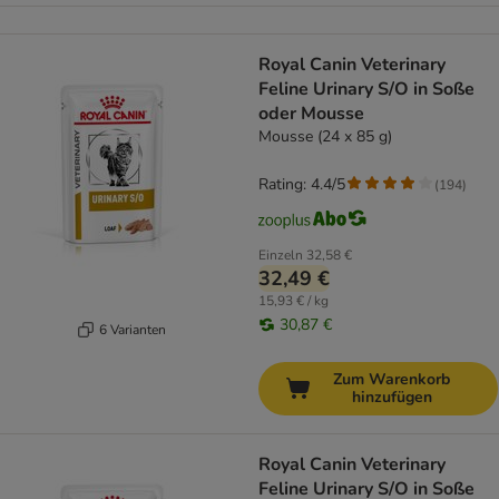
Royal Canin Veterinary
Feline Urinary S/O in Soße
oder Mousse
Mousse (24 x 85 g)
Rating: 4.4/5
(
194
)
Einzeln
32,58 €
32,49 €
15,93 € / kg
30,87 €
6 Varianten
Zum Warenkorb
hinzufügen
Royal Canin Veterinary
Feline Urinary S/O in Soße