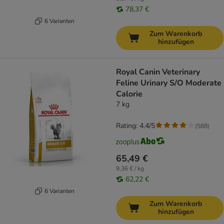
78,37 €
6 Varianten
Zum Warenkorb
hinzufügen
Royal Canin Veterinary
Feline Urinary S/O Moderate
Calorie
7 kg
Rating: 4.4/5
(
588
)
65,49 €
9,36 € / kg
62,22 €
6 Varianten
Zum Warenkorb
hinzufügen