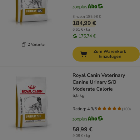
Einzeln
185,98 €
184,99 €
6,61 € / kg
175,74 €
2 Varianten
Zum Warenkorb
hinzufügen
Royal Canin Veterinary
Canine Urinary S/O
Moderate Calorie
6,5 kg
Rating: 4.9/5
(
100
)
58,99 €
9,08 € / kg