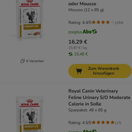
oder Mousse
Mousse (12 x 85 g)
Rating: 4.4/5
(
194
)
16,29 €
15,97 € / kg
15,48 €
6 Varianten
Zum Warenkorb
hinzufügen
Royal Canin Veterinary
Feline Urinary S/O Moderate
Calorie in Soße
Sparpaket: 48 x 85 g
Rating: 4.5/5
(
17
)