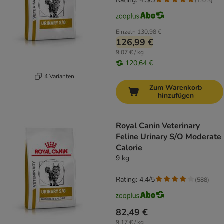
Rating: 4.5/5
(
1323
)
Einzeln
130,98 €
126,99 €
9,07 € / kg
120,64 €
4 Varianten
Zum Warenkorb
hinzufügen
Royal Canin Veterinary
Feline Urinary S/O Moderate
Calorie
9 kg
Rating: 4.4/5
(
588
)
82,49 €
9,17 € / kg