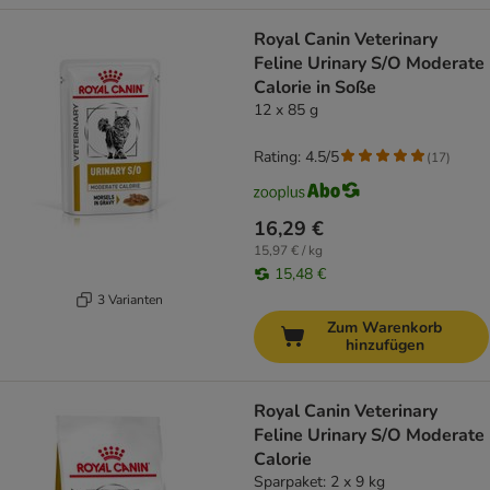
Royal Canin Veterinary
Feline Urinary S/O Moderate
Calorie in Soße
12 x 85 g
Rating: 4.5/5
(
17
)
16,29 €
15,97 € / kg
15,48 €
3 Varianten
Zum Warenkorb
hinzufügen
Royal Canin Veterinary
Feline Urinary S/O Moderate
Calorie
Sparpaket: 2 x 9 kg