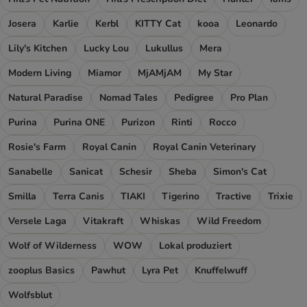
Josera
Karlie
Kerbl
KITTY Cat
kooa
Leonardo
Lily's Kitchen
Lucky Lou
Lukullus
Mera
Modern Living
Miamor
MjAMjAM
My Star
Natural Paradise
Nomad Tales
Pedigree
Pro Plan
Purina
Purina ONE
Purizon
Rinti
Rocco
Rosie's Farm
Royal Canin
Royal Canin Veterinary
Sanabelle
Sanicat
Schesir
Sheba
Simon's Cat
Smilla
Terra Canis
TIAKI
Tigerino
Tractive
Trixie
Versele Laga
Vitakraft
Whiskas
Wild Freedom
Wolf of Wilderness
WOW
Lokal produziert
zooplus Basics
Pawhut
Lyra Pet
Knuffelwuff
Wolfsblut