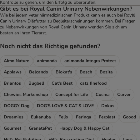
Kontrolle zu gehen, um den Erfolg zu überprüfen.
Gibt es bei Royal Canin Urinary Nebenwirkungen?
Wie bei jedem veterinärmedizinischen Produkt kann es auch bei Royal
Canin Urinary Diätfutter zu Begleiterscheinungen kommen. Bei Fragen
zu Nebenwirkungen von Royal Canin Urinary wenden Sie sich am
besten an Ihren Tierarzt.
Noch nicht das Richtige gefunden?
Almo Nature
animonda
animonda Integra Protect
Applaws
Belcando
Biokat's
Bosch
Bozita
Briantos
Bugbell
Cat's Best
catz finefood
Chewies Markenshop
Concept for Life
Cosma
Curver
DOGGY Dog
DOG‘S LOVE & CAT‘S LOVE
Dokas
Dreamies
Eukanuba
Felix
Feringa
Ferplast
Goood
Gourmet
GranataPet
Happy Dog & Happy Cat
Hill’s Pet Nutrition
Hill's Prescription Diet
Hunter
Iams