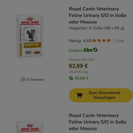
product items have been changed
Royal Canin Veterinary
Feline Urinary S/O in Soße
oder Mousse
Häppchen in Soße (48 x 85 g)
Rating: 4.4/5
(
194
)
Einzeln
65,16 €
62,99 €
15,44 € / kg
59,84 €
6 Varianten
Zum Warenkorb
hinzufügen
Royal Canin Veterinary
Feline Urinary S/O in Soße
oder Mousse