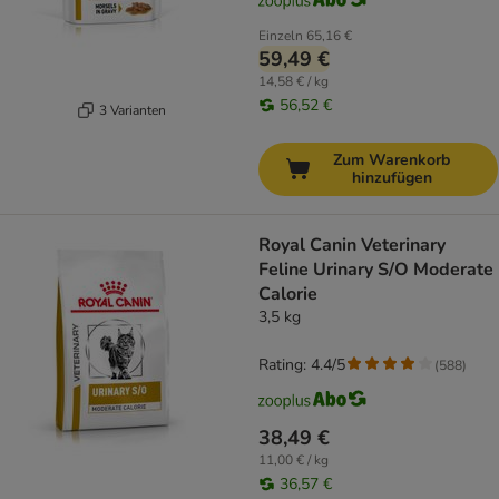
Einzeln
65,16 €
59,49 €
14,58 € / kg
56,52 €
3 Varianten
Zum Warenkorb
hinzufügen
Royal Canin Veterinary
Feline Urinary S/O Moderate
Calorie
3,5 kg
Rating: 4.4/5
(
588
)
38,49 €
11,00 € / kg
36,57 €