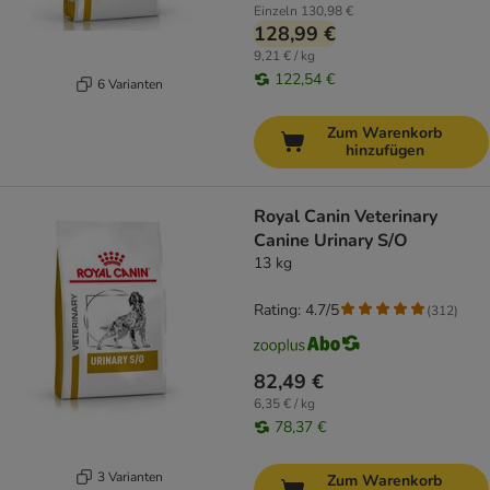
Einzeln
130,98 €
128,99 €
9,21 € / kg
122,54 €
6 Varianten
Zum Warenkorb
hinzufügen
Royal Canin Veterinary
Canine Urinary S/O
13 kg
Rating: 4.7/5
(
312
)
82,49 €
6,35 € / kg
78,37 €
3 Varianten
Zum Warenkorb