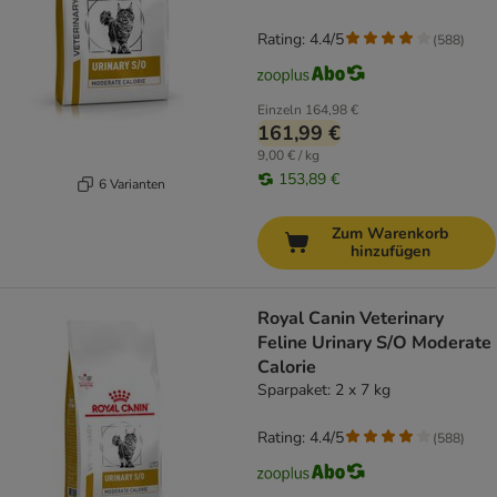
Rating: 4.4/5
(
588
)
Einzeln
164,98 €
161,99 €
9,00 € / kg
153,89 €
6 Varianten
Zum Warenkorb
hinzufügen
Royal Canin Veterinary
Feline Urinary S/O Moderate
Calorie
Sparpaket: 2 x 7 kg
Rating: 4.4/5
(
588
)