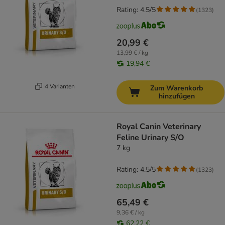
Rating: 4.5/5
(
1323
)
20,99 €
13,99 € / kg
19,94 €
4 Varianten
Zum Warenkorb
hinzufügen
Royal Canin Veterinary
Feline Urinary S/O
7 kg
Rating: 4.5/5
(
1323
)
65,49 €
9,36 € / kg
62,22 €