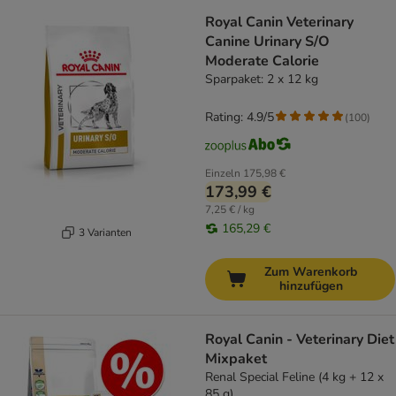
Royal Canin Veterinary
Canine Urinary S/O
Moderate Calorie
Sparpaket: 2 x 12 kg
Rating: 4.9/5
(
100
)
Einzeln
175,98 €
173,99 €
7,25 € / kg
165,29 €
3 Varianten
Zum Warenkorb
hinzufügen
Royal Canin - Veterinary Diet
Mixpaket
Renal Special Feline (4 kg + 12 x
85 g)