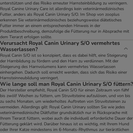
unterstützen und das Risiko erneuter Harnsteinbildung zu verringern.
Royal Canine Urinary Care ist allerdings kein veterinärmedizinisches
Futter, anders als Royal Canin Urinary S/O. Im Shop von zooplus
erkennen Sie veterinärmedizinisches beziehungsweise diätetisches
Futter immer an einem entsprechenden Hinweis in der
Produktbeschreibung, demzufolge die Fütterung nur in Absprache mit
dem Tierarzt erfolgen sollte.
Verursacht Royal Canin Urinary S/O vermehrtes
Wasserlassen?
Royal Canin S/O ist so konzipiert, dass es dabei hilft, eine Steigerung
der Harnbildung zu fördern und den Harn zu verdünnen. Mit der
Steigerung des Harnvolumens kann vermehrtes Wasserlassen
einhergehen. Dadurch soll erreicht werden, dass sich das Risiko einer
Harnsteinneubildung verringert.
Wie lange soll man Royal Canin Urinary S/O füttern?
Der Hersteller empfiehlt, Royal Canin S/O für einen Zeitraum von fünf
bis zwölf Wochen zu füttern, um Struvitsteine aufzulösen, und von bis
zu sechs Monaten, um wiederholtes Auftreten von Struvitsteinen zu
vermeiden. Allerdings gilt: Royal Canin Urinary sollten Sie wie jedes
veterinärmedizinische Diätfutter grundsätzlich nur in Rücksprache mit
Ihrem Tierarzt füttern, wobei auch die individuell erforderliche Dauer der
Fütterung geklärt wird. Darüber hinaus ist es wichtig, mit Ihrem Hund
oder Ihrer Katze mindestens im 6-Monats-Rhythmus zur tierärztlichen