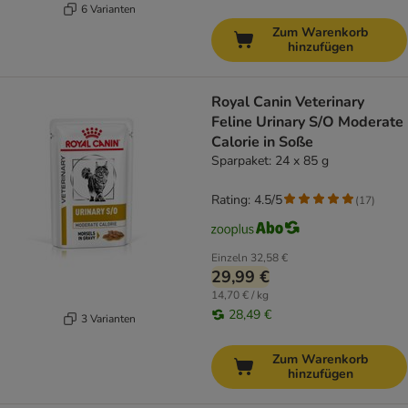
6 Varianten
Zum Warenkorb
hinzufügen
Royal Canin Veterinary
Feline Urinary S/O Moderate
Calorie in Soße
Sparpaket: 24 x 85 g
Rating: 4.5/5
(
17
)
Einzeln
32,58 €
29,99 €
14,70 € / kg
28,49 €
3 Varianten
Zum Warenkorb
hinzufügen