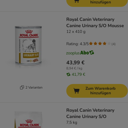
hinzufügen
Royal Canin Veterinary
Canine Urinary S/O Mousse
12 x 410 g
Rating: 4.3/5
(
4
)
43,99 €
8,94 € / kg
41,79 €
2 Varianten
Zum Warenkorb
hinzufügen
Royal Canin Veterinary
Canine Urinary S/O
7,5 kg