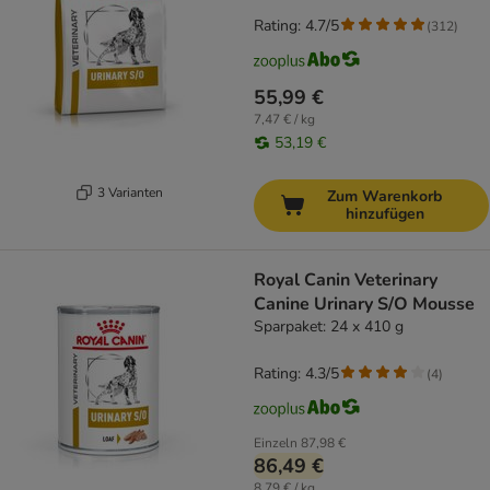
Rating: 4.7/5
(
312
)
55,99 €
7,47 € / kg
53,19 €
3 Varianten
Zum Warenkorb
hinzufügen
Royal Canin Veterinary
Canine Urinary S/O Mousse
Sparpaket: 24 x 410 g
Rating: 4.3/5
(
4
)
Einzeln
87,98 €
86,49 €
8,79 € / kg