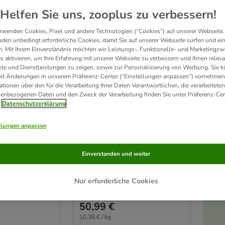
Helfen Sie uns, zooplus zu verbessern!
rwenden Cookies, Pixel und andere Technologien (“Cookies”) auf unserer Webseite.
den unbedingt erforderliche Cookies, damit Sie auf unserer Webseite surfen und ei
. Mit Ihrem Einverständnis möchten wir Leistungs-, Funktionelle- und Marketingzw
s aktivieren, um Ihre Erfahrung mit unserer Webseite zu verbessern und Ihnen relev
te und Dienstleistungen zu zeigen, sowie zur Personalisierung von Werbung. Sie 
eit Änderungen in unserem Präferenz-Center (“Einstellungen anpassen”) vornehmen
ationen über den für die Verarbeitung Ihrer Daten Verantwortlichen, die verarbeiteten
enbezogenen Daten und den Zweck der Verarbeitung finden Sie unter Präferenz-Cen
2 Varianten
Datenschutzerklärung
eterinary
Royal Canin Veterinary
Canine Renal Mousse
llungen anpassen
12 x 410 g
Einverstanden und weiter
Nur erforderliche Cookies
Rating: 5/5
(
272
)
(
4
)
50,99 €
10,36 € / kg