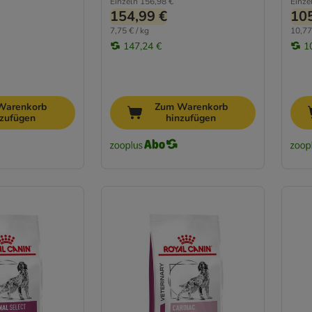
Einzeln
156,98 €
Einze
154,99 €
105
7,75 € / kg
10,77
147,24 €
1
Warenkorb
Zum Warenkorb
nzufügen
hinzufügen