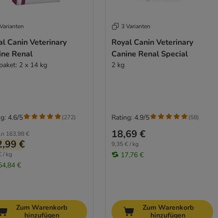
Varianten
3 Varianten
l Canin Veterinary
Royal Canin Veterinary
ine Renal
Canine Renal Special
paket: 2 x 14 kg
2 kg
g: 4.6/5
Rating: 4.9/5
(
272
)
(
58
)
18,69 €
ln
163,98 €
,99 €
9,35 € / kg
 / kg
17,76 €
54,84 €
Zum Warenkorb
Zum Warenkorb
hinzufügen
hinzufügen