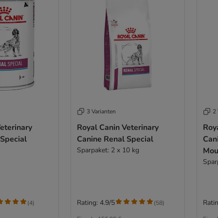
3 Varianten
2 
eterinary
Royal Canin Veterinary
Roya
 Special
Canine Renal Special
Can
Sparpaket: 2 x 10 kg
Mou
Spar
Rating: 4.9/5
Ratin
(
4
)
(
58
)