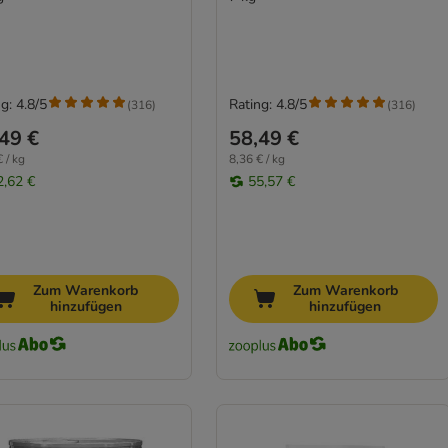
g: 4.8/5
Rating: 4.8/5
(
316
)
(
316
)
49 €
58,49 €
 / kg
8,36 € / kg
2,62 €
55,57 €
Zum Warenkorb
Zum Warenkorb
hinzufügen
hinzufügen