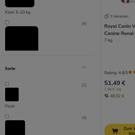
Cardiac
Dental - DLK / DSO
Klein 5-10 kg
Diabetic - DS
3 Varianten
Fibre Response
(
9
)
Royal Canin V
Gastro Intestinal
Canine Renal
Hepatic - HF
7 kg
Hypoallergenic - DR
Mobility C2P+
Obesity Management - DP
Mittel 11-25 kg
Renal - RF / RSE / RSF
Sorte
Rating: 4.6/5
Satiety Support
(
9
)
51,49 €
Sensitivity Control - SC
(
2
)
7,36 € / kg
Skin Care
48,92 €
Urinary - S/O
Fisch
Groß 26-45 kg
(
4
)
(
9
)
Zum 
hi