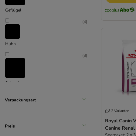
Geflügel
(
4
)
Extra-groß > 45 kg
Huhn
(
8
)
Schwein
Verpackungsart
2 Varianten
Royal Canin V
Preis
Canine Renal
Sparpaket: 2 x 3