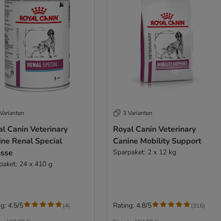
Varianten
3 Varianten
l Canin Veterinary
Royal Canin Veterinary
ine Renal Special
Canine Mobility Support
sse
Sparpaket: 2 x 12 kg
paket: 24 x 410 g
g: 4.5/5
Rating: 4.8/5
(
4
)
(
316
)