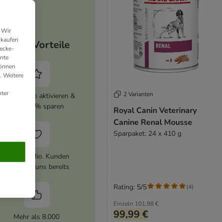
 Wir
nkaufen
Deine Vorteile
ecke-
ante
können
. Weitere
ter
2 Varianten
zooplus Abo aktivieren &
immer 5% sparen
Royal Canin Veterinary
Canine Renal Mousse
Sparpaket: 24 x 410 g
Über 10 Mio. Kunden
vertrauen uns bereits
Rating: 5/5
(
4
)
Einzeln
101,98 €
99,99 €
Mehr als 8.000