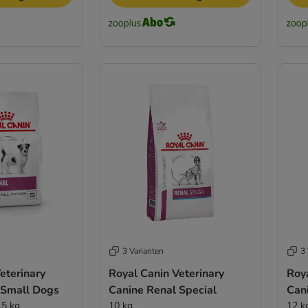
3 Varianten
3 
eterinary
Royal Canin Veterinary
Roya
 Small Dogs
Canine Renal Special
Can
,5 kg
10 kg
12 k