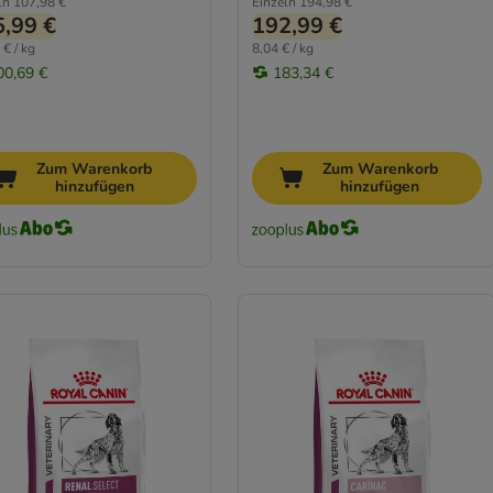
ln
107,98 €
Einzeln
194,98 €
,99 €
192,99 €
 € / kg
8,04 € / kg
00,69 €
183,34 €
Zum Warenkorb
Zum Warenkorb
hinzufügen
hinzufügen