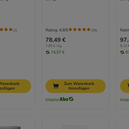
Rating: 4.9/5
Ratin
(
2
)
(
58
)
78,49 €
97,
7,85 € / kg
8,12 €
74,57 €
9
Warenkorb
Zum Warenkorb
nzufügen
hinzufügen