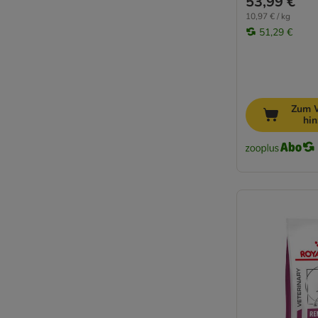
53,99 €
10,97 € / kg
51,29 €
Zum 
hi