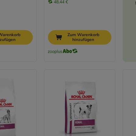
48,44 €
Warenkorb
Zum Warenkorb
nzufügen
hinzufügen