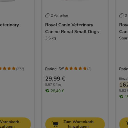
2 Varianten
3 
eterinary
Royal Canin Veterinary
Roya
Canine Renal Small Dogs
Can
3,5 kg
Spar
Rating: 5/5
Ratin
(
272
)
(
2
)
29,99 €
Einze
162
8,57 € / kg
28,49 €
5,82 €
1
Warenkorb
Zum Warenkorb
nzufügen
hinzufügen