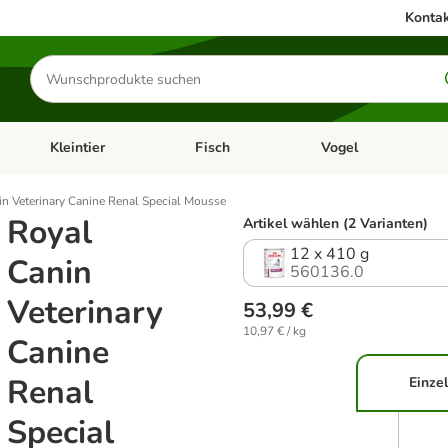
Kontak
Produkte
suchen
Kleintier
Fisch
Vogel
utter & Zubehör
Kategorie-Menü öffnen: Hundefutter & Zubehör
Kategorie-Menü öffnen: Kleintier
Kategorie-Menü öffnen
Ka
in Veterinary Canine Renal Special Mousse
Royal
Artikel wählen (2 Varianten)
12 x 410 g
Canin
560136.0
Veterinary
53,99 €
10,97 € / kg
Canine
Renal
Einzel
Special