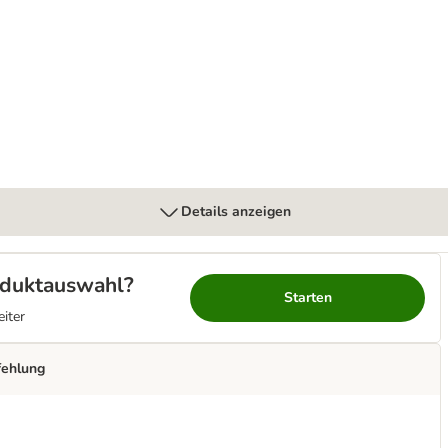
al
Details anzeigen
roduktauswahl?
Starten
eiter
fehlung