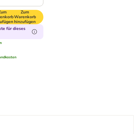
Zum
Zum
enkorb
Warenkorb
zufügen
hinzufügen
te für dieses
n
andkosten