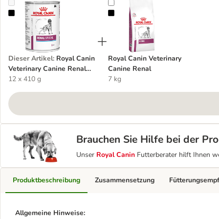
Royal Canin Veterinary Canine Renal Special Mousse
Royal Canin Veterinary Canine Ren
Dieser Artikel
:
Royal Canin
Royal Canin Veterinary
Veterinary Canine Renal
Canine Renal
Special Mousse
12 x 410 g
7 kg
Brauchen Sie Hilfe bei der P
Unser
Royal Canin
Futterberater hilft Ihnen w
Produktbeschreibung
Zusammensetzung
Fütterungsemp
Allgemeine Hinweise: