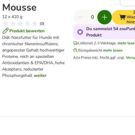
Mousse
12 x 410 g
War
hin
(
0
)
Du sammelst 54 zooPunk
Produkt bewerten
Produkt
Diät-Nassfutter für Hunde mit
Lieferzeit 2-3 Werktage.
mehr lese
chronischer Niereninsuffizienz,
angepasster Gehalt hochwertiger
Rückgaberecht
mehr lesen
Proteine, reich an speziellen
Alle Preise inkl. MwSt.
ggf. zzgl.
Vers
Antioxidantien & EPA/DHA, hohe
Akzeptanz, reduzierter
Phosphorgehalt
weiter