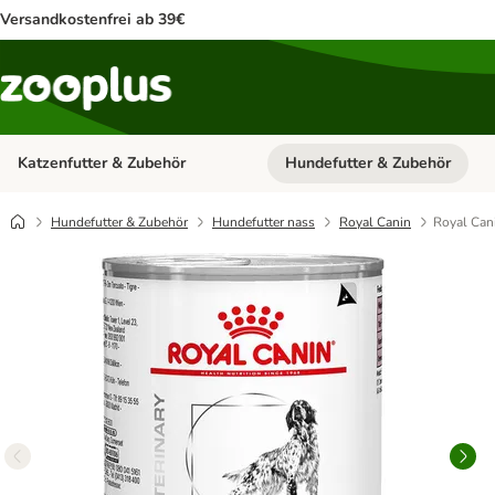
Versandkostenfrei ab 39€
Katzenfutter & Zubehör
Hundefutter & Zubehör
Kategorie-Menü öffnen: Katzenf
Hundefutter & Zubehör
Hundefutter nass
Royal Canin
Royal Can