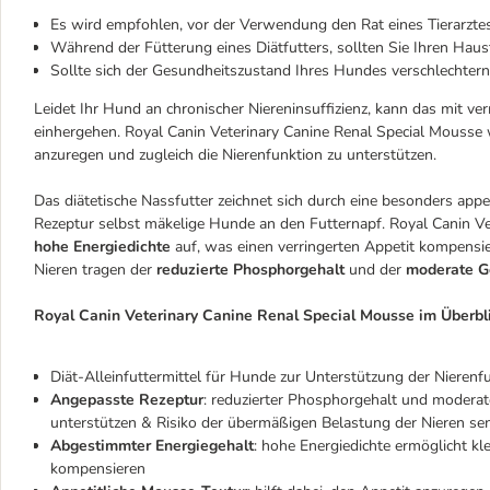
Es wird empfohlen, vor der Verwendung den Rat eines Tierarztes
Während der Fütterung eines Diätfutters, sollten Sie Ihren Hau
Sollte sich der Gesundheitszustand Ihres Hundes verschlechtern
Leidet Ihr Hund an chronischer Niereninsuffizienz, kann das mit 
einhergehen. Royal Canin Veterinary Canine Renal Special Mousse 
anzuregen und zugleich die Nierenfunktion zu unterstützen.
Das diätetische Nassfutter zeichnet sich durch eine besonders appe
Rezeptur selbst mäkelige Hunde an den Futternapf. Royal Canin Ve
hohe Energiedichte
auf, was einen verringerten Appetit kompensie
Nieren tragen der
reduzierte Phosphorgehalt
und der
moderate G
Royal Canin Veterinary Canine Renal Special Mousse im Überbli
Diät-Alleinfuttermittel für Hunde zur Unterstützung der Nierenfu
Angepasste Rezeptur
: reduzierter Phosphorgehalt und moderat
unterstützen & Risiko der übermäßigen Belastung der Nieren s
Abgestimmter Energiegehalt
: hohe Energiedichte ermöglicht kl
kompensieren