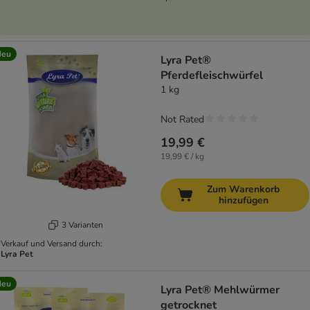
Neu
Lyra Pet®
Pferdefleischwürfel
1 kg
Not Rated
19,99 €
19,99 € / kg
Zum Warenkorb
hinzufügen
3 Varianten
Verkauf und Versand durch:
Lyra Pet
Neu
Lyra Pet® Mehlwürmer
getrocknet