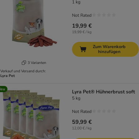
1 kg
Not Rated
19,99 €
19,99 € / kg
Zum Warenkorb
hinzufügen
3 Varianten
Verkauf und Versand durch:
Lyra Pet
Neu
Lyra Pet® Hühnerbrust soft
5 kg
Not Rated
59,99 €
12,00 € / kg