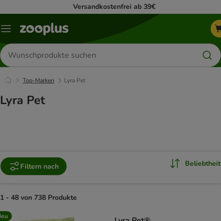
Versandkostenfrei ab 39€
Menü
Produkte
suchen
Top-Marken
Lyra Pet
Lyra Pet
Beliebtheit
Filtern nach
1 - 48 von 738 Produkte
product items have been changed
Neu
Lyra Pet®