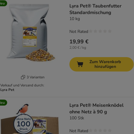
Neu
Lyra Pet® Taubenfutter
Standardmischung
10 kg
Not Rated
19,99 €
2,00 € / kg
Zum Warenkorb
hinzufügen
3 Varianten
Verkauf und Versand durch:
Lyra Pet
Neu
Lyra Pet® Meisenknödel
ohne Netz à 90 g
100 Stk
Not Rated