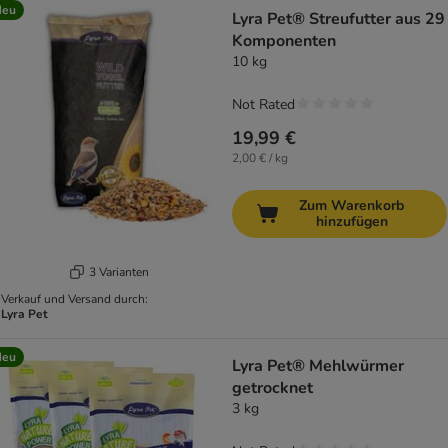
Neu
Lyra Pet® Streufutter aus 29
Komponenten
10 kg
Not Rated
19,99 €
2,00 € / kg
Zum Warenkorb
hinzufügen
3 Varianten
Verkauf und Versand durch:
Lyra Pet
Neu
Lyra Pet® Mehlwürmer
getrocknet
3 kg