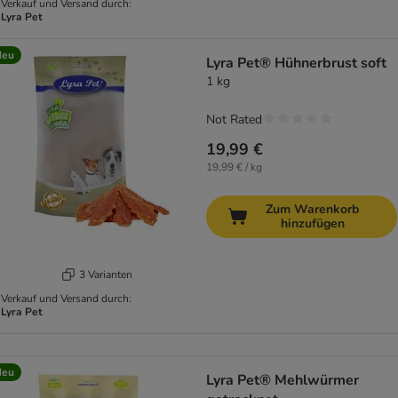
Verkauf und Versand durch:
Lyra Pet
Neu
Lyra Pet® Hühnerbrust soft
1 kg
Not Rated
19,99 €
19,99 € / kg
Zum Warenkorb
hinzufügen
3 Varianten
Verkauf und Versand durch:
Lyra Pet
Neu
Lyra Pet® Mehlwürmer