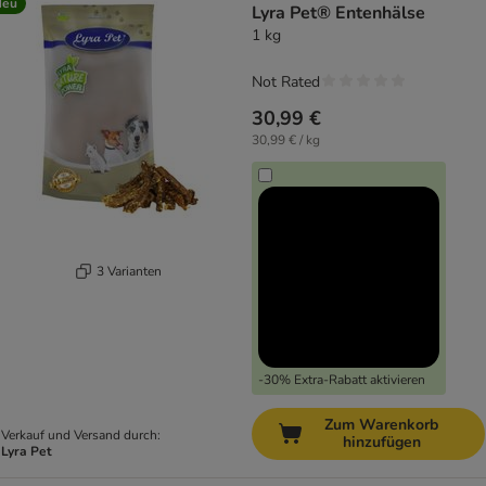
Neu
Lyra Pet® Entenhälse
1 kg
Not Rated
30,99 €
30,99 € / kg
3 Varianten
-30% Extra-Rabatt aktivieren
Zum Warenkorb
Verkauf und Versand durch:
hinzufügen
Lyra Pet