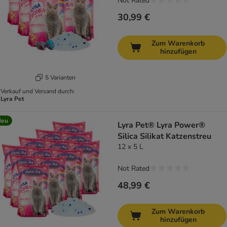
Not Rated
30,99 €
Zum Warenkorb
hinzufügen
5 Varianten
Verkauf und Versand durch:
Lyra Pet
Neu
Lyra Pet® Lyra Power®
Silica Silikat Katzenstreu
12 x 5 L
Not Rated
48,99 €
Zum Warenkorb
hinzufügen