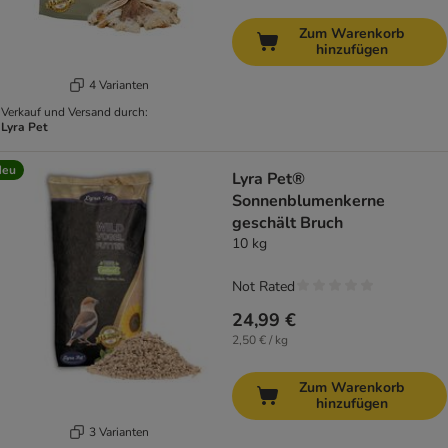
Zum Warenkorb
hinzufügen
4 Varianten
Verkauf und Versand durch:
Lyra Pet
Neu
Lyra Pet®
Sonnenblumenkerne
geschält Bruch
10 kg
Not Rated
24,99 €
2,50 € / kg
Zum Warenkorb
hinzufügen
3 Varianten