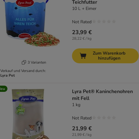
Teichfutter
10 L + Eimer
Not Rated
23,99 €
28,22 € / kg
Zum Warenkorb
hinzufügen
3 Varianten
Verkauf und Versand durch:
Lyra Pet
Neu
Lyra Pet® Kaninchenohren
mit Fell
1 kg
Not Rated
21,99 €
21,99 € / kg