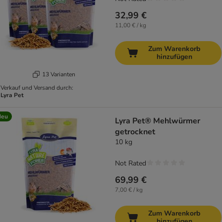
32,99 €
11,00 € / kg
Zum Warenkorb
hinzufügen
13 Varianten
Verkauf und Versand durch:
Lyra Pet
Neu
Lyra Pet® Mehlwürmer
getrocknet
10 kg
Not Rated
69,99 €
7,00 € / kg
Zum Warenkorb
hinzufügen