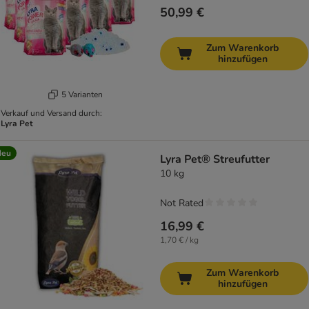
50,99 €
Zum Warenkorb
hinzufügen
5 Varianten
Verkauf und Versand durch:
Lyra Pet
Neu
Lyra Pet® Streufutter
10 kg
Not Rated
16,99 €
1,70 € / kg
Zum Warenkorb
hinzufügen