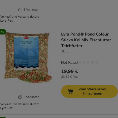
3 Varianten
Verkauf und Versand durch:
Lyra Pet
Neu
Lyra Pond® Pond Colour
Sticks Koi Mix Fischfutter
Teichfutter
10 L
Not Rated
19,99 €
23,52 € / kg
Zum Warenkorb
hinzufügen
3 Varianten
Verkauf und Versand durch:
Lyra Pet