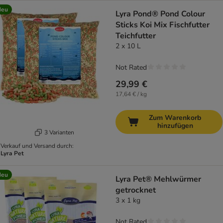
Neu
Lyra Pond® Pond Colour
Sticks Koi Mix Fischfutter
Teichfutter
2 x 10 L
Not Rated
29,99 €
17,64 € / kg
Zum Warenkorb
hinzufügen
3 Varianten
Verkauf und Versand durch:
Lyra Pet
Neu
Lyra Pet® Mehlwürmer
getrocknet
3 x 1 kg
Not Rated