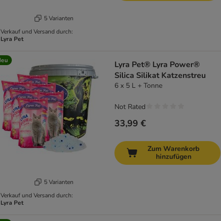
5 Varianten
Verkauf und Versand durch:
Lyra Pet
Neu
Lyra Pet® Lyra Power®
Silica Silikat Katzenstreu
6 x 5 L + Tonne
Not Rated
33,99 €
Zum Warenkorb
hinzufügen
5 Varianten
Verkauf und Versand durch:
Lyra Pet