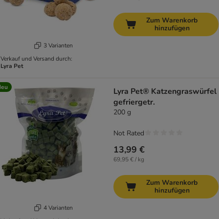
Zum Warenkorb
hinzufügen
3 Varianten
Verkauf und Versand durch:
Lyra Pet
Neu
Lyra Pet® Katzengraswürfel
gefriergetr.
200 g
Not Rated
13,99 €
69,95 € / kg
Zum Warenkorb
hinzufügen
4 Varianten