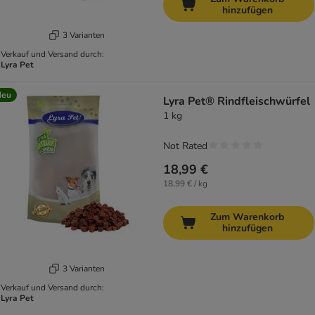
hinzufügen
3 Varianten
Verkauf und Versand durch:
Lyra Pet
Neu
Lyra Pet® Rindfleischwürfel
1 kg
Not Rated
18,99 €
18,99 € / kg
Zum Warenkorb
hinzufügen
3 Varianten
Verkauf und Versand durch:
Lyra Pet