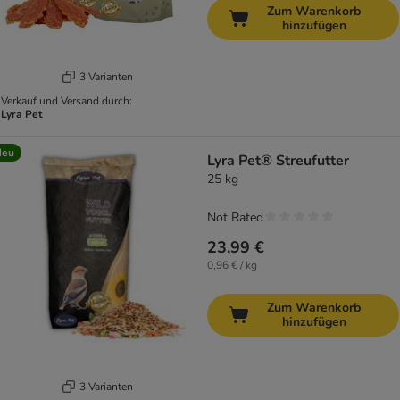
Zum Warenkorb
hinzufügen
3 Varianten
Verkauf und Versand durch:
Lyra Pet
Neu
Lyra Pet® Streufutter
25 kg
Not Rated
23,99 €
0,96 € / kg
Zum Warenkorb
hinzufügen
3 Varianten