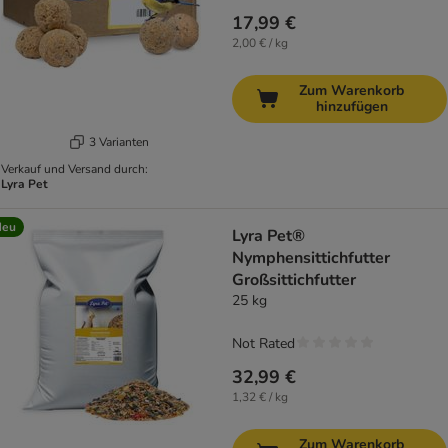
17,99 €
2,00 € / kg
Zum Warenkorb
hinzufügen
3 Varianten
Verkauf und Versand durch:
Lyra Pet
Neu
Lyra Pet®
Nymphensittichfutter
Großsittichfutter
25 kg
Not Rated
32,99 €
1,32 € / kg
Zum Warenkorb