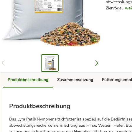
abwechslungsre
Ziervögel.
wei
Produktbeschreibung
Zusammensetzung
Fütterungsemp
Produktbeschreibung
Das Lyra Pet® Nymphensittichfutter ist speziell auf die Bedürfnis
abwechslungsreiche Körnermischung aus Hirse, Weizen, Hafer, Buc
ausgewogene Ernährung, was den Nymphensittichen, die hauptsächlic