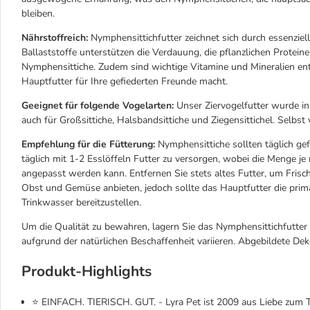
bleiben.
Nährstoffreich:
Nymphensittichfutter zeichnet sich durch essenziell
Ballaststoffe unterstützen die Verdauung, die pflanzlichen Protei
Nymphensittiche. Zudem sind wichtige Vitamine und Mineralien ent
Hauptfutter für Ihre gefiederten Freunde macht.
Geeignet für folgende Vogelarten:
Unser Ziervogelfutter wurde in 
auch für Großsittiche, Halsbandsittiche und Ziegensittichel. Selbs
Empfehlung für die Fütterung:
Nymphensittiche sollten täglich gef
täglich mit 1-2 Esslöffeln Futter zu versorgen, wobei die Menge je
angepasst werden kann. Entfernen Sie stets altes Futter, um Frisch
Obst und Gemüse anbieten, jedoch sollte das Hauptfutter die primär
Trinkwasser bereitzustellen.
Um die Qualität zu bewahren, lagern Sie das Nymphensittichfutter 
aufgrund der natürlichen Beschaffenheit variieren. Abgebildete De
Produkt-Highlights
⭐ EINFACH. TIERISCH. GUT. - Lyra Pet ist 2009 aus Liebe zum Ti