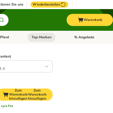
tieren Sie uns
Wiederbestellen
Warenkorb
Pferd
Top-Marken
% Angebote
: Fisch
tegorie-Menü öffnen: Vogel
Kategorie-Menü öffnen: Pferd
Kategorie-Menü öffnen: T
ianten)
4.4
Zum
Zum
Warenkorb
Warenkorb
hinzufügen
hinzufügen
:
Lyra Pet