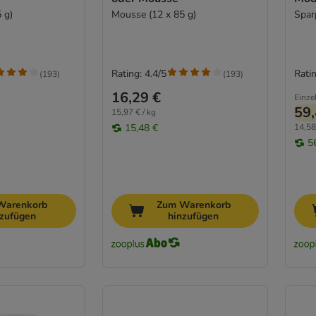
 g)
Mousse (12 x 85 g)
Spar
Rating: 4.4/5
Ratin
(
193
)
(
193
)
16,29 €
Einze
59,
15,97 € / kg
15,48 €
14,58
5
Warenkorb
Zum Warenkorb
nzufügen
hinzufügen