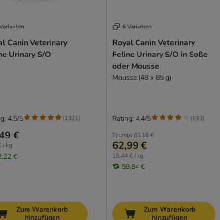
Varianten
6 Varianten
l Canin Veterinary
Royal Canin Veterinary
ne Urinary S/O
Feline Urinary S/O in Soße
oder Mousse
Mousse (48 x 85 g)
g: 4.5/5
Rating: 4.4/5
(
1321
)
(
193
)
49 €
Einzeln
65,16 €
62,99 €
 / kg
2,22 €
15,44 € / kg
59,84 €
Zum Warenkorb
Zum Warenkorb
hinzufügen
hinzufügen