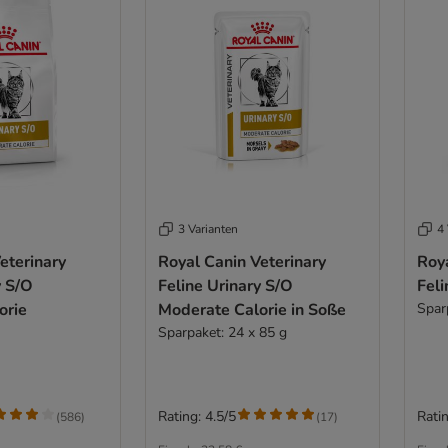
3 Varianten
4 
eterinary
Royal Canin Veterinary
Roya
y S/O
Feline Urinary S/O
Feli
orie
Moderate Calorie in Soße
Spar
Sparpaket: 24 x 85 g
Rating: 4.5/5
Ratin
(
586
)
(
17
)