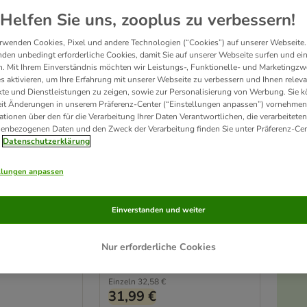
Helfen Sie uns, zooplus zu verbessern!
rwenden Cookies, Pixel und andere Technologien (“Cookies”) auf unserer Webseite.
den unbedingt erforderliche Cookies, damit Sie auf unserer Webseite surfen und ei
. Mit Ihrem Einverständnis möchten wir Leistungs-, Funktionelle- und Marketingzw
s aktivieren, um Ihre Erfahrung mit unserer Webseite zu verbessern und Ihnen relev
te und Dienstleistungen zu zeigen, sowie zur Personalisierung von Werbung. Sie 
eit Änderungen in unserem Präferenz-Center (“Einstellungen anpassen”) vornehmen
ationen über den für die Verarbeitung Ihrer Daten Verantwortlichen, die verarbeiteten
enbezogenen Daten und den Zweck der Verarbeitung finden Sie unter Präferenz-Cen
6 Varianten
Datenschutzerklärung
eterinary
Royal Canin Veterinary
y S/O in Soße
Feline Urinary S/O in Soße
llungen anpassen
oder Mousse
e (48 x 85 g)
Häppchen in Soße (24 x 85 g)
Einverstanden und weiter
Nur erforderliche Cookies
Rating: 4.4/5
(
193
)
(
193
)
Einzeln
32,58 €
31,99 €