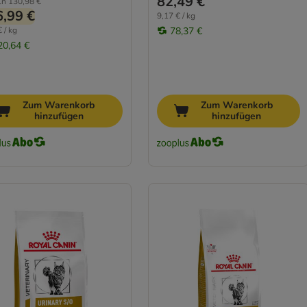
82,49 €
ln
130,98 €
,99 €
9,17 € / kg
 / kg
78,37 €
20,64 €
Zum Warenkorb
Zum Warenkorb
hinzufügen
hinzufügen