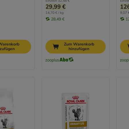
Einzeln
32,58 €
Einze
29,99 €
126
14,70 € / kg
9,07 €
28,49 €
1
Warenkorb
Zum Warenkorb
nzufügen
hinzufügen