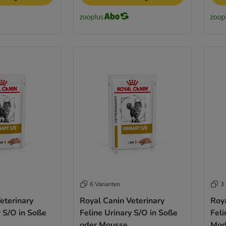
6 Varianten
3 
eterinary
Royal Canin Veterinary
Roya
y S/O in Soße
Feline Urinary S/O in Soße
Feli
oder Mousse
Mod