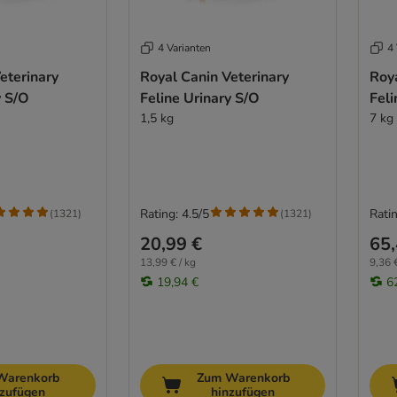
4 Varianten
4 
eterinary
Royal Canin Veterinary
Roya
y S/O
Feline Urinary S/O
Feli
1,5 kg
7 kg
Rating: 4.5/5
Ratin
(
1321
)
(
1321
)
20,99 €
65,
13,99 € / kg
9,36 €
19,94 €
6
Warenkorb
Zum Warenkorb
nzufügen
hinzufügen