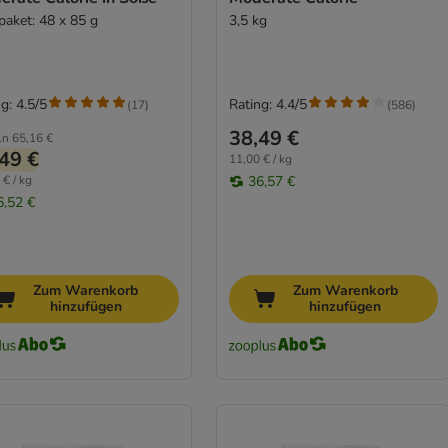
paket: 48 x 85 g
3,5 kg
g: 4.5/5
Rating: 4.4/5
(
17
)
(
586
)
38,49 €
ln
65,16 €
49 €
11,00 € / kg
 € / kg
36,57 €
6,52 €
Zum Warenkorb
Zum Warenkorb
hinzufügen
hinzufügen