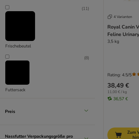
Cardiac
Dental - DLK / DSO
(
11
)
Diabetic - DS
4 Varianten
Fibre Response
Royal Canin V
Gastro Intestinal
Feline Urinar
Hepatic - HF
3,5 kg
Frischebeutel
Hypoallergenic - DR
Mobility C2P+
(
8
)
Obesity Management - DP
Renal - RF / RSE / RSF
Rating: 4.5/5
Satiety Support
38,49 €
Sensitivity Control - SC
Futtersack
11,00 € / kg
Skin Care
36,57 €
Urinary - S/O
Preis
Zum 
Nassfutter Verpackungsgröße pro
hi