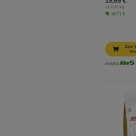
19,69 €
13,13 € / kg
18,71 €
Zum 
hi