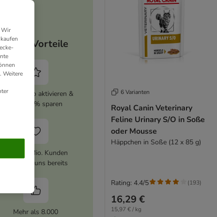
 Wir
nkaufen
Deine Vorteile
ecke-
ante
können
. Weitere
ter
6 Varianten
zooplus Abo aktivieren &
immer 5% sparen
Royal Canin Veterinary
Feline Urinary S/O in Soße
oder Mousse
Häppchen in Soße (12 x 85 g)
Über 10 Mio. Kunden
vertrauen uns bereits
Rating: 4.4/5
(
193
)
16,29 €
15,97 € / kg
Mehr als 8.000