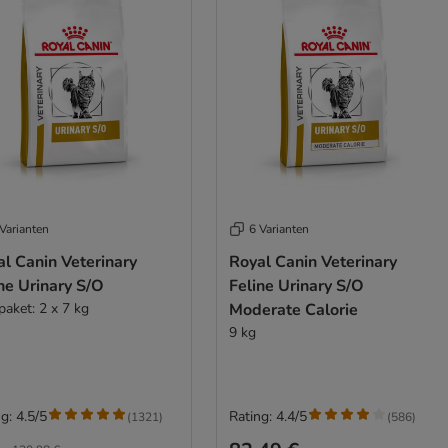
Varianten
6 Varianten
l Canin Veterinary
Royal Canin Veterinary
ne Urinary S/O
Feline Urinary S/O
paket: 2 x 7 kg
Moderate Calorie
9 kg
g: 4.5/5
Rating: 4.4/5
(
1321
)
(
586
)